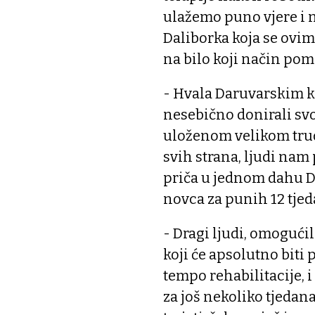
ulažemo puno vjere i 
Daliborka koja se ovi
na bilo koji način po
- Hvala Daruvarskim kr
nesebično donirali svo
uloženom velikom trud
svih strana, ljudi nam 
priča u jednom dahu Da
novca za punih 12 tjed
- Dragi ljudi, omogući
koji će apsolutno biti 
tempo rehabilitacije, i
za još nekoliko tjedan