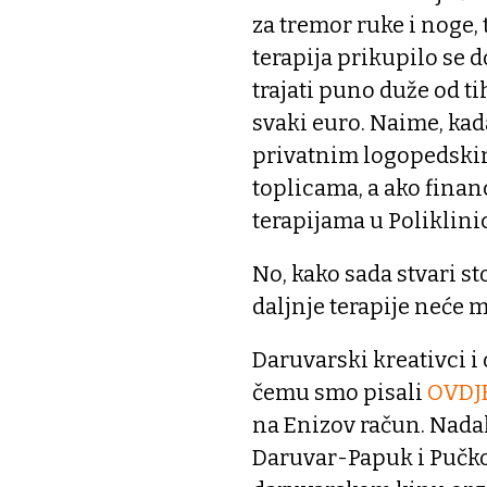
za tremor ruke i noge, 
terapija prikupilo se 
trajati puno duže od ti
svaki euro. Naime, kada
privatnim logopedskim
toplicama, a ako finan
terapijama u Poliklinic
No, kako sada stvari st
daljnje terapije neće m
Daruvarski kreativci i 
čemu smo pisali
OVDJ
na Enizov račun. Nadal
Daruvar-Papuk i Pučko 