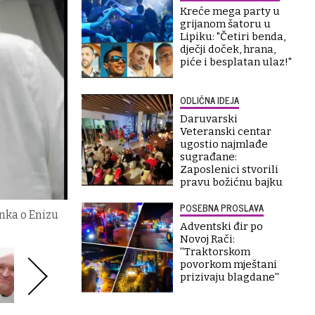
Kreće mega party u
grijanom šatoru u
Lipiku: "Četiri benda,
dječji doček, hrana,
piće i besplatan ulaz!"
ODLIČNA IDEJA
Daruvarski
Veteranski centar
ugostio najmlađe
sugrađane:
Zaposlenici stvorili
pravu božićnu bajku
POSEBNA PROSLAVA
anka o Enizu
Adventski đir po
Novoj Rači:
''Traktorskom
povorkom mještani
prizivaju blagdane''