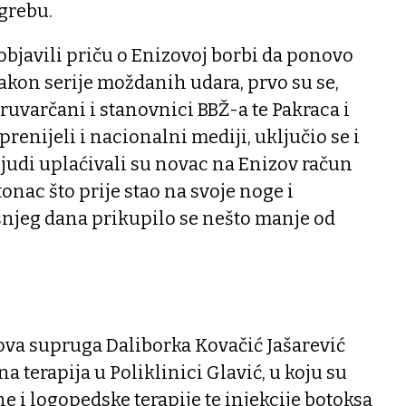
agrebu.
objavili priču o Enizovoj borbi da ponovo
akon serije moždanih udara, prvo su se,
uvarčani i stanovnici BBŽ-a te Pakraca i
 prenijeli i nacionalni mediji, uključio se i
 ljudi uplaćivali su novac na Enizov račun
onac što prije stao na svoje noge i
šnjeg dana prikupilo se nešto manje od
ova supruga Daliborka Kovačić Jašarević
na terapija u Poliklinici Glavić, u koju su
e i logopedske terapije te injekcije botoksa