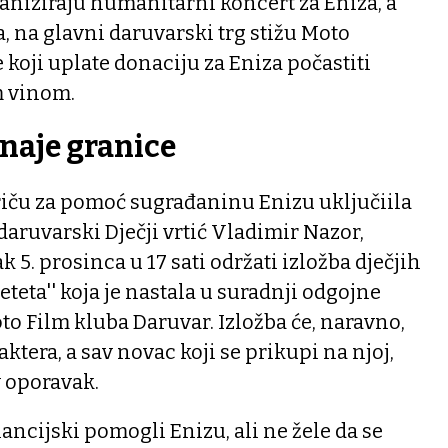
niziraju humanitarni koncert za Eniza, a
a, na glavni daruvarski trg stižu Moto
 koji uplate donaciju za Eniza počastiti
 vinom.
naje granice
iču za pomoć sugrađaninu Enizu uključiila
daruvarski Dječji vrtić Vladimir Nazor,
ak 5. prosinca u 17 sati održati izložba dječjih
jeteta'' koja je nastala u suradnji odgojne
o Film kluba Daruvar. Izložba će, naravno,
tera, a sav novac koji se prikupi na njoj,
v oporavak.
financijski pomogli Enizu, ali ne žele da se