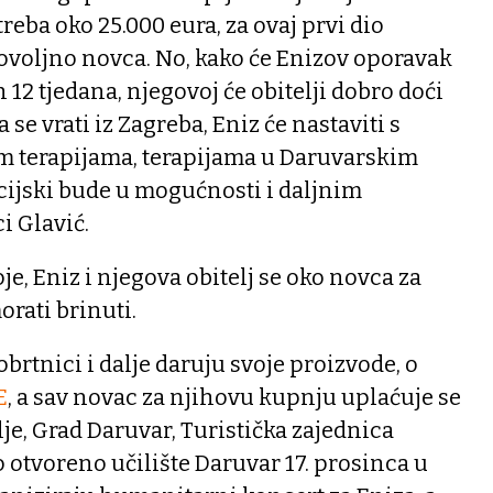
treba oko 25.000 eura, za ovaj prvi dio
dovoljno novca. No, kako će Enizov oporavak
h 12 tjedana, njegovoj će obitelji dobro doći
 se vrati iz Zagreba, Eniz će nastaviti s
 terapijama, terapijama u Daruvarskim
cijski bude u mogućnosti i daljnim
i Glavić.
oje, Eniz i njegova obitelj se oko novca za
orati brinuti.
obrtnici i dalje daruju svoje proizvode, o
E
, a sav novac za njihovu kupnju uplaćuje se
je, Grad Daruvar, Turistička zajednica
otvoreno učilište Daruvar 17. prosinca u