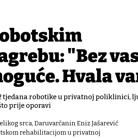
robotskim
agrebu: "Bez va
 moguće. Hvala v
tjedana robotike u privatnoj poliklinici, lj
što prije oporavi
elikog srca, Daruvarčanin Eniz Jašarević
otskom rehabilitacijom u privatnoj