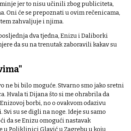
inje jer to nisu učinili zbog publiciteta,
ma. Oni će se prepoznati u ovim rečenicama,
tem zahvaljuje i njima.
posljednja dva tjedna, Enizu i Daliborki
mjere da su na trenutak zaboravili kakav su
svima"
vo ne bi bilo moguće. Stvarno smo jako sretni
a. Hvala ti Dijana što si me ohrabrila da
 Enizovoj borbi, no o ovakvom odazivu
 Svi su se digli na noge. Ideje su samo
oći da se Enizu omogući nastavak
e u Poliklinici Glavić u Zagrebu u koju