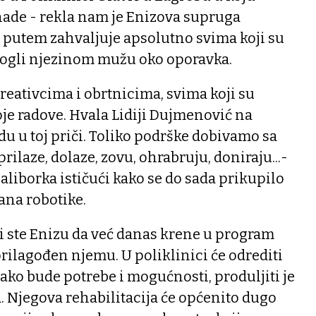
nade - rekla nam je Enizova supruga
m putem zahvaljuje apsolutno svima koji su
mogli njezinom mužu oko oporavka.
eativcima i obrtnicima, svima koji su
je radove. Hvala Lidiji Dujmenović na
u u toj priči. Toliko podrške dobivamo sa
prilaze, dolaze, zovu, ohrabruju, doniraju...-
liborka ističući kako se do sada prikupilo
ana robotike.
li ste Enizu da već danas krene u program
prilagođen njemu. U poliklinici će odrediti
 ako bude potrebe i mogućnosti, produljiti je
a. Njegova rehabilitacija će općenito dugo