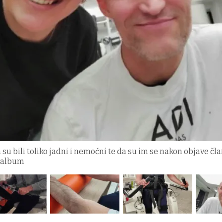
su bili toliko jadni i nemoćni te da su im se nakon objave čl
i album