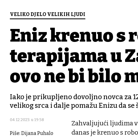
VELIKO DJELO VELIKIH LJUDI
Eniz krenuo s 
terapijama u Z
ovo ne bi bilo
Iako je prikupljeno dovoljno novca za 12 
velikog srca i dalje pomažu Enizu da se 
04.12.2023. u 19:58
Zahvaljujući ljudima v
danas je krenuo s rob
Piše: Dijana Puhalo