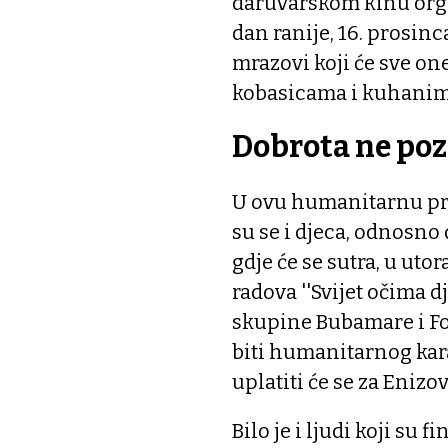
daruvarskom kinu orga
dan ranije, 16. prosinc
mrazovi koji će sve one
kobasicama i kuhanim
Dobrota ne poz
U ovu humanitarnu pr
su se i djeca, odnosno 
gdje će se sutra, u utor
radova ''Svijet očima d
skupine Bubamare i Fot
biti humanitarnog karak
uplatiti će se za Enizo
Bilo je i ljudi koji su 