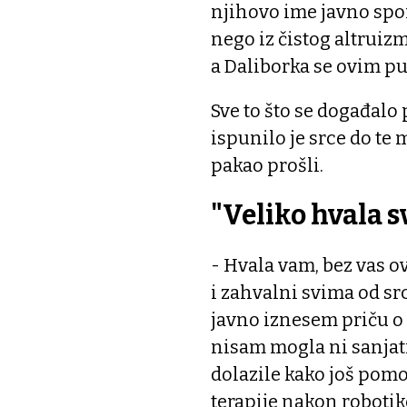
njihovo ime javno spom
nego iz čistog altruiz
a Daliborka se ovim pu
Sve to što se događalo 
ispunilo je srce do te 
pakao prošli.
"Veliko hvala 
- Hvala vam, bez vas o
i zahvalni svima od src
javno iznesem priču o
nisam mogla ni sanjati.
dolazile kako još pom
terapije nakon robotik