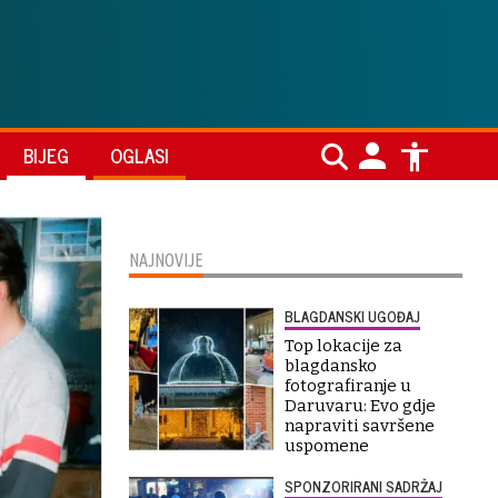
BIJEG
OGLASI
NAJNOVIJE
BLAGDANSKI UGOĐAJ
Top lokacije za
blagdansko
fotografiranje u
Daruvaru: Evo gdje
napraviti savršene
uspomene
SPONZORIRANI SADRŽAJ