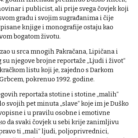
vinar i publicist, ali prije svega čovjek koji
o svom gradu i svojim sugrađanima i čije
napisane knjige i monografije ostaju kao
ovom bogatom životu.
zao u srca mnogih Pakračana, Lipičana i
g su njegove brojne reportaže „Ljudi i život“
akračkom listu koji je, zajedno s Darkom
Grbcem, pokrenuo 1992. godine.
egovih reportaža stotine i stotine „malih“
lo svojih pet minuta „slave“ koje im je Duško
vopisne i u pravilu osobne i emotivne
ko da svaki čovjek u sebi krije zanimljivu
pravo ti „mali“ ljudi, poljoprivrednici,