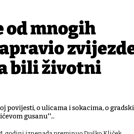
e od mnogih
napravio zvijezde
a bili životni
oj povijesti, o ulicama i sokacima, o grads
ićevom gusanu''...
74. godini iznenada preminuo Duško Kliček,