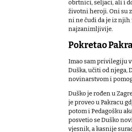
obrtnici, seljaci, ali i
životni heroji. Oni su 
ni ne čudi da je iz nji
najzanimljivije.
Pokretao Pakrač
Imao sam privilegiju v
Duška, učiti od njega, D
novinarstvom i pomogl
Duško je rođen u Zagreb
je proveo u Pakracu gd
potom i Pedagošku akad
posvetio se Duško novi
vjesnik, a kasnije sur