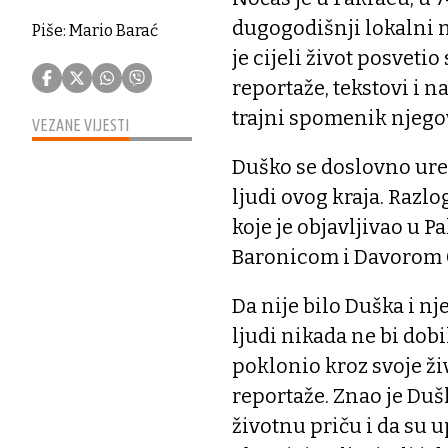
dugogodišnji lokalni no
Piše: Mario Barać
je cijeli život posveti
reportaže, tekstovi i 
trajni spomenik njeg
VEZANE VIJESTI
Duško se doslovno ure
ljudi ovog kraja. Razlo
koje je objavljivao u P
Baronicom i Davorom 
Da nije bilo Duška i nj
ljudi nikada ne bi dobi
poklonio kroz svoje ži
reportaže. Znao je Duš
životnu priču i da su u