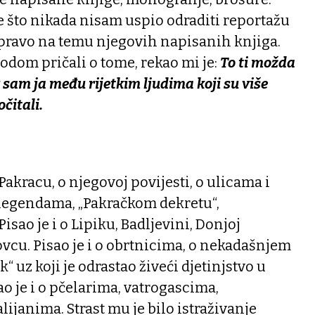
je što nikada nisam uspio odraditi reportažu
pravo na temu njegovih napisanih knjiga.
dom pričali o tome, rekao mi je:
To ti možda
r sam ja među rijetkim ljudima koji su više
čitali.
akracu, o njegovoj povijesti, o ulicama i
legendama, „Pakračkom dekretu“,
sao je i o Lipiku, Badljevini, Donjoj
vcu. Pisao je i o obrtnicima, o nekadašnjem
 uz koji je odrastao živeći djetinjstvo u
ao je i o pčelarima, vatrogascima,
ijanima. Strast mu je bilo istraživanje