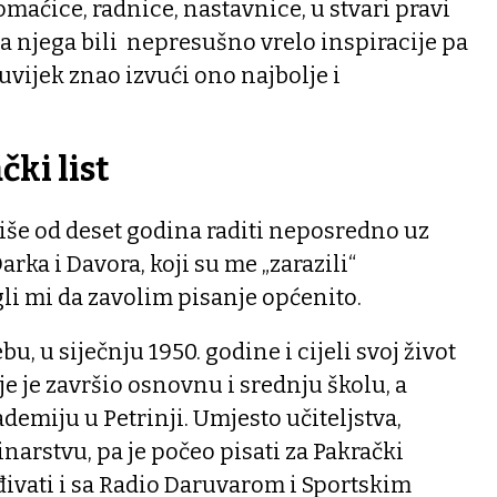
 domaćice, radnice, nastavnice, u stvari pravi
za njega bili nepresušno vrelo inspiracije pa
h uvijek znao izvući ono najbolje i
ki list
iše od deset godina raditi neposredno uz
arka i Davora, koji su me „zarazili“
i mi da zavolim pisanje općenito.
u, u siječnju 1950. godine i cijeli svoj život
je je završio osnovnu i srednju školu, a
emiju u Petrinji. Umjesto učiteljstva,
narstvu, pa je počeo pisati za Pakrački
ađivati i sa Radio Daruvarom i Sportskim