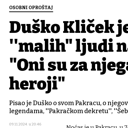
OSOBNI OPROŠTAJ
Duško Kliček j
''malih" ljudi 
"Oni su za njeg
heroji"
Pisao je Duško o svom Pakracu, o njegov
legendama, ''Pakračkom dekretu'', ''Šeb
09.11.2024. u 20:46
Noćas je u Pakracu, u 