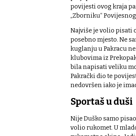
povijesti ovog kraja pa
„Zborniku“ Povijesnog 
Najviše je volio pisati
posebno mjesto. Ne sa
kuglanju u Pakracu ne
klubovima iz Prekopakr
bila napisati veliku mo
Pakrački dio te povijesti
nedovršen iako je imao
Sportaš u duši
Nije Duško samo pisao 
volio rukomet. U mlado