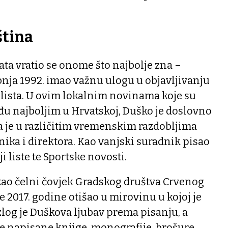
ština
a vratio se onome što najbolje zna –
ibnja 1992. imao važnu ulogu u objavljivanju
 lista. U ovim lokalnim novinama koje su
u najboljim u Hrvatskoj, Duško je doslovno
a je u različitim vremenskim razdobljima
ka i direktora. Kao vanjski suradnik pisao
ji liste te Sportske novosti.
 kao čelni čovjek Gradskog društva Crvenog
je 2017. godine otišao u mirovinu u kojoj je
log je Duškova ljubav prema pisanju, a
e napisane knjige, monografije, brošure.