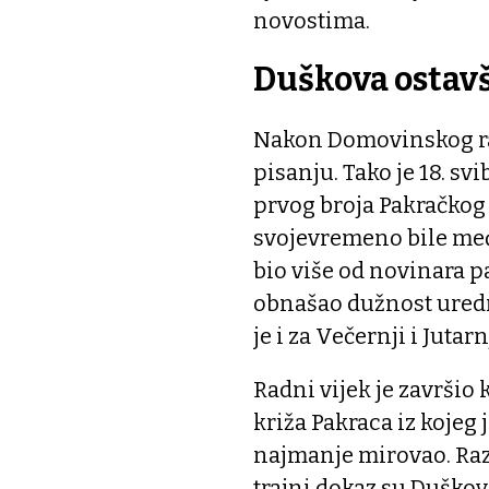
novostima.
Duškova ostav
Nakon Domovinskog rat
pisanju. Tako je 18. sv
prvog broja Pakračkog
svojevremeno bile međ
bio više od novinara p
obnašao dužnost uredni
je i za Večernji i Jutarn
Radni vijek je završio
križa Pakraca iz kojeg 
najmanje mirovao. Raz
trajni dokaz su Duškov