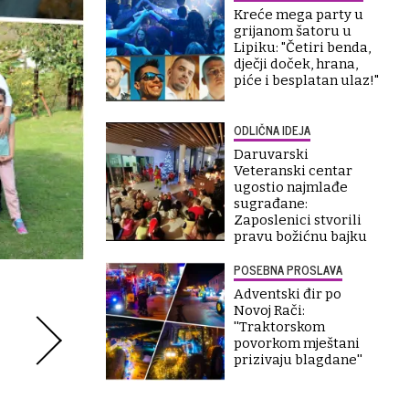
Kreće mega party u
grijanom šatoru u
Lipiku: "Četiri benda,
dječji doček, hrana,
piće i besplatan ulaz!"
ODLIČNA IDEJA
Daruvarski
Veteranski centar
ugostio najmlađe
sugrađane:
Zaposlenici stvorili
pravu božićnu bajku
POSEBNA PROSLAVA
Adventski đir po
Novoj Rači:
''Traktorskom
povorkom mještani
prizivaju blagdane''