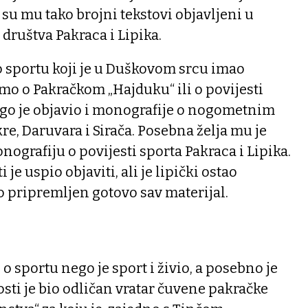
 su mu tako brojni tekstovi objavljeni u
društva Pakraca i Lipika.
 o sportu koji je u Duškovom srcu imao
mo o Pakračkom „Hajduku“ ili o povijesti
go je objavio i monografije o nogometnim
e, Daruvara i Sirača. Posebna želja mu je
nografiju o povijesti sporta Pakraca i Lipika.
 je uspio objaviti, ali je lipički ostao
 pripremljen gotovo sav materijal.
o sportu nego je sport i živio, a posebno je
sti je bio odličan vratar čuvene pakračke