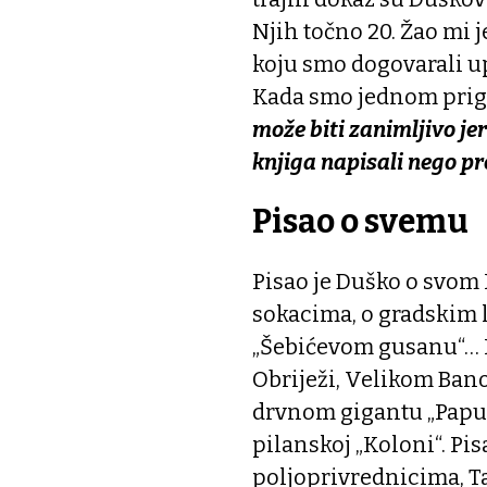
Njih točno 20. Žao mi 
koju smo dogovarali u
Kada smo jednom prigo
može biti zanimljivo je
knjiga napisali nego pro
Pisao o svemu
Pisao je Duško o svom P
sokacima, o gradskim 
„Šebićevom gusanu“… Pi
Obriježi, Velikom Bano
drvnom gigantu „Papuk“
pilanskoj „Koloni“. Pis
poljoprivrednicima, Tal