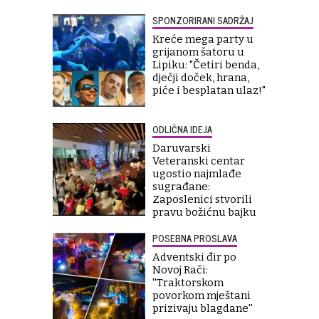
SPONZORIRANI SADRŽAJ
Kreće mega party u
grijanom šatoru u
Lipiku: "Četiri benda,
dječji doček, hrana,
piće i besplatan ulaz!"
ODLIČNA IDEJA
Daruvarski
Veteranski centar
ugostio najmlađe
sugrađane:
Zaposlenici stvorili
pravu božićnu bajku
POSEBNA PROSLAVA
Adventski đir po
Novoj Rači:
''Traktorskom
povorkom mještani
prizivaju blagdane''