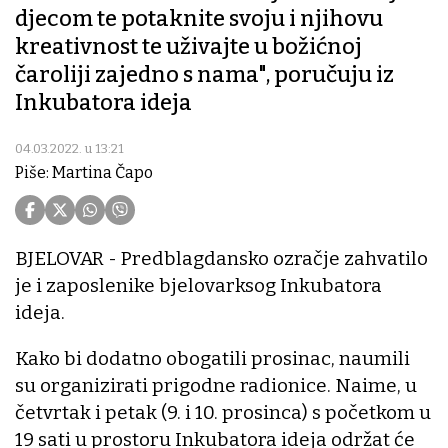
djecom te potaknite svoju i njihovu
kreativnost te uživajte u božićnoj
čaroliji zajedno s nama", poručuju iz
Inkubatora ideja
04.03.2022. u 13:21
Piše: Martina Čapo
BJELOVAR - Predblagdansko ozračje zahvatilo
je i zaposlenike bjelovarksog Inkubatora
ideja.
Kako bi dodatno obogatili prosinac, naumili
su organizirati prigodne radionice. Naime, u
četvrtak i petak (9. i 10. prosinca) s početkom u
19 sati u prostoru Inkubatora ideja održat će