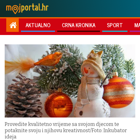
AKTUALNO
CRNA KRONIKA
SPORT
M
Provedite kvalitetno vrijeme sa svojom djecom te
potaknite svoju i njihovu kreativnost/Foto: Inkubator
ideja