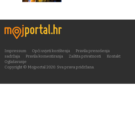
Impressum
Opći uvjeti korištenja
Pravila prenošenja
sadržaja
Pravila komentiranja
Zaštita privatnosti
Kontakt
Oglašavanje
Copyright © Mojportal 2020. Sva prava pridržana.