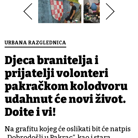
URBANA RAZGLEDNICA
Djeca branitelja i
prijatelji volonteri
pakračkom kolodvoru
udahnut će novi život.
Dođite i vi!
Na grafitu kojeg će oslikati bit će natpis
„Dobrodošli u Pakrac“, kao i stara