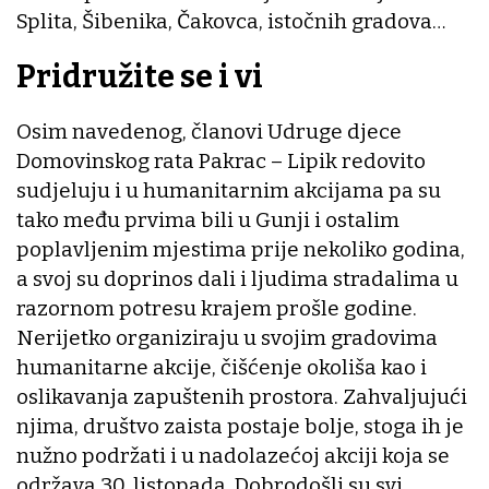
Splita, Šibenika, Čakovca, istočnih gradova…
Pridružite se i vi
Osim navedenog, članovi Udruge djece
Domovinskog rata Pakrac – Lipik redovito
sudjeluju i u humanitarnim akcijama pa su
tako među prvima bili u Gunji i ostalim
poplavljenim mjestima prije nekoliko godina,
a svoj su doprinos dali i ljudima stradalima u
razornom potresu krajem prošle godine.
Nerijetko organiziraju u svojim gradovima
humanitarne akcije, čišćenje okoliša kao i
oslikavanja zapuštenih prostora. Zahvaljujući
njima, društvo zaista postaje bolje, stoga ih je
nužno podržati i u nadolazećoj akciji koja se
održava 30. listopada. Dobrodošli su svi.