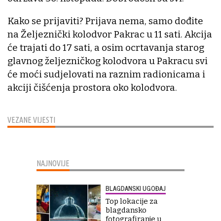
Kako se prijaviti? Prijava nema, samo dođite
na Željeznički kolodvor Pakrac u 11 sati. Akcija
će trajati do 17 sati, a osim ocrtavanja starog
glavnog željezničkog kolodvora u Pakracu svi
će moći sudjelovati na raznim radionicama i
akciji čišćenja prostora oko kolodvora.
VEZANE VIJESTI
NAJNOVIJE
BLAGDANSKI UGOĐAJ
Top lokacije za
blagdansko
fotografiranje u