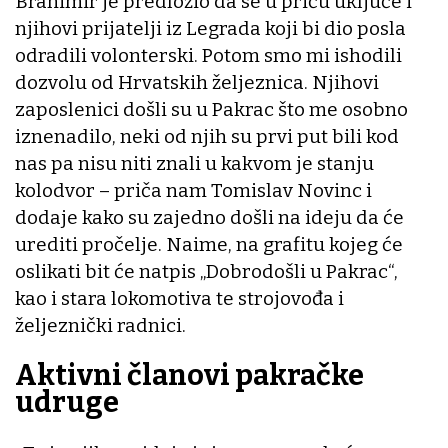
Branimir je predložio da se u priču uključe i
njihovi prijatelji iz Legrada koji bi dio posla
odradili volonterski. Potom smo mi ishodili
dozvolu od Hrvatskih željeznica. Njihovi
zaposlenici došli su u Pakrac što me osobno
iznenadilo, neki od njih su prvi put bili kod
nas pa nisu niti znali u kakvom je stanju
kolodvor – priča nam Tomislav Novinc i
dodaje kako su zajedno došli na ideju da će
urediti pročelje. Naime, na grafitu kojeg će
oslikati bit će natpis „Dobrodošli u Pakrac“,
kao i stara lokomotiva te strojovođa i
željeznički radnici.
Aktivni članovi pakračke
udruge