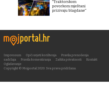
''Traktorskom
povorkom mještani
prizivaju blagdane''
Impressum
Opći uvjeti korištenja
Pravila prenošenja
sadržaja
Pravila komentiranja
Zaštita privatnosti
Kontakt
Oglašavanje
Copyright © Mojportal 2020. Sva prava pridržana.