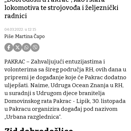
lokomotiva te strojovođa i željeznički
radnici
04.03.2022. u 12:15
Piše: Martina Čapo
PAKRAC – Zahvaljujući entuzijastima i
volonterima sa šireg područja RH, ovih dana u
pripremi je događanje koje će Pakrac dodatno
uljepšati. Naime, Udruga Ocean Znanja u RH,
u suradnji s Udrugom djece branitelja
Domovinskog rata Pakrac - Lipik, 30. listopada
u Pakracu organizira događaj pod nazivom
„Urbana razglednica“.