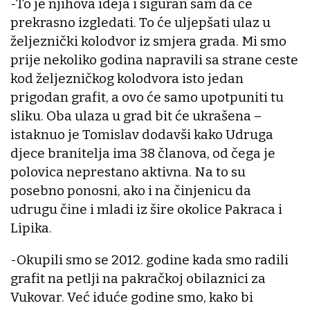
-To je njihova ideja i siguran sam da će
prekrasno izgledati. To će uljepšati ulaz u
željeznički kolodvor iz smjera grada. Mi smo
prije nekoliko godina napravili sa strane ceste
kod željezničkog kolodvora isto jedan
prigodan grafit, a ovo će samo upotpuniti tu
sliku. Oba ulaza u grad bit će ukrašena –
istaknuo je Tomislav dodavši kako Udruga
djece branitelja ima 38 članova, od čega je
polovica neprestano aktivna. Na to su
posebno ponosni, ako i na činjenicu da
udrugu čine i mladi iz šire okolice Pakraca i
Lipika.
-Okupili smo se 2012. godine kada smo radili
grafit na petlji na pakračkoj obilaznici za
Vukovar. Već iduće godine smo, kako bi