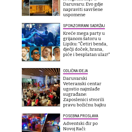
Daruvaru: Evo gdje
napraviti savršene
uspomene
SPONZORIRANI SADRŽAJ
Kreće mega party u
grijanom šatoru u
Lipiku: "Četiri benda,
dječji doček, hrana,
piće i besplatan ulaz!"
ODLIČNA IDEJA
Daruvarski
Veteranski centar
ugostio najmlađe
sugrađane:
Zaposlenici stvorili
pravu božićnu bajku
POSEBNA PROSLAVA
Adventski đir po
Novoj Rači: