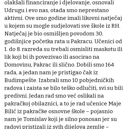
olakšali financiranje i djelovanje, osnovali
Udrugu i evo nas, otada smo neprestano
aktivni. Ove smo godine imali likovni natječaj
u kojem su mogle sudjelovati sve škole iz RH.
Natječaj je bio osmišljen povodom 30.
godišnjice početka rata u Pakracu. Učenici od
1. do 8. razreda su trebali osmisliti maskotu ili
lik koji bi ih povezivao ili asocirao na
Domovinu, Pakrac ili slično. Dobili smo 164
rada, a jedan nam je pristigao čak iz
Budimpešte. Izabrali smo 10 pobjedničkih
radova i zaista se bilo teško odlučiti, svi su bili
predivni. Jedan rad smo već oslikali na
pakračkoj obilaznici, a to je rad učenice Maje
Bilić iz pakračke osnovne škole – pojasnio
nam je Tomislav koji je silno ponosan jer su
radovi pristizali iz svih dijelova zemlje –