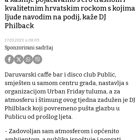
kvalitetnim hrvatskim rockom s kojima
ljude navodim na podij, kaže DJ
Philback
17.03.2023. u 08:09
Sponzorirani sadržaj
Daruvarski caffe bar i disco club Public,
smješten u samom centru grada, nastavlja s
organizacijom Urban Friday tuluma, a za
atmosferu i štimung ovog tjedna zadužen je DJ
Philblack koji povremeno pušta glazbu u
Publicu od prošlog ljeta.
- Zadovoljan sam atmosferom i općenito
ambijentom, a publika ispoštuje i poprati