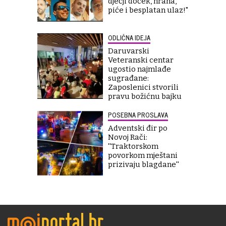
dječji doček, hrana,
piće i besplatan ulaz!"
ODLIČNA IDEJA
Daruvarski
Veteranski centar
ugostio najmlađe
sugrađane:
Zaposlenici stvorili
pravu božićnu bajku
POSEBNA PROSLAVA
Adventski đir po
Novoj Rači:
''Traktorskom
povorkom mještani
prizivaju blagdane''