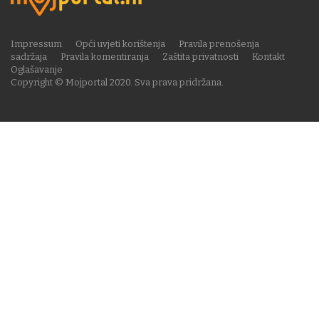
Impressum
Opći uvjeti korištenja
Pravila prenošenja
sadržaja
Pravila komentiranja
Zaštita privatnosti
Kontakt
Oglašavanje
Copyright © Mojportal 2020. Sva prava pridržana.