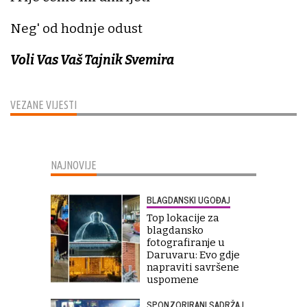
Neg' od hodnje odust
Voli Vas Vaš Tajnik Svemira
VEZANE VIJESTI
NAJNOVIJE
BLAGDANSKI UGOĐAJ
Top lokacije za
blagdansko
fotografiranje u
Daruvaru: Evo gdje
napraviti savršene
uspomene
SPONZORIRANI SADRŽAJ