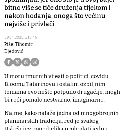
bitno više se tiče druženja tijekom i
nakon hodanja, onoga što većinu
najviše i privlači
08.04.2021. u 19:46
Piše: Tihomir
Djedović
U moru tmurnih vijesti o politici, covidu,
Bloomu Tatarinovu i ostalim ozbiljnim
temama evo nešto potpuno drugačije, mogli
bi reći pomalo nestvarno, imaginarno.
Naime, kako nalaže jedna od mnogobrojnih
planinarskih tradicija, red je svakog
Uskršnjeg ponedjeljka prohodati jednu