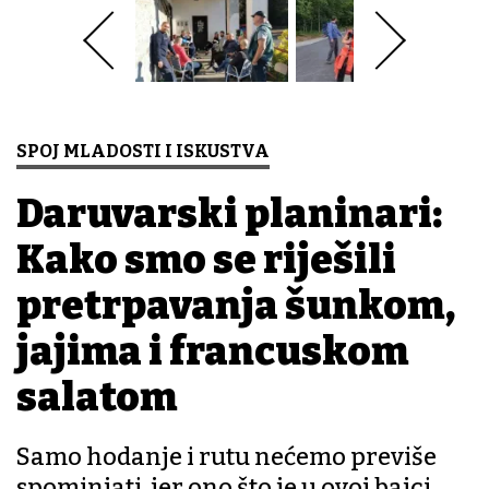
SPOJ MLADOSTI I ISKUSTVA
Daruvarski planinari:
Kako smo se riješili
pretrpavanja šunkom,
jajima i francuskom
salatom
Samo hodanje i rutu nećemo previše
spominjati, jer ono što je u ovoj bajci