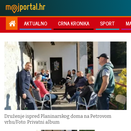
AKTUALNO
CRNA KRONIKA
SPORT
M
Druženje ispred Planinarskog doma na Petrovom
vrhu/Foto: Privatni album