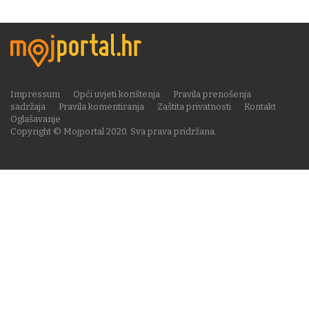
Impressum
Opći uvjeti korištenja
Pravila prenošenja
sadržaja
Pravila komentiranja
Zaštita privatnosti
Kontakt
Oglašavanje
Copyright © Mojportal 2020. Sva prava pridržana.