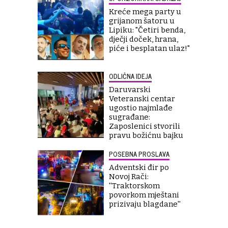
Kreće mega party u
grijanom šatoru u
Lipiku: "Četiri benda,
dječji doček, hrana,
piće i besplatan ulaz!"
ODLIČNA IDEJA
Daruvarski
Veteranski centar
ugostio najmlađe
sugrađane:
Zaposlenici stvorili
pravu božićnu bajku
POSEBNA PROSLAVA
Adventski đir po
Novoj Rači:
''Traktorskom
povorkom mještani
prizivaju blagdane''