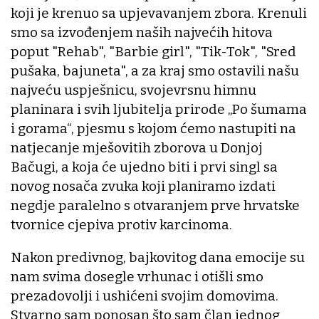
koji je krenuo sa upjevavanjem zbora. Krenuli
smo sa izvođenjem naših najvećih hitova
poput "Rehab", "Barbie girl", "Tik-Tok", "Sred
pušaka, bajuneta", a za kraj smo ostavili našu
najveću uspješnicu, svojevrsnu himnu
planinara i svih ljubitelja prirode „Po šumama
i gorama“, pjesmu s kojom ćemo nastupiti na
natjecanje mješovitih zborova u Donjoj
Bačugi, a koja će ujedno biti i prvi singl sa
novog nosača zvuka koji planiramo izdati
negdje paralelno s otvaranjem prve hrvatske
tvornice cjepiva protiv karcinoma.
Nakon predivnog, bajkovitog dana emocije su
nam svima dosegle vrhunac i otišli smo
prezadovolji i ushićeni svojim domovima.
Stvarno sam ponosan što sam član jednog