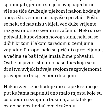
spominjati, jer ono što je u ovoj bajci bitno
više se tiče druženja tijekom i nakon hodanja,
onoga što većinu nas najviše i privlači. Pošto
se neki od nas nisu vidjeli već duže vrijeme
razgovaralo se o svemu i svačemu. Neki su se
pohvalili kupovinom novog stana, neki su se
dičili brzom i lakom zaradom u zemljama
zapadne Europe, neki su pričali o preseljenju,
a većina se baš i nije imala čime pohvaliti.
Ovdje bi javno istaknuo našu Ines koja se u
društvu uvijek izdvaja svojom razgovjetnom i
pravopisno bezgrešnom dikcijom.
Nakon završene hodnje dio ekipe krenuo je
put kućama napuniti ono malo mjesta koje su
oslobodili u svojim trbusima, a ostatak je
ostao na posthodačkom druženju.