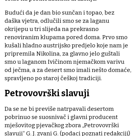
Budući da je dan bio sunčan i topao, bez
daška vjetra, odlučili smo se za laganu
okrijepu u tri slijeda na prekrasno
renoviranim klupama pored doma. Prvo smo
kušali hladno austrijsko predjelo koje nam je
pripremila Nikolina, za glavno jelo guštali
smo u laganom Ivičinom njemačkom varivu
od ječma, a za desert smo imali nešto domaće,
spravljeno po staroj češkoj tradiciji.
Petrovovrški slavuji
Da se ne bi previše natrpavali desertom
pobrinuo se suosnivač i glavni producent
mješovitog pjevačkog zbora „Petrovovrški
slavuji“ G. J. zvani G. (podaci poznati redakciji)