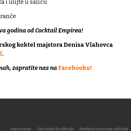
 i ulijte u šalicu
aranče
ova godina od Cocktail Empirea!
rskog koktel majstora Denisa Vlahovca
E
.
mah, zapratite nas na
Facebooku!
Impressum
Opći uvjeti korištenja
Pravila prenošenja sadržaja