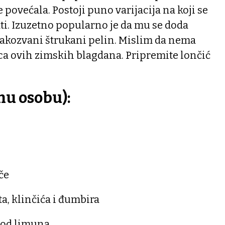
 povećala. Postoji puno varijacija na koji se
i. Izuzetno popularno je da mu se doda
takozvani štrukani pelin. Mislim da nema
ca ovih zimskih blagdana. Pripremite lončić
dnu osobu):
če
a, klinčića i đumbira
 od limuna