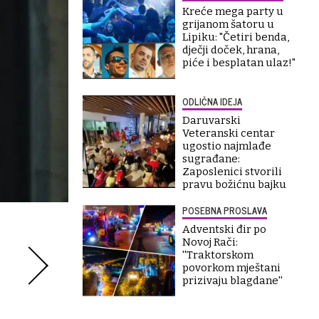
Kreće mega party u
grijanom šatoru u
Lipiku: "Četiri benda,
dječji doček, hrana,
piće i besplatan ulaz!"
ODLIČNA IDEJA
Daruvarski
Veteranski centar
ugostio najmlađe
sugrađane:
Zaposlenici stvorili
pravu božićnu bajku
POSEBNA PROSLAVA
Adventski đir po
Novoj Rači:
''Traktorskom
povorkom mještani
prizivaju blagdane''