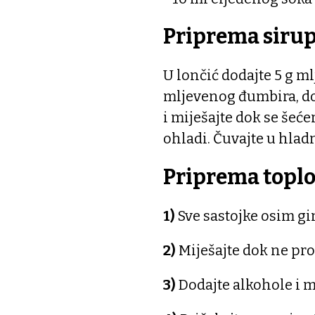
Priprema sirup
U lončić dodajte 5 g ml
mljevenog đumbira, dod
i miješajte dok se šećer
ohladi. Čuvajte u hladn
Priprema toplo
1)
Sve sastojke osim gin
2)
Miješajte dok ne pro
3)
Dodajte alkohole i m