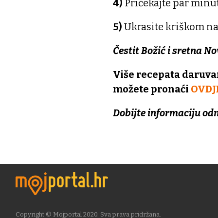
4)
Pričekajte par minuta
5)
Ukrasite kriškom n
Čestit Božić i sretna N
Više recepata daruva
možete pronaći
OVDJ
Dobijte informaciju od
Copyright © Mojportal 2020. Sva prava pridržana.