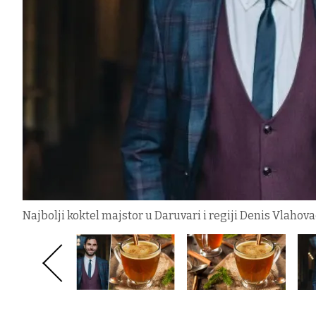
Najbolji koktel majstor u Daruvari i regiji Denis Vlahov