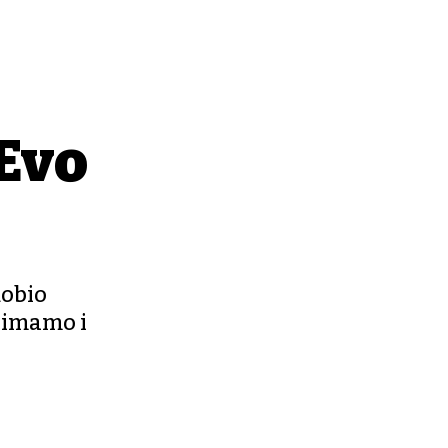
"Evo
dobio
s imamo i