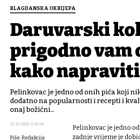
BLAGDANSKA OKRIJEPA
Daruvarski ko
prigodno vam o
kako napraviti
Pelinkovac je jedno od onih pića koji ni
dodatno na popularnosti i recepti i kva
onaj božićni...
25.12.2023. u 13:34
Pelinkovac je jedno od
zadnje vrijeme je dobi
Piše: Redakcija