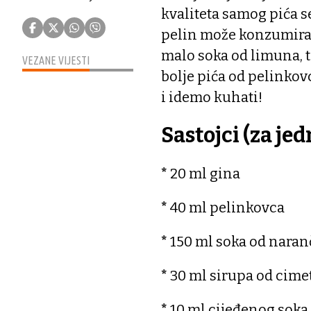
kvaliteta samog pića se
pelin može konzumirat
malo soka od limuna, 
VEZANE VIJESTI
bolje pića od pelinkov
i idemo kuhati!
Sastojci (za je
*
20 ml gina
*
40 ml pelinkovca
*
150 ml soka od naran
*
30 ml sirupa od cimet
*
10 ml cijeđenog soka