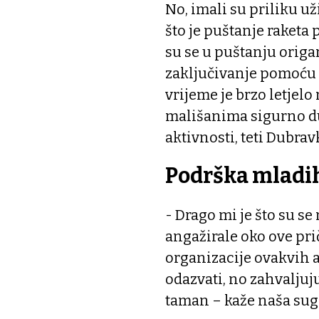
No, imali su priliku už
što je puštanje raketa
su se u puštanju origam
zaključivanje pomoću d
vrijeme je brzo letjelo
mališanima sigurno dug
aktivnosti, teti Dubravk
Podrška mladi
- Drago mi je što su s
angažirale oko ove pri
organizacije ovakvih ak
odazvati, no zahvaljuju
taman – kaže naša sug