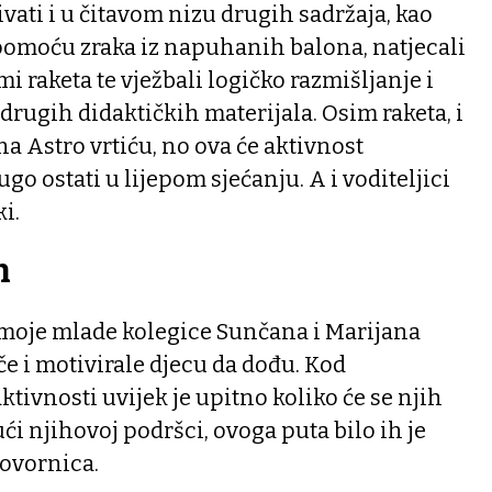
ivati i u čitavom nizu drugih sadržaja, kao
 pomoću zraka iz napuhanih balona, natjecali
i raketa te vježbali logičko razmišljanje i
rugih didaktičkih materijala. Osim raketa, i
 na Astro vrtiću, no ova će aktivnost
o ostati u lijepom sjećanju. A i voditeljici
i.
h
e moje mlade kolegice Sunčana i Marijana
če i motivirale djecu da dođu. Kod
tivnosti uvijek je upitno koliko će se njih
ći njihovoj podršci, ovoga puta bilo ih je
ovornica.