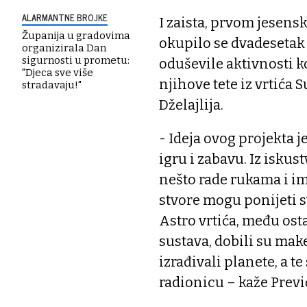
ALARMANTNE BROJKE
I zaista, prvom jesens
Županija u gradovima
okupilo se dvadesetak
organizirala Dan
sigurnosti u prometu:
oduševile aktivnosti ko
"Djeca sve više
njihove tete iz vrtića
stradavaju!"
Dželajlija.
- Ideja ovog projekta 
igru i zabavu. Iz iskus
nešto rade rukama i ima
stvore mogu ponijeti 
Astro vrtića, među ost
sustava, dobili su mak
izrađivali planete, a 
radionicu – kaže Previ