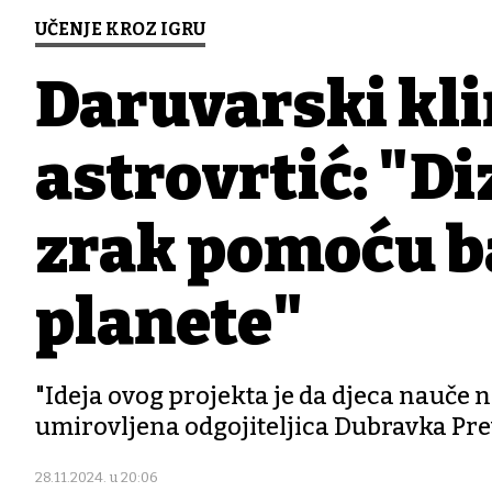
UČENJE KROZ IGRU
Daruvarski kli
astrovrtić: "Di
zrak pomoću bal
planete"
"Ideja ovog projekta je da djeca nauče n
umirovljena odgojiteljica Dubravka Pre
28.11.2024. u 20:06