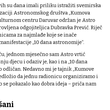
h su dana imali priliku istražiti svemirska
izaciji Astronomskog društva „Kumova
lturnom centru Daruvar održan je Astro
irovljena odgojiteljica Dubravka Prević. Riječ
nicama za najmlađe koje se inače
manifestacije „10 dana astronomije“.
iću, jednom mjesečno sam Astro vrtić
nju djecu i odaziv je, kao i na „10 dana
io odličan. Nedavno mi je tajnik „Kumove
dložio da jednu radionicu organiziramo i
to se pokazalo kao dobra ideja – priča nam
šani