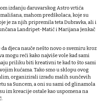
kom izdanju daruvarskog Astro vrtića
 mališana, mahom predškolaca, koje su
je je za njih pripremila teta Dubravka, ali i
 Sunčana Landripet-Matić i Marijana Jenkač
je da djeca nauče nešto novo o svemiru kroz
tva mogu reći kako najviše vole kad sami
ju priliku biti kreativni te kad to što sami
svojim kućama. Tako smo u sklopu ovog
alim, organizirali izradu malih sunčevih
etu sa Suncem, a oni su sami od glinamola
te su im kreacije ostale kao uspomena na
ć.