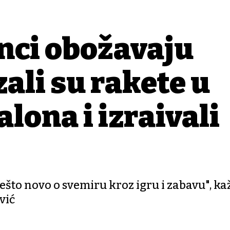
nci obožavaju
zali su rakete u
ona i izrađivali
ešto novo o svemiru kroz igru i zabavu", ka
vić