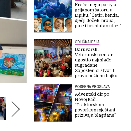
Kreće mega party u
grijanom šatoru u
Lipiku: "Četiri benda,
dječji doček, hrana,
piće i besplatan ulaz!"
ODLIČNA IDEJA
Daruvarski
Veteranski centar
ugostio najmlađe
sugrađane:
Zaposlenici stvorili
pravu božićnu bajku
POSEBNA PROSLAVA
Adventski đir po
Novoj Rači:
''Traktorskom
povorkom mještani
prizivaju blagdane''