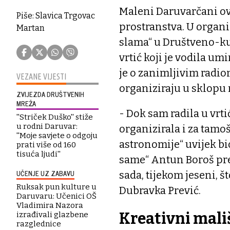
Maleni Daruvarčani ovi
Piše: Slavica Trgovac
prostranstva. U organ
Martan
slama“ u Društveno-ku
vrtić koji je vodila um
je o zanimljivim radio
VEZANE VIJESTI
organiziraju u sklopu 
ZVIJEZDA DRUŠTVENIH
MREŽA
- Dok sam radila u vrt
''Striček Duško'' stiže
u rodni Daruvar:
organizirala i za tamoš
''Moje savjete o odgoju
astronomije“ uvijek b
prati više od 160
tisuća ljudi''
same“ Antun Boroš pre
UČENJE UZ ZABAVU
sada, tijekom jeseni, š
Ruksak pun kulture u
Dubravka Prević.
Daruvaru: Učenici OŠ
Vladimira Nazora
Kreativni mali
izrađivali glazbene
razglednice