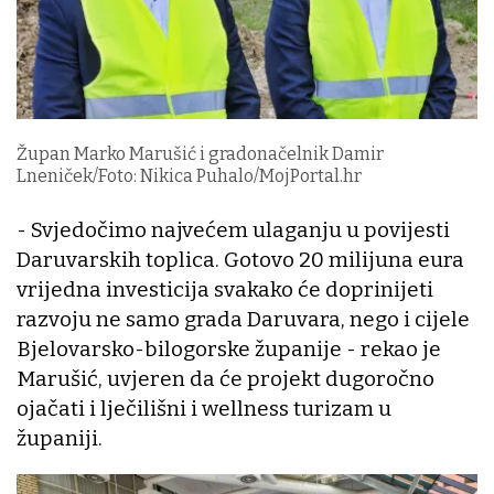
Župan Marko Marušić i gradonačelnik Damir
Lneniček/Foto: Nikica Puhalo/MojPortal.hr
- Svjedočimo najvećem ulaganju u povijesti
Daruvarskih toplica. Gotovo 20 milijuna eura
vrijedna investicija svakako će doprinijeti
razvoju ne samo grada Daruvara, nego i cijele
Bjelovarsko-bilogorske županije - rekao je
Marušić, uvjeren da će projekt dugoročno
ojačati i lječilišni i wellness turizam u
županiji.