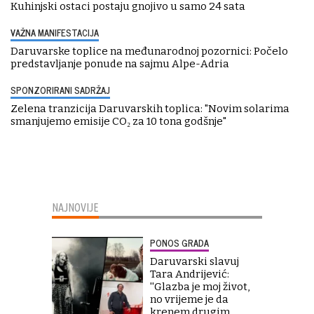
Kuhinjski ostaci postaju gnojivo u samo 24 sata
VAŽNA MANIFESTACIJA
Daruvarske toplice na međunarodnoj pozornici: Počelo
predstavljanje ponude na sajmu Alpe-Adria
SPONZORIRANI SADRŽAJ
Zelena tranzicija Daruvarskih toplica: "Novim solarima
smanjujemo emisije CO₂ za 10 tona godšnje"
NAJNOVIJE
PONOS GRADA
Daruvarski slavuj
Tara Andrijević:
''Glazba je moj život,
no vrijeme je da
krenem drugim