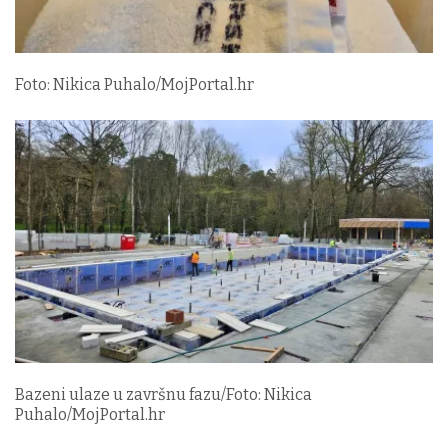
Foto: Nikica Puhalo/MojPortal.hr
Bazeni ulaze u završnu fazu/Foto: Nikica
Puhalo/MojPortal.hr