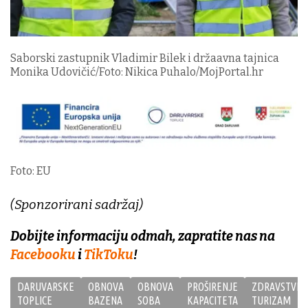
Saborski zastupnik Vladimir Bilek i držaavna tajnica
Monika Udovičić/Foto: Nikica Puhalo/MojPortal.hr
Foto: EU
(Sponzorirani sadržaj)
Dobijte informaciju odmah, zapratite nas na
Facebooku
i
TikToku
!
DARUVARSKE
OBNOVA
OBNOVA
PROŠIRENJE
ZDRAVSTVEN
TOPLICE
BAZENA
SOBA
KAPACITETA
TURIZAM