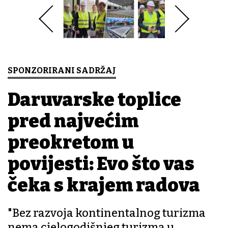
SPONZORIRANI SADRŽAJ
Daruvarske toplice
pred najvećim
preokretom u
povijesti: Evo što vas
čeka s krajem radova
"Bez razvoja kontinentalnog turizma
nema cjelogodišnjeg turizma u