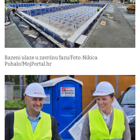
Bazeni ulaze u završnu fazu/Foto: Nikica
Puhalo/MojPortal.hr