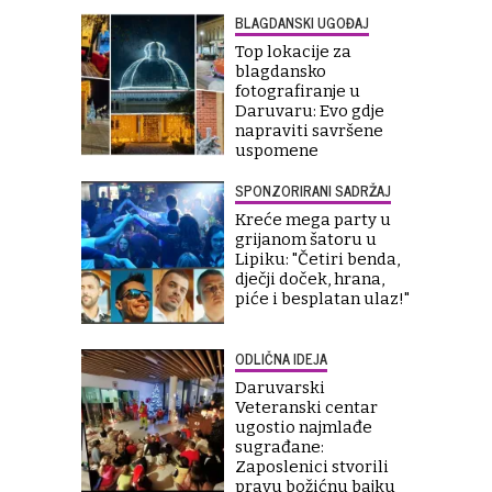
BLAGDANSKI UGOĐAJ
Top lokacije za
blagdansko
fotografiranje u
Daruvaru: Evo gdje
napraviti savršene
uspomene
SPONZORIRANI SADRŽAJ
Kreće mega party u
grijanom šatoru u
Lipiku: "Četiri benda,
dječji doček, hrana,
piće i besplatan ulaz!"
ODLIČNA IDEJA
Daruvarski
Veteranski centar
ugostio najmlađe
sugrađane:
Zaposlenici stvorili
pravu božićnu bajku