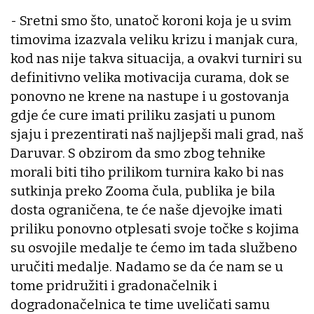
- Sretni smo što, unatoč koroni koja je u svim
timovima izazvala veliku krizu i manjak cura,
kod nas nije takva situacija, a ovakvi turniri su
definitivno velika motivacija curama, dok se
ponovno ne krene na nastupe i u gostovanja
gdje će cure imati priliku zasjati u punom
sjaju i prezentirati naš najljepši mali grad, naš
Daruvar. S obzirom da smo zbog tehnike
morali biti tiho prilikom turnira kako bi nas
sutkinja preko Zooma čula, publika je bila
dosta ograničena, te će naše djevojke imati
priliku ponovno otplesati svoje točke s kojima
su osvojile medalje te ćemo im tada službeno
uručiti medalje. Nadamo se da će nam se u
tome pridružiti i gradonačelnik i
dogradonačelnica te time uveličati samu