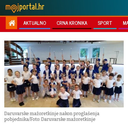
AKTUALNO
CRNA KRONIKA
SPORT
M
Daruvarske mažoretkinje nakon proglašenja
pobjednika/Foto: Daruvarske mažoretkinje