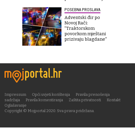
POSEBNA PROSLAVA
Adventski đir po
Novoj Rači:
''Traktorskom
povorkom mještani
prizivaju blagdane''
Impressum
Opći uvjeti korištenja
Pravila prenošenja
sadržaja
Pravila komentiranja
Zaštita privatnosti
Kontakt
Oglašavanje
Copyright © Mojportal 2020. Sva prava pridržana.