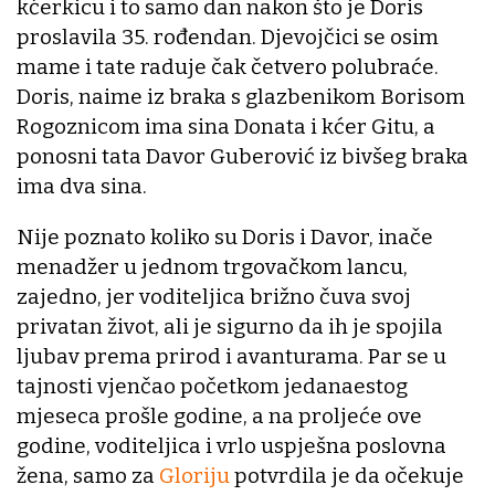
kćerkicu i to samo dan nakon što je Doris
proslavila 35. rođendan. Djevojčici se osim
mame i tate raduje čak četvero polubraće.
Doris, naime iz braka s glazbenikom Borisom
Rogoznicom ima sina Donata i kćer Gitu, a
ponosni tata Davor Guberović iz bivšeg braka
ima dva sina.
Nije poznato koliko su Doris i Davor, inače
menadžer u jednom trgovačkom lancu,
zajedno, jer voditeljica brižno čuva svoj
privatan život, ali je sigurno da ih je spojila
ljubav prema prirod i avanturama. Par se u
tajnosti vjenčao početkom jedanaestog
mjeseca prošle godine, a na proljeće ove
godine, voditeljica i vrlo uspješna poslovna
žena, samo za
Gloriju
potvrdila je da očekuje