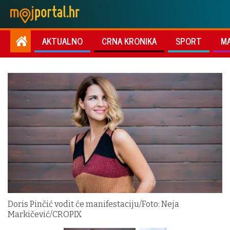
AKTUALNO
CRNA KRONIKA
SPORT
M
Doris Pinčić vodit će manifestaciju/Foto: Neja
Markičević/CROPIX