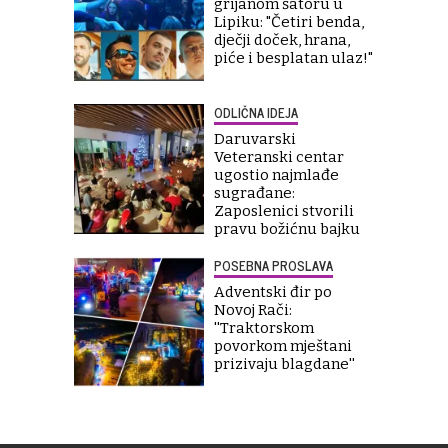
grijanom šatoru u
Lipiku: "Četiri benda,
dječji doček, hrana,
piće i besplatan ulaz!"
ODLIČNA IDEJA
Daruvarski
Veteranski centar
ugostio najmlađe
sugrađane:
Zaposlenici stvorili
pravu božićnu bajku
POSEBNA PROSLAVA
Adventski đir po
Novoj Rači:
''Traktorskom
povorkom mještani
prizivaju blagdane''