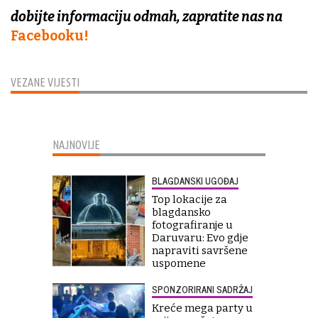
dobijte informaciju odmah, zapratite nas na
Facebooku!
VEZANE VIJESTI
NAJNOVIJE
BLAGDANSKI UGOĐAJ
Top lokacije za
blagdansko
fotografiranje u
Daruvaru: Evo gdje
napraviti savršene
uspomene
SPONZORIRANI SADRŽAJ
Kreće mega party u