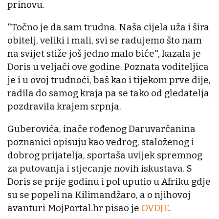
prinovu.
"Točno je da sam trudna. Naša cijela uža i šira
obitelj, veliki i mali, svi se radujemo što nam
na svijet stiže još jedno malo biće", kazala je
Doris u veljači ove godine. Poznata voditeljica
je i u ovoj trudnoći, baš kao i tijekom prve dije,
radila do samog kraja pa se tako od gledatelja
pozdravila krajem srpnja.
Guberovića, inače rođenog Daruvarčanina
poznanici opisuju kao vedrog, staloženog i
dobrog prijatelja, sportaša uvijek spremnog
za putovanja i stjecanje novih iskustava. S
Doris se prije godinu i pol uputio u Afriku gdje
su se popeli na Kilimandžaro, a o njihovoj
avanturi MojPortal.hr pisao je
OVDJE
.