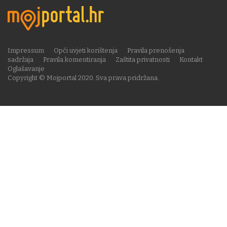
Impressum
Opći uvjeti korištenja
Pravila prenošenja
sadržaja
Pravila komentiranja
Zaštita privatnosti
Kontakt
Oglašavanje
Copyright © Mojportal 2020. Sva prava pridržana.