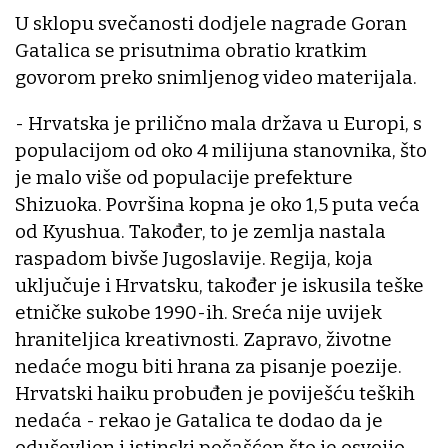
U sklopu svečanosti dodjele nagrade Goran
Gatalica se prisutnima obratio kratkim
govorom preko snimljenog video materijala.
- Hrvatska je prilično mala država u Europi, s
populacijom od oko 4 milijuna stanovnika, što
je malo više od populacije prefekture
Shizuoka. Površina kopna je oko 1,5 puta veća
od Kyushua. Također, to je zemlja nastala
raspadom bivše Jugoslavije. Regija, koja
uključuje i Hrvatsku, također je iskusila teške
etničke sukobe 1990-ih. Sreća nije uvijek
hraniteljica kreativnosti. Zapravo, životne
nedaće mogu biti hrana za pisanje poezije.
Hrvatski haiku probuđen je poviješću teških
nedaća - rekao je Gatalica te dodao da je
oduševljen i istinski počašćen što je osvojio