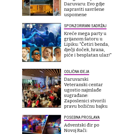
Daruvaru: Evo gdje
napraviti savršene
uspomene
SPONZORIRANI SADRŽAJ
Kreće mega party u
grijanom šatoru u
Lipiku: "Četiri benda,
dječji doček, hrana,
piće i besplatan ulaz!"
ODLIČNA IDEJA
Daruvarski
Veteranski centar
ugostio najmlađe
sugrađane:
Zaposlenici stvorili
pravu božićnu bajku
POSEBNA PROSLAVA
Adventski đir po
Novoj Rači: