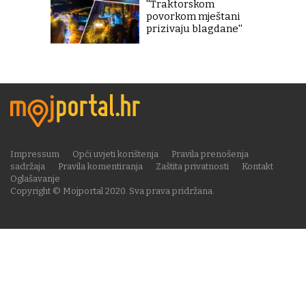
''Traktorskom
povorkom mještani
prizivaju blagdane''
Impressum
Opći uvjeti korištenja
Pravila prenošenja
sadržaja
Pravila komentiranja
Zaštita privatnosti
Kontakt
Oglašavanje
Copyright © Mojportal 2020. Sva prava pridržana.