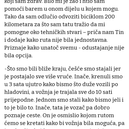
koji sam zdrav. Bilo mi je žao i htio sam
pomoći barem u onom dijelu u kojem mogu.
Tako da sam odlučio odvoziti biciklom 200
kilometara za što sam tatu tražio da mi
pomogne oko tehničkih stvari – priča nam Tin
i dodaje kako ruta nije bila jednostavna.
Priznaje kako unatoč svemu - odustajanje nije
bila opcija.
-Što smo bili bliže kraju, češće smo stajali jer
je postajalo sve više vruće. Inače, krenuli smo
u 3 sata ujutro kako bismo što duže vozili po
hladovini, a vožnja je trajala sve do 10 sati
prijepodne. Jednom smo stali kako bismo jeli i
to je bilo to. Inače, tata je vozač pa dobro
poznaje ceste. On je osmislio kojom rutom
ćemo se kretati kako bi vožnja bila moguća, pa