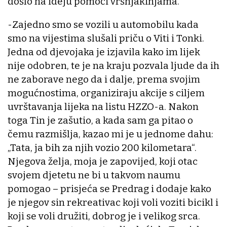
došlo na ideju pomoći vršnjakinjama.
-Zajedno smo se vozili u automobilu kada
smo na vijestima slušali priču o Viti i Tonki.
Jedna od djevojaka je izjavila kako im lijek
nije odobren, te je na kraju pozvala ljude da ih
ne zaborave nego da i dalje, prema svojim
mogućnostima, organiziraju akcije s ciljem
uvrštavanja lijeka na listu HZZO-a. Nakon
toga Tin je zašutio, a kada sam ga pitao o
čemu razmišlja, kazao mi je u jednome dahu:
„Tata, ja bih za njih vozio 200 kilometara“.
Njegova želja, moja je zapovijed, koji otac
svojem djetetu ne bi u takvom naumu
pomogao – prisjeća se Predrag i dodaje kako
je njegov sin rekreativac koji voli voziti bicikl i
koji se voli družiti, dobrog je i velikog srca.