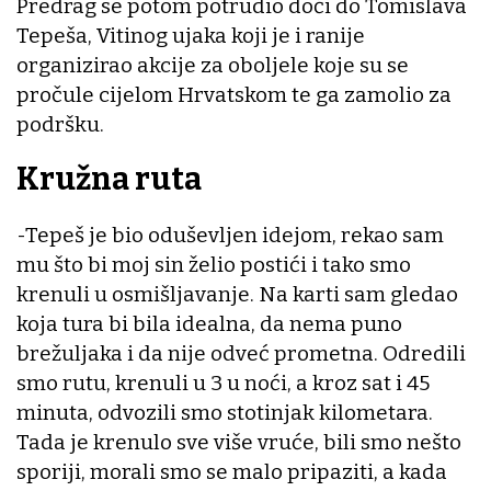
Predrag se potom potrudio doći do Tomislava
Tepeša, Vitinog ujaka koji je i ranije
organizirao akcije za oboljele koje su se
pročule cijelom Hrvatskom te ga zamolio za
podršku.
Kružna ruta
-Tepeš je bio oduševljen idejom, rekao sam
mu što bi moj sin želio postići i tako smo
krenuli u osmišljavanje. Na karti sam gledao
koja tura bi bila idealna, da nema puno
brežuljaka i da nije odveć prometna. Odredili
smo rutu, krenuli u 3 u noći, a kroz sat i 45
minuta, odvozili smo stotinjak kilometara.
Tada je krenulo sve više vruće, bili smo nešto
sporiji, morali smo se malo pripaziti, a kada