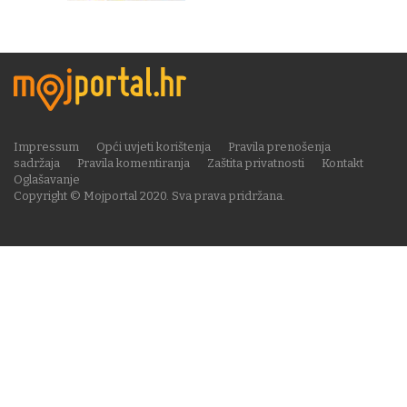
Impressum
Opći uvjeti korištenja
Pravila prenošenja
sadržaja
Pravila komentiranja
Zaštita privatnosti
Kontakt
Oglašavanje
Copyright © Mojportal 2020. Sva prava pridržana.