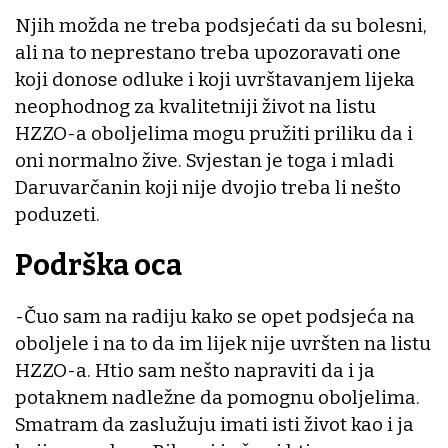
Njih možda ne treba podsjećati da su bolesni,
ali na to neprestano treba upozoravati one
koji donose odluke i koji uvrštavanjem lijeka
neophodnog za kvalitetniji život na listu
HZZO-a oboljelima mogu pružiti priliku da i
oni normalno žive. Svjestan je toga i mladi
Daruvarčanin koji nije dvojio treba li nešto
poduzeti.
Podrška oca
-Čuo sam na radiju kako se opet podsjeća na
oboljele i na to da im lijek nije uvršten na listu
HZZO-a. Htio sam nešto napraviti da i ja
potaknem nadležne da pomognu oboljelima.
Smatram da zaslužuju imati isti život kao i ja