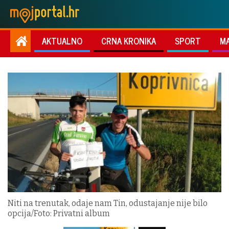
AKTUALNO
CRNA KRONIKA
SPORT
M
Niti na trenutak, odaje nam Tin, odustajanje nije bilo
opcija/Foto: Privatni album