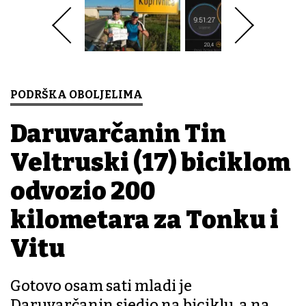
PODRŠKA OBOLJELIMA
Daruvarčanin Tin
Veltruski (17) biciklom
odvozio 200
kilometara za Tonku i
Vitu
Gotovo osam sati mladi je
Daruvarčanin sjedio na biciklu, a na