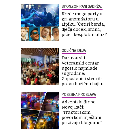
SPONZORIRANI SADRŽAJ
Kreće mega party u
grijanom šatoru u
Lipiku: "Četiri benda,
dječji doček, hrana,
piće i besplatan ulaz!"
ODLIČNA IDEJA
Daruvarski
Veteranski centar
ugostio najmlađe
sugrađane:
Zaposlenici stvorili
pravu božićnu bajku
POSEBNA PROSLAVA
Adventski đir po
Novoj Rači:
''Traktorskom
povorkom mještani
prizivaju blagdane''