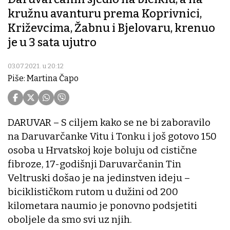
kružnu avanturu prema Koprivnici,
Križevcima, Žabnu i Bjelovaru, krenuo
je u 3 sata ujutro
03.07.2021. u 20:12
Piše: Martina Čapo
DARUVAR – S ciljem kako se ne bi zaboravilo
na Daruvarčanke Vitu i Tonku i još gotovo 150
osoba u Hrvatskoj koje boluju od cistične
fibroze, 17-godišnji Daruvarčanin Tin
Veltruski došao je na jedinstven ideju –
biciklističkom rutom u dužini od 200
kilometara naumio je ponovno podsjetiti
oboljele da smo svi uz njih.