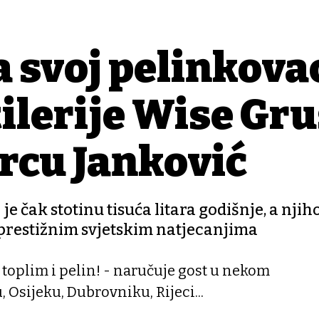
 svoj pelinkova
ilerije Wise Gru
rcu Janković
j je čak stotinu tisuća litara godišnje, a njih
 prestižnim svjetskim natjecanjima
toplim i pelin! - naručuje gost u nekom
 Osijeku, Dubrovniku, Rijeci...