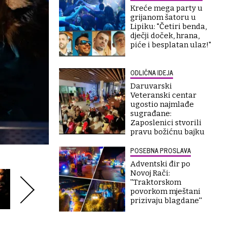
Kreće mega party u
grijanom šatoru u
Lipiku: "Četiri benda,
dječji doček, hrana,
piće i besplatan ulaz!"
ODLIČNA IDEJA
Daruvarski
Veteranski centar
ugostio najmlađe
sugrađane:
Zaposlenici stvorili
pravu božićnu bajku
POSEBNA PROSLAVA
Adventski đir po
Novoj Rači:
''Traktorskom
povorkom mještani
prizivaju blagdane''