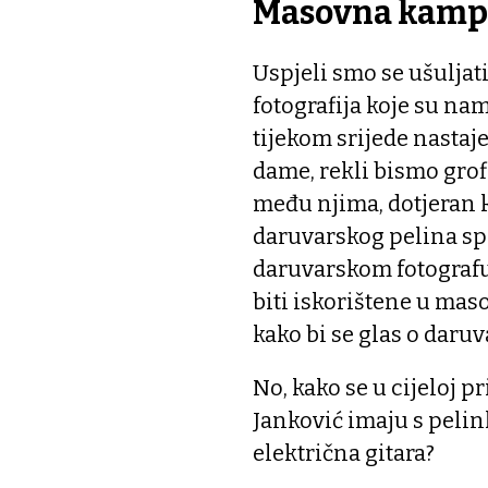
Masovna kamp
Uspjeli smo se ušuljati
fotografija koje su na
tijekom srijede nastaj
dame, rekli bismo gro
među njima, dotjeran ka
daruvarskog pelina sp
daruvarskom fotografu 
biti iskorištene u ma
kako bi se glas o daruv
No, kako se u cijeloj p
Janković imaju s pelin
električna gitara?