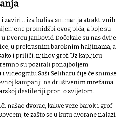
anja
 i zaviriti iza kulisa snimanja atraktivnih
mijenjene promidžbi ovog pića, a koje su
e u Dvorcu Janković. Dočekale su nas dvije
fice, u prekrasnim baroknim haljinama, a
ko i priliči, njihov grof. Uz kapljicu
remno su pozirali ponajboljem
i videografu Saši Seliharu čije će snimke
sovnoj kampanji na društvenim mrežama,
arskoj destileriji pronio svijetom.
riči našao dvorac, kakve veze barok i grof
kovcem, te zašto se u kutu dvorane nalazi