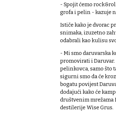
- Spojit ćemo rock&rol
grofa i pelin - kazuj
Ističe kako je dvorac 
snimaka, izuzetno zahva
odabrali kao kulisu s
- Mi smo daruvarska ko
promovirati i Daruvar. 
pelinkovca, samo što ta
sigurni smo da će kro
bogatu povijest Daruva
dodajući kako će kamp
društvenim mrežama Fa
destilerije Wise Grus.