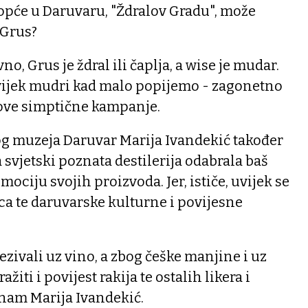
 uopće u Daruvaru, "Ždralov Gradu", može
 Grus?
no, Grus je ždral ili čaplja, a wise je mudar.
ijek mudri kad malo popijemo - zagonetno
 ove simptične kampanje.
og muzeja Daruvar Marija Ivandekić također
a svjetski poznata destilerija odabrala baš
ociju svojih proizvoda. Jer, ističe, uvijek se
rca te daruvarske kulturne i povijesne
zivali uz vino, a zbog češke manjine i uz
ažiti i povijest rakija te ostalih likera i
 nam Marija Ivandekić.