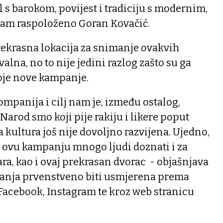
l s barokom, povijest i tradiciju s modernim,
e nam raspoloženo Goran Kovačić.
prekrasna lokacija za snimanje ovakvih
lna, no to nije jedini razlog zašto su ga
voje nove kampanje.
mpanija i cilj nam je, između ostalog,
Narod smo koji pije rakiju i likere poput
 kultura još nije dovoljno razvijena. Ujedno,
z ovu kampanju mnogo ljudi doznati i za
ra, kao i ovaj prekrasan dvorac - objašnjava
anja prvenstveno biti usmjerena prema
cebook, Instagram te kroz web stranicu