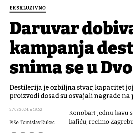
EKSKLUZIVNO
Daruvar dobiva
kampanja dest
snima se u Dvo
Destilerija je ozbiljna stvar, kapacitet jo
proizvodi dosad su osvajali nagrade na
27.03.2024. u 19:52
Konobar! Jednu kavu s 
kafiću, recimo Zagrebu,
Piše: Tomislav Kukec