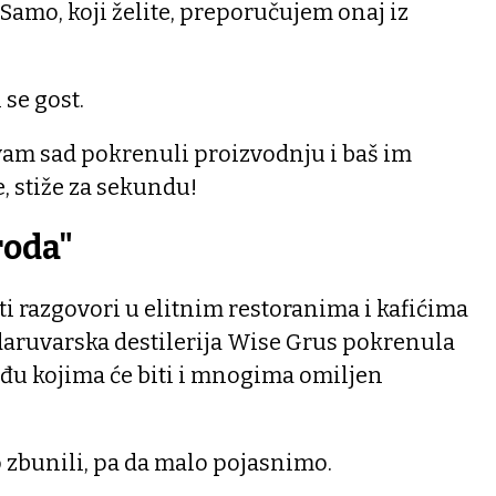
Samo, koji želite, preporučujem onaj iz
 se gost.
u vam sad pokrenuli proizvodnju i baš im
e, stiže za sekundu!
roda"
ti razgovori u elitnim restoranima i kafićima
 daruvarska destilerija Wise Grus pokrenula
eđu kojima će biti i mnogima omiljen
 zbunili, pa da malo pojasnimo.