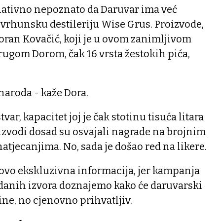
lativno nepoznato da Daruvar ima već
 vrhunsku destileriju Wise Grus. Proizvode,
oran Kovačić, koji je u ovom zanimljivom
rugom Dorom, čak 16 vrsta žestokih pića,
 naroda - kaže Dora.
tvar, kapacitet joj je čak stotinu tisuća litara
izvodi dosad su osvajali nagrade na brojnim
atjecanjima. No, sada je došao red na likere.
 ovo ekskluzivna informacija, jer kampanja
uzdanih izvora doznajemo kako će daruvarski
ine, no cjenovno prihvatljiv.