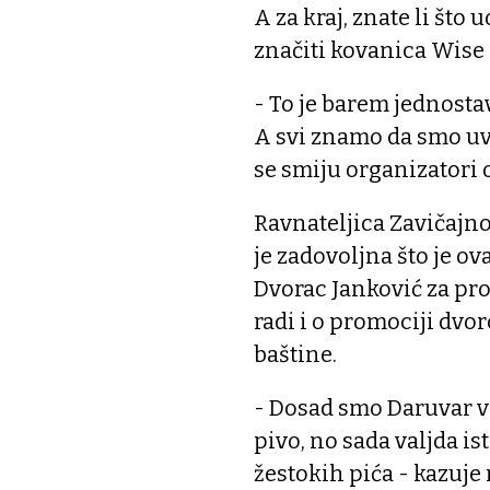
A za kraj, znate li što
značiti kovanica Wise
- To je barem jednostav
A svi znamo da smo uv
se smiju organizatori
Ravnateljica Zavičajn
je zadovoljna što je ov
Dvorac Janković za prom
radi i o promociji dvo
baštine.
- Dosad smo Daruvar ve
pivo, no sada valjda istr
žestokih pića - kazuje