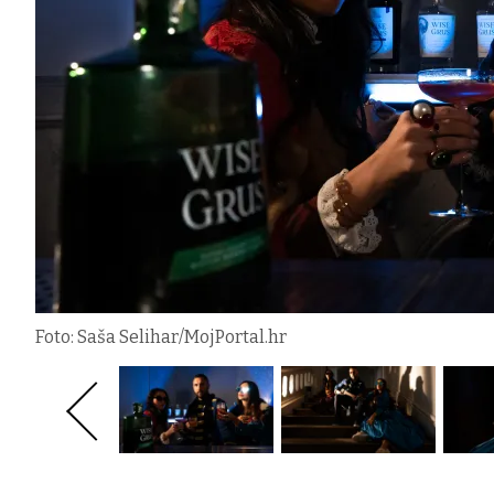
Foto: Saša Selihar/MojPortal.hr