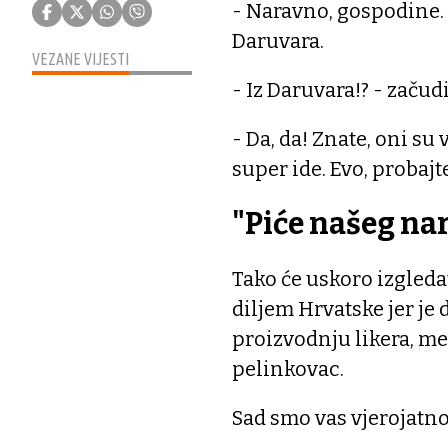
- Naravno, gospodine. 
Daruvara.
VEZANE VIJESTI
- Iz Daruvara!? - začudi
- Da, da! Znate, oni s
super ide. Evo, probajt
"Piće našeg na
Tako će uskoro izgleda
diljem Hrvatske jer je
proizvodnju likera, m
pelinkovac.
Sad smo vas vjerojatno