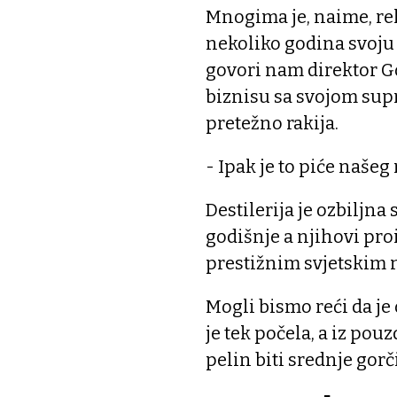
Mnogima je, naime, re
nekoliko godina svoju
govori nam direktor G
biznisu sa svojom sup
pretežno rakija.
- Ipak je to piće našeg
Destilerija je ozbiljna s
godišnje a njihovi pro
prestižnim svjetskim n
Mogli bismo reći da je
je tek počela, a iz po
pelin biti srednje gorč