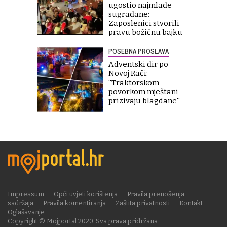
ugostio najmlađe
sugrađane:
Zaposlenici stvorili
pravu božićnu bajku
POSEBNA PROSLAVA
Adventski đir po
Novoj Rači:
''Traktorskom
povorkom mještani
prizivaju blagdane''
Impressum
Opći uvjeti korištenja
Pravila prenošenja
sadržaja
Pravila komentiranja
Zaštita privatnosti
Kontakt
Oglašavanje
Copyright © Mojportal 2020. Sva prava pridržana.