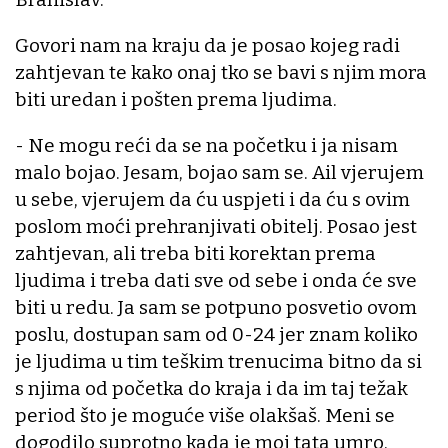
Govori nam na kraju da je posao kojeg radi
zahtjevan te kako onaj tko se bavi s njim mora
biti uredan i pošten prema ljudima.
- Ne mogu reći da se na početku i ja nisam
malo bojao. Jesam, bojao sam se. Ail vjerujem
u sebe, vjerujem da ću uspjeti i da ću s ovim
poslom moći prehranjivati obitelj. Posao jest
zahtjevan, ali treba biti korektan prema
ljudima i treba dati sve od sebe i onda će sve
biti u redu. Ja sam se potpuno posvetio ovom
poslu, dostupan sam od 0-24 jer znam koliko
je ljudima u tim teškim trenucima bitno da si
s njima od početka do kraja i da im taj težak
period što je moguće više olakšaš. Meni se
dogodilo suprotno kada je moj tata umro,