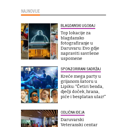
NAJNOVIJE
BLAGDANSKI UGOĐAJ
Top lokacije za
blagdansko
fotografiranje u
Daruvaru: Evo gdje
napraviti savršene
uspomene
SPONZORIRANI SADRŽAJ
Kreće mega party u
grijanom šatoru u
Lipiku: "Četiri benda,
dječji doček, hrana,
piće i besplatan ulaz!"
ODLIČNA IDEJA
Daruvarski
Veteranski centar