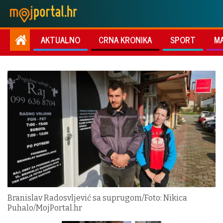
AKTUALNO
CRNA KRONIKA
SPORT
M
Branislav Radosvljević sa suprugom/Foto: Nikica
Puhalo/MojPortal.hr