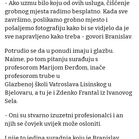
- Ako uzmu bilo koju od ovih usluga, čišćenje
grobnog mjesta radimo besplatno. Kada sve
završimo, poslikamo grobno mjesto i
pošaljemo fotografiju kako bi se vidjelo da je
sve napravljeno kako treba - govori Branislav.
Potrudio se da u ponudi imaju i glazbu.
Naime, po tom pitanju surađuju s
profesorom Marijom Đerđom, inače
profesorom trube u
Glazbenoj školi Vatroslava Lisinskog u
Bjelovaru, a tu je i Zdenko Frantal iz Ivanovog
Sela.
- Oni su stvarno izuzetni profesionalci i an
njih se čovjek uvijek može osloniti.
I nije to jedina suradnja koju je Branislav