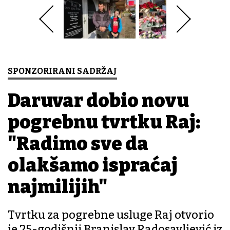
SPONZORIRANI SADRŽAJ
Daruvar dobio novu
pogrebnu tvrtku Raj:
"Radimo sve da
olakšamo ispraćaj
najmilijih"
Tvrtku za pogrebne usluge Raj otvorio
je 25-godišnji Branislav Radosavljević iz