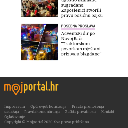
ugostio najmlađe
sugrađane:
Zaposlenici stvorili
pravu božićnu bajku
POSEBNA PROSLAVA
Adventski đir po
Novoj Rači:
''Traktorskom
povorkom mještani
prizivaju blagdane''
Impressum
Opći uvjeti korištenja
Pravila prenošenja
sadržaja
Pravila komentiranja
Zaštita privatnosti
Kontakt
Oglašavanje
Copyright © Mojportal 2020. Sva prava pridržana.