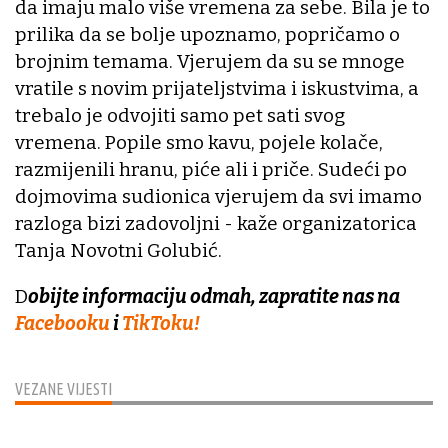
da imaju malo više vremena za sebe. Bila je to
prilika da se bolje upoznamo, popričamo o
brojnim temama. Vjerujem da su se mnoge
vratile s novim prijateljstvima i iskustvima, a
trebalo je odvojiti samo pet sati svog
vremena. Popile smo kavu, pojele kolače,
razmijenili hranu, piće ali i priče. Sudeći po
dojmovima sudionica vjerujem da svi imamo
razloga bizi zadovoljni - kaže organizatorica
Tanja Novotni Golubić.
D
obijte informaciju odmah, zapratite nas na
Facebooku
i
TikToku!
VEZANE VIJESTI