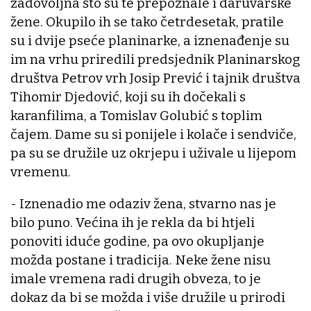
zadovoljna što su te prepoznale i daruvarske
žene. Okupilo ih se tako četrdesetak, pratile
su i dvije pseće planinarke, a iznenađenje su
im na vrhu priredili predsjednik Planinarskog
društva Petrov vrh Josip Prević i tajnik društva
Tihomir Djedović, koji su ih dočekali s
karanfilima, a Tomislav Golubić s toplim
čajem. Dame su si ponijele i kolače i sendviče,
pa su se družile uz okrjepu i uživale u lijepom
vremenu.
- Iznenadio me odaziv žena, stvarno nas je
bilo puno. Većina ih je rekla da bi htjeli
ponoviti iduće godine, pa ovo okupljanje
možda postane i tradicija. Neke žene nisu
imale vremena radi drugih obveza, to je
dokaz da bi se možda i više družile u prirodi