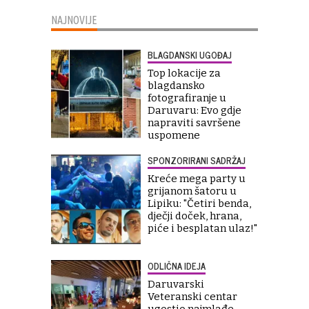
NAJNOVIJE
BLAGDANSKI UGOĐAJ
Top lokacije za
blagdansko
fotografiranje u
Daruvaru: Evo gdje
napraviti savršene
uspomene
SPONZORIRANI SADRŽAJ
Kreće mega party u
grijanom šatoru u
Lipiku: "Četiri benda,
dječji doček, hrana,
piće i besplatan ulaz!"
ODLIČNA IDEJA
Daruvarski
Veteranski centar