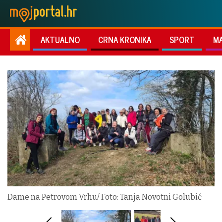
AKTUALNO
CRNA KRONIKA
SPORT
M
Dame na Petrovom Vrhu/ Foto: Tanja Novotni Golubić