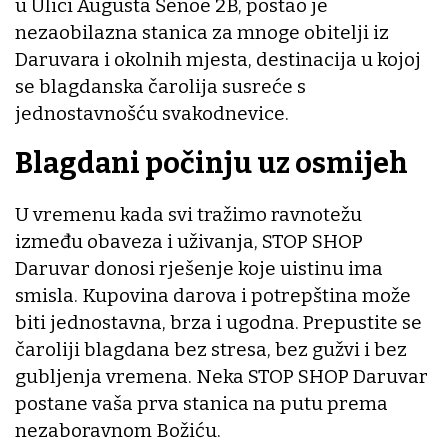
u Ulici Augusta Šenoe 2B, postao je
nezaobilazna stanica za mnoge obitelji iz
Daruvara i okolnih mjesta, destinacija u kojoj
se blagdanska čarolija susreće s
jednostavnošću svakodnevice.
Blagdani počinju uz osmijeh
U vremenu kada svi tražimo ravnotežu
između obaveza i uživanja, STOP SHOP
Daruvar donosi rješenje koje uistinu ima
smisla. Kupovina darova i potrepština može
biti jednostavna, brza i ugodna. Prepustite se
čaroliji blagdana bez stresa, bez gužvi i bez
gubljenja vremena. Neka STOP SHOP Daruvar
postane vaša prva stanica na putu prema
nezaboravnom Božiću.