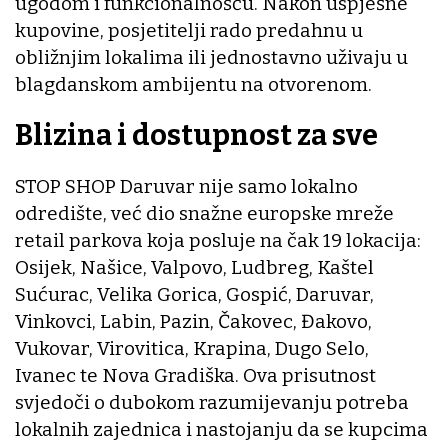
ugodom i funkcionalnošću. Nakon uspješne
kupovine, posjetitelji rado predahnu u
obližnjim lokalima ili jednostavno uživaju u
blagdanskom ambijentu na otvorenom.
Blizina i dostupnost za sve
STOP SHOP Daruvar nije samo lokalno
odredište, već dio snažne europske mreže
retail parkova koja posluje na čak 19 lokacija:
Osijek, Našice, Valpovo, Ludbreg, Kaštel
Sućurac, Velika Gorica, Gospić, Daruvar,
Vinkovci, Labin, Pazin, Čakovec, Đakovo,
Vukovar, Virovitica, Krapina, Dugo Selo,
Ivanec te Nova Gradiška. Ova prisutnost
svjedoči o dubokom razumijevanju potreba
lokalnih zajednica i nastojanju da se kupcima