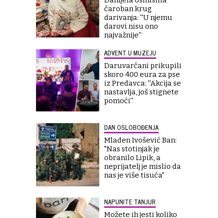
čaroban krug
darivanja: ''U njemu
darovi nisu ono
najvažnije''
ADVENT U MUZEJU
Daruvarčani prikupili
skoro 400 eura za pse
iz Predavca: ''Akcija se
nastavlja, još stignete
pomoći''
DAN OSLOBOĐENJA
Mladen Ivošević Ban:
"Nas stotinjak je
obranilo Lipik, a
neprijatelj je mislio da
nas je više tisuća"
NAPUNITE TANJUR
Možete ih jesti koliko