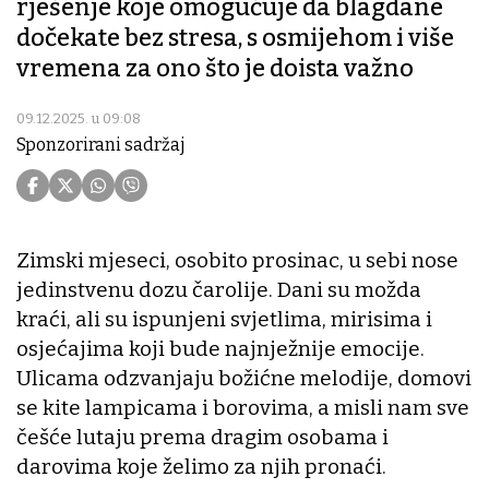
rješenje koje omogućuje da blagdane
dočekate bez stresa, s osmijehom i više
vremena za ono što je doista važno
09.12.2025. u 09:08
Sponzorirani sadržaj
Zimski mjeseci, osobito prosinac, u sebi nose
jedinstvenu dozu čarolije. Dani su možda
kraći, ali su ispunjeni svjetlima, mirisima i
osjećajima koji bude najnježnije emocije.
Ulicama odzvanjaju božićne melodije, domovi
se kite lampicama i borovima, a misli nam sve
češće lutaju prema dragim osobama i
darovima koje želimo za njih pronaći.