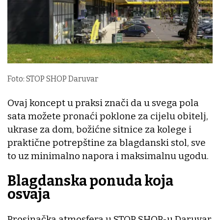
Foto: STOP SHOP Daruvar
Ovaj koncept u praksi znači da u svega pola
sata možete pronaći poklone za cijelu obitelj,
ukrase za dom, božićne sitnice za kolege i
praktične potrepštine za blagdanski stol, sve
to uz minimalno napora i maksimalnu ugodu.
Blagdanska ponuda koja
osvaja
Prosinačka atmosfera u STOP SHOP-u Daruvar