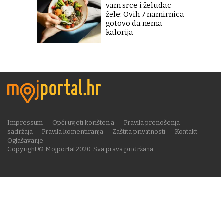
vam srce i želudac
žele: Ovih 7 namirnica
gotovo da nema
kalorija
Impressum
Opći uvjeti korištenja
Pravila prenošenja
sadržaja
Pravila komentiranja
Zaštita privatnosti
Kontakt
Oglašavanje
Copyright © Mojportal 2020. Sva prava pridržana.