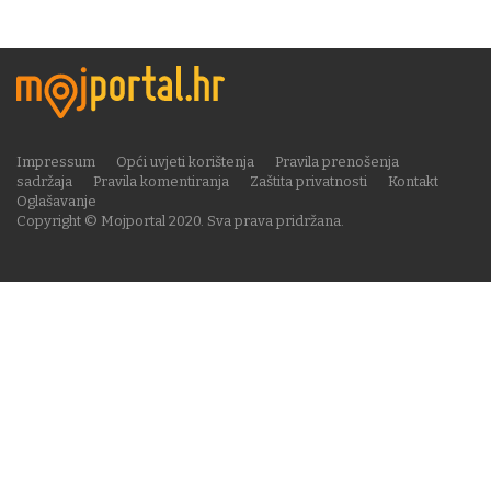
Impressum
Opći uvjeti korištenja
Pravila prenošenja
sadržaja
Pravila komentiranja
Zaštita privatnosti
Kontakt
Oglašavanje
Copyright © Mojportal 2020. Sva prava pridržana.