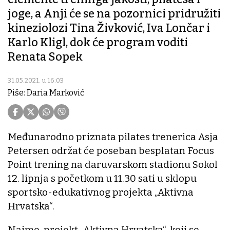
joge, a Anji će se na pozornici pridružiti
kineziolozi Tina Živković, Iva Lončar i
Karlo Kligl, dok će program voditi
Renata Sopek
31.05.2021. u 16:03
Piše: Daria Marković
Međunarodno priznata pilates trenerica Asja
Petersen održat će poseban besplatan Focus
Point trening na daruvarskom stadionu Sokol
12. lipnja s početkom u 11.30 sati u sklopu
sportsko-edukativnog projekta „Aktivna
Hrvatska“.
Naime, projekt „Aktivna Hrvatska“, koji se