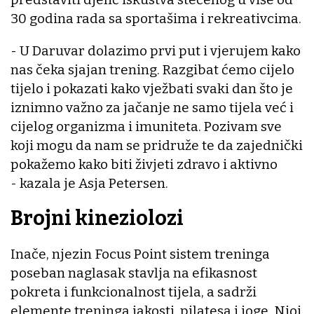
30 godina rada sa sportašima i rekreativcima.
- U Daruvar dolazimo prvi put i vjerujem kako
nas čeka sjajan trening. Razgibat ćemo cijelo
tijelo i pokazati kako vježbati svaki dan što je
iznimno važno za jačanje ne samo tijela već i
cijelog organizma i imuniteta. Pozivam sve
koji mogu da nam se pridruže te da zajednički
pokažemo kako biti živjeti zdravo i aktivno
- kazala je Asja Petersen.
Brojni kineziolozi
Inače, njezin Focus Point sistem treninga
poseban naglasak stavlja na efikasnost
pokreta i funkcionalnost tijela, a sadrži
elemente treninga jakosti, pilatesa i joge. Njoj