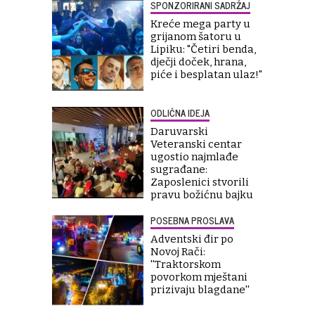
SPONZORIRANI SADRŽAJ
Kreće mega party u
grijanom šatoru u
Lipiku: "Četiri benda,
dječji doček, hrana,
piće i besplatan ulaz!"
ODLIČNA IDEJA
Daruvarski
Veteranski centar
ugostio najmlađe
sugrađane:
Zaposlenici stvorili
pravu božićnu bajku
POSEBNA PROSLAVA
Adventski đir po
Novoj Rači:
''Traktorskom
povorkom mještani
prizivaju blagdane''