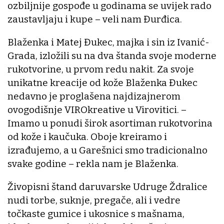
ozbiljnije gospođe u godinama se uvijek rado
zaustavljaju i kupe – veli nam Đurđica.
Blaženka i Matej Đukec, majka i sin iz Ivanić-
Grada, izložili su na dva štanda svoje moderne
rukotvorine, u prvom redu nakit. Za svoje
unikatne kreacije od kože Blaženka Đukec
nedavno je proglašena najdizajnerom
ovogodišnje VIROkreative u Virovitici. –
Imamo u ponudi širok asortiman rukotvorina
od kože i kaučuka. Oboje kreiramo i
izrađujemo, a u Garešnici smo tradicionalno
svake godine – rekla nam je Blaženka.
Živopisni štand daruvarske Udruge Ždralice
nudi torbe, suknje, pregače, ali i vedre
točkaste gumice i ukosnice s mašnama,