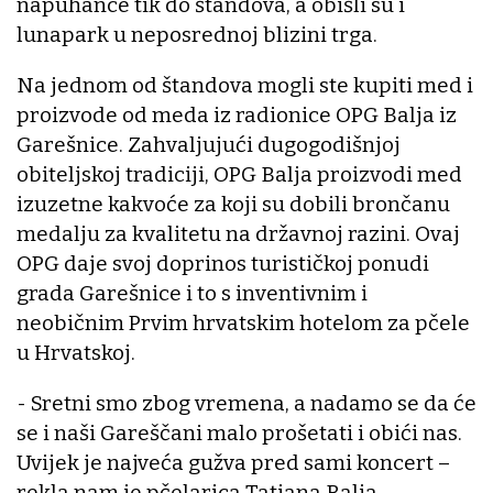
napuhance tik do štandova, a obišli su i
lunapark u neposrednoj blizini trga.
Na jednom od štandova mogli ste kupiti med i
proizvode od meda iz radionice OPG Balja iz
Garešnice. Zahvaljujući dugogodišnjoj
obiteljskoj tradiciji, OPG Balja proizvodi med
izuzetne kakvoće za koji su dobili brončanu
medalju za kvalitetu na državnoj razini. Ovaj
OPG daje svoj doprinos turističkoj ponudi
grada Garešnice i to s inventivnim i
neobičnim Prvim hrvatskim hotelom za pčele
u Hrvatskoj.
- Sretni smo zbog vremena, a nadamo se da će
se i naši Gareščani malo prošetati i obići nas.
Uvijek je najveća gužva pred sami koncert –
rekla nam je pčelarica Tatjana Balja.