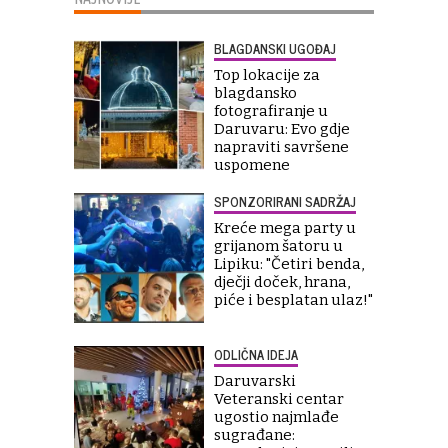
BLAGDANSKI UGOĐAJ
Top lokacije za
blagdansko
fotografiranje u
Daruvaru: Evo gdje
napraviti savršene
uspomene
SPONZORIRANI SADRŽAJ
Kreće mega party u
grijanom šatoru u
Lipiku: "Četiri benda,
dječji doček, hrana,
piće i besplatan ulaz!"
ODLIČNA IDEJA
Daruvarski
Veteranski centar
ugostio najmlađe
sugrađane: