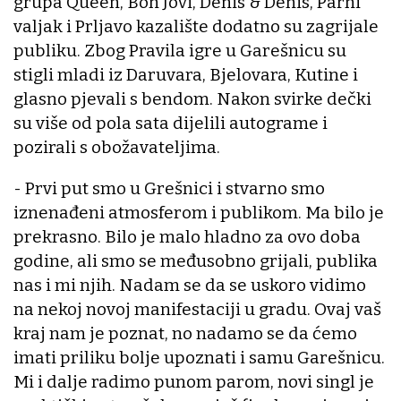
grupa Queen, Bon Jovi, Denis & Denis, Parni
valjak i Prljavo kazalište dodatno su zagrijale
publiku. Zbog Pravila igre u Garešnicu su
stigli mladi iz Daruvara, Bjelovara, Kutine i
glasno pjevali s bendom. Nakon svirke dečki
su više od pola sata dijelili autograme i
pozirali s obožavateljima.
- Prvi put smo u Grešnici i stvarno smo
iznenađeni atmosferom i publikom. Ma bilo je
prekrasno. Bilo je malo hladno za ovo doba
godine, ali smo se međusobno grijali, publika
nas i mi njih. Nadam se da se uskoro vidimo
na nekoj novoj manifestaciji u gradu. Ovaj vaš
kraj nam je poznat, no nadamo se da ćemo
imati priliku bolje upoznati i samu Garešnicu.
Mi i dalje radimo punom parom, novi singl je