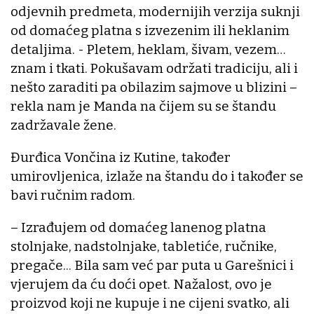
odjevnih predmeta, modernijih verzija suknji
od domaćeg platna s izvezenim ili heklanim
detaljima. - Pletem, heklam, šivam, vezem…
znam i tkati. Pokušavam održati tradiciju, ali i
nešto zaraditi pa obilazim sajmove u blizini –
rekla nam je Manda na čijem su se štandu
zadržavale žene.
Đurđica Vončina iz Kutine, također
umirovljenica, izlaže na štandu do i također se
bavi ručnim radom.
– Izrađujem od domaćeg lanenog platna
stolnjake, nadstolnjake, tabletiće, ručnike,
pregače... Bila sam već par puta u Garešnici i
vjerujem da ću doći opet. Nažalost, ovo je
proizvod koji ne kupuje i ne cijeni svatko, ali