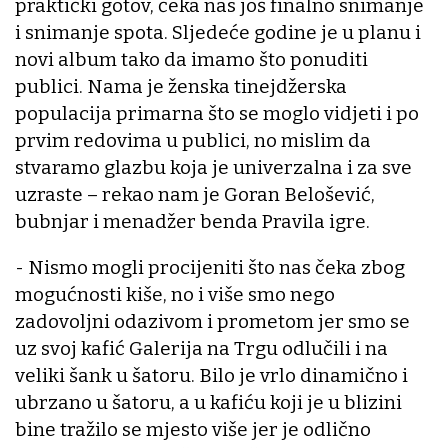
praktički gotov, čeka nas još finalno snimanje
i snimanje spota. Sljedeće godine je u planu i
novi album tako da imamo što ponuditi
publici. Nama je ženska tinejdžerska
populacija primarna što se moglo vidjeti i po
prvim redovima u publici, no mislim da
stvaramo glazbu koja je univerzalna i za sve
uzraste – rekao nam je Goran Belošević,
bubnjar i menadžer benda Pravila igre.
- Nismo mogli procijeniti što nas čeka zbog
mogućnosti kiše, no i više smo nego
zadovoljni odazivom i prometom jer smo se
uz svoj kafić Galerija na Trgu odlučili i na
veliki šank u šatoru. Bilo je vrlo dinamično i
ubrzano u šatoru, a u kafiću koji je u blizini
bine tražilo se mjesto više jer je odlično