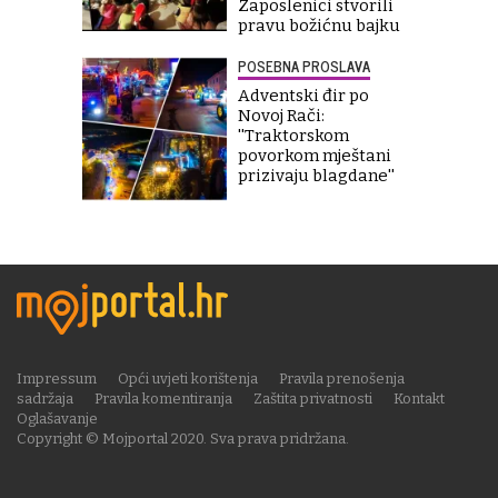
Zaposlenici stvorili
pravu božićnu bajku
POSEBNA PROSLAVA
Adventski đir po
Novoj Rači:
''Traktorskom
povorkom mještani
prizivaju blagdane''
Impressum
Opći uvjeti korištenja
Pravila prenošenja
sadržaja
Pravila komentiranja
Zaštita privatnosti
Kontakt
Oglašavanje
Copyright © Mojportal 2020. Sva prava pridržana.