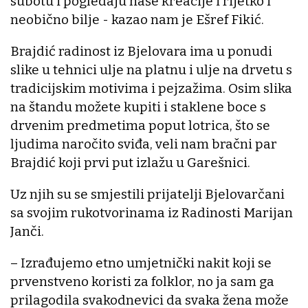
subotu i pogledaju naše kreacije i rijetko i
neobično bilje - kazao nam je Ešref Fikić.
Brajdić radinost iz Bjelovara ima u ponudi
slike u tehnici ulje na platnu i ulje na drvetu s
tradicijskim motivima i pejzažima. Osim slika
na štandu možete kupiti i staklene boce s
drvenim predmetima poput lotrica, što se
ljudima naročito sviđa, veli nam bračni par
Brajdić koji prvi put izlažu u Garešnici.
Uz njih su se smjestili prijatelji Bjelovarčani
sa svojim rukotvorinama iz Radinosti Marijan
Janči.
– Izrađujemo etno umjetnički nakit koji se
prvenstveno koristi za folklor, no ja sam ga
prilagodila svakodnevici da svaka žena može