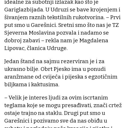
idealne za subotnji izlazak kao što je
Gariglazbijada. U Udruzi se bave krojenjem i
šivanjem raznih tekstilnih rukotvorina. – Prvi
put smo u Garešnici. Sretni smo što nas je TZ
Sjeverna Moslavina pozvala i nadamo se
dobroj zabavi – rekla nam je Magdalena
Lipovac, članica Udruge.
Jedan štand na sajmu rezerviran je i za
ukrasno bilje. Obrt Pjesko ima u ponudi
aranžmane od cvijeća i pijeska s egzotičnim
biljkama i kaktusima.
– Velik je interes ljudi za ovim iscrtanim
teglama koje se mogu presađivati, znači crtež
ostaje trajno na staklu. Drugi put smo u
Garešnici i pozivamo sve da nas obiđu u