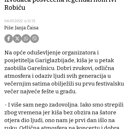
Robiću
04.03.2022. u 11:31
Piše: Janja Čaisa
Na opće oduševljenje organizatora i
posjetitelja Gariglazbijade, kiša je u petak
zaobišla Garešnicu. Dobri zvukovi, odlična
atmosfera i odaziv ljudi svih generacija u
večernjim satima obilježili su prvu festivalsku
večer najveće fešte u gradu.
- I više sam nego zadovoljna. Iako smo strepili
zbog vremena jer kiša bez obzira na šatore
otjera dio ljudi, ono nam je prvi dan išlo na
ruku. Odlična atmosfera na koncertu i dobra