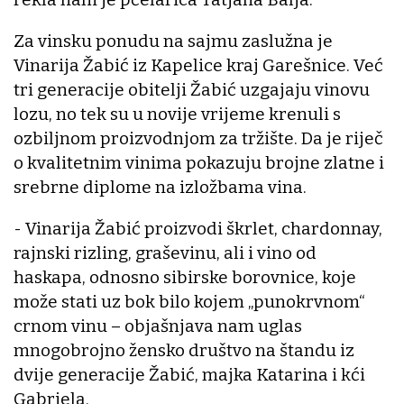
Za vinsku ponudu na sajmu zaslužna je
Vinarija Žabić iz Kapelice kraj Garešnice. Već
tri generacije obitelji Žabić uzgajaju vinovu
lozu, no tek su u novije vrijeme krenuli s
ozbiljnom proizvodnjom za tržište. Da je riječ
o kvalitetnim vinima pokazuju brojne zlatne i
srebrne diplome na izložbama vina.
- Vinarija Žabić proizvodi škrlet, chardonnay,
rajnski rizling, graševinu, ali i vino od
haskapa, odnosno sibirske borovnice, koje
može stati uz bok bilo kojem „punokrvnom“
crnom vinu – objašnjava nam uglas
mnogobrojno žensko društvo na štandu iz
dvije generacije Žabić, majka Katarina i kći
Gabriela.