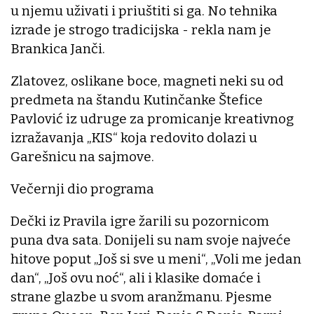
u njemu uživati i priuštiti si ga. No tehnika
izrade je strogo tradicijska - rekla nam je
Brankica Janči.
Zlatovez, oslikane boce, magneti neki su od
predmeta na štandu Kutinčanke Štefice
Pavlović iz udruge za promicanje kreativnog
izražavanja „KIS“ koja redovito dolazi u
Garešnicu na sajmove.
Večernji dio programa
Dečki iz Pravila igre žarili su pozornicom
puna dva sata. Donijeli su nam svoje najveće
hitove poput „Još si sve u meni“, „Voli me jedan
dan“, „Još ovu noć“, ali i klasike domaće i
strane glazbe u svom aranžmanu. Pjesme