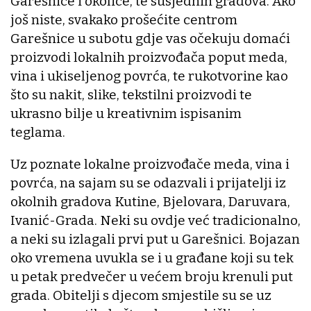
Garešnice i okolice, te susjednih gradova. Ako
još niste, svakako prošećite centrom
Garešnice u subotu gdje vas očekuju domaći
proizvodi lokalnih proizvođača poput meda,
vina i ukiseljenog povrća, te rukotvorine kao
što su nakit, slike, tekstilni proizvodi te
ukrasno bilje u kreativnim ispisanim
teglama.
Uz poznate lokalne proizvođače meda, vina i
povrća, na sajam su se odazvali i prijatelji iz
okolnih gradova Kutine, Bjelovara, Daruvara,
Ivanić-Grada. Neki su ovdje već tradicionalno,
a neki su izlagali prvi put u Garešnici. Bojazan
oko vremena uvukla se i u građane koji su tek
u petak predvečer u većem broju krenuli put
grada. Obitelji s djecom smjestile su se uz