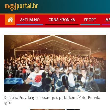
AKTUALNO
CRNA KRONIKA
SPORT
M
Dečki iz Pravila igre poziraju s publikom /Foto: Pravila
igre