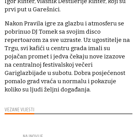
Igor Rihter, vlasnik Destilerije Rihter, koji su
prvi put u Garešnici.
Nakon Pravila igre za glazbu i atmosferu se
pobrinuo DJ Tomek sa svojim disco
repertoarom za sve uzraste. Uz ugostitelje na
Trgu, svi kafići u centru grada imali su
pojačan promet i jedva čekaju nove izazove
na centralnoj festivalskoj večeri
Gariglazbijade u subotu. Dobra posjećenost
pomalo grad vraća u normalu i pokazuje
koliko su ljudi željni događanja.
VEZANE VIJESTI
NAJNOVIJE