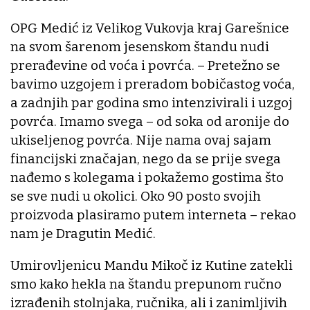
OPG Medić iz Velikog Vukovja kraj Garešnice
na svom šarenom jesenskom štandu nudi
prerađevine od voća i povrća. – Pretežno se
bavimo uzgojem i preradom bobičastog voća,
a zadnjih par godina smo intenzivirali i uzgoj
povrća. Imamo svega – od soka od aronije do
ukiseljenog povrća. Nije nama ovaj sajam
financijski značajan, nego da se prije svega
nađemo s kolegama i pokažemo gostima što
se sve nudi u okolici. Oko 90 posto svojih
proizvoda plasiramo putem interneta – rekao
nam je Dragutin Medić.
Umirovljenicu Mandu Mikoč iz Kutine zatekli
smo kako hekla na štandu prepunom ručno
izrađenih stolnjaka, ručnika, ali i zanimljivih