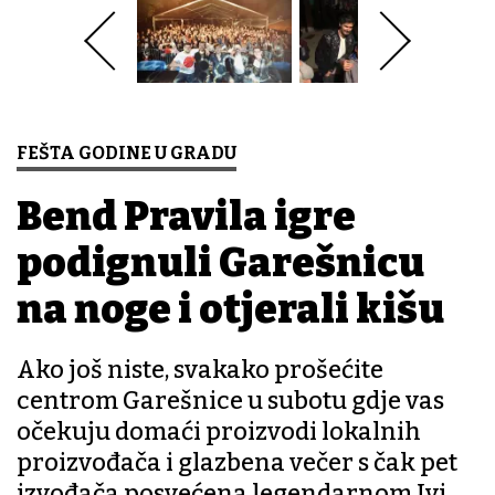
FEŠTA GODINE U GRADU
Bend Pravila igre
podignuli Garešnicu
na noge i otjerali kišu
Ako još niste, svakako prošećite
centrom Garešnice u subotu gdje vas
očekuju domaći proizvodi lokalnih
proizvođača i glazbena večer s čak pet
izvođača posvećena legendarnom Ivi