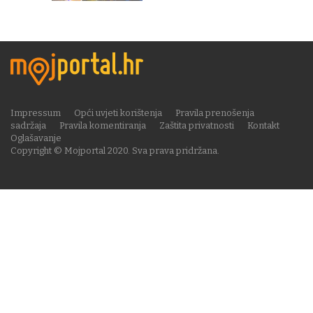
Impressum
Opći uvjeti korištenja
Pravila prenošenja
sadržaja
Pravila komentiranja
Zaštita privatnosti
Kontakt
Oglašavanje
Copyright © Mojportal 2020. Sva prava pridržana.