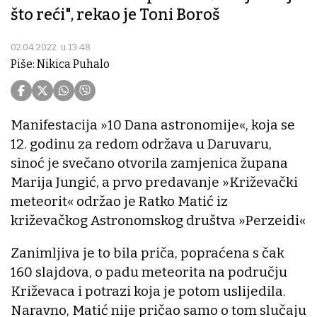
što reći", rekao je Toni Boroš
02.04.2022. u 13:48
Piše: Nikica Puhalo
Manifestacija »10 Dana astronomije«, koja se
12. godinu za redom održava u Daruvaru,
sinoć je svečano otvorila zamjenica župana
Marija Jungić, a prvo predavanje »Križevački
meteorit« održao je Ratko Matić iz
križevačkog Astronomskog društva »Perzeidi«
Zanimljiva je to bila priča, popraćena s čak
160 slajdova, o padu meteorita na području
Križevaca i potrazi koja je potom uslijedila.
Naravno, Matić nije pričao samo o tom slučaju