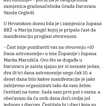
zamjenica gradonačelnika Grada Daruvara
Vanda Cegledi.
U Hrvatskom domu bila je i zamjenica župana
BBŽ-a Marija Jungić kojoj je pripala čast da
manifestaciju proglasi otvorenom.
- Čast mije pozdraviti vas na otvorenju »10
Dana astronomije« u ime Županije i župana
Marka Marušića. Ovo što se događa u
Daruvaru je zaista sjajno jer vi nemate jedan,
dva ili tri dana astronomije nego čak 10, a
deset dana bilo kakve manifestacije je jako
zahtjevno organizirati tako da vam želim
čestitati na tome. Sada sam prvi put s vama, a
obećavam da ću ovih dana doći ovdje još
jednom s djecom. Čestitala bi i djeci koja su