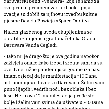
daruvarski bend »Veanera«, koji se samo za
ovu priliku preimenovao u »Look Up«, a
ovacije su dobili za njihovu izvedbu kultne
pjesme Davida Bowieja »Space Oddity«.
Nakon glazbenog uvoda okupljenima se
obratila zamjenica gradonačelnika Grada
Daruvara Vanda Cegledi.
- Jako mi je drago što je ova godina napokon
zaživjela onako kako treba i sretna sam da su
ove dvije tužne pandemijske godine iza nas.
Imam osjećaj da je manifestacija »10 Dana
astronomije« oduvijek u Daruvaru. Želim vam
puno lijepih i vedrih noći, bez oblaka i bez
kiše. Neka ova 12. manifestacija prođe što
bolje i želim vam svima da uživate u »10 Dana
astronomije« - poručila je okupljenima