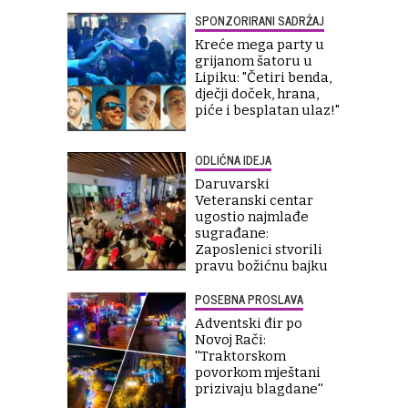
SPONZORIRANI SADRŽAJ
Kreće mega party u
grijanom šatoru u
Lipiku: "Četiri benda,
dječji doček, hrana,
piće i besplatan ulaz!"
ODLIČNA IDEJA
Daruvarski
Veteranski centar
ugostio najmlađe
sugrađane:
Zaposlenici stvorili
pravu božićnu bajku
POSEBNA PROSLAVA
Adventski đir po
Novoj Rači:
''Traktorskom
povorkom mještani
prizivaju blagdane''