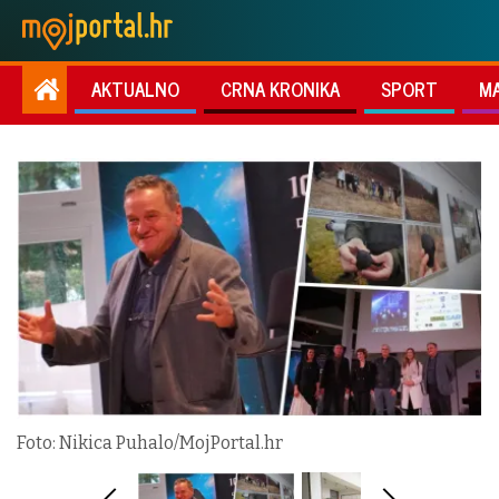
AKTUALNO
CRNA KRONIKA
SPORT
M
Foto: Nikica Puhalo/MojPortal.hr