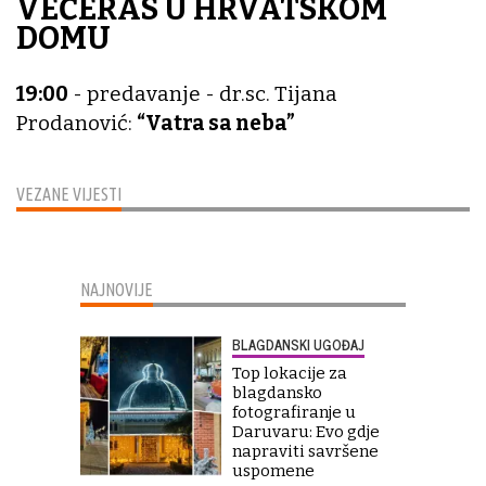
VEČERAS U HRVATSKOM
DOMU
19:00
- predavanje - dr.sc. Tijana
Prodanović:
“Vatra sa neba”
VEZANE VIJESTI
NAJNOVIJE
BLAGDANSKI UGOĐAJ
Top lokacije za
blagdansko
fotografiranje u
Daruvaru: Evo gdje
napraviti savršene
uspomene