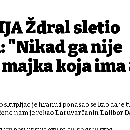
A Ždral sletio
: "Nikad ga nije
a majka koja ima
skupljao je hranu i ponašao se kao da je t
shićeno nam je rekao Daruvarčanin Dalibor 
grbu nosi upravo ovu pticu, po grbu svog