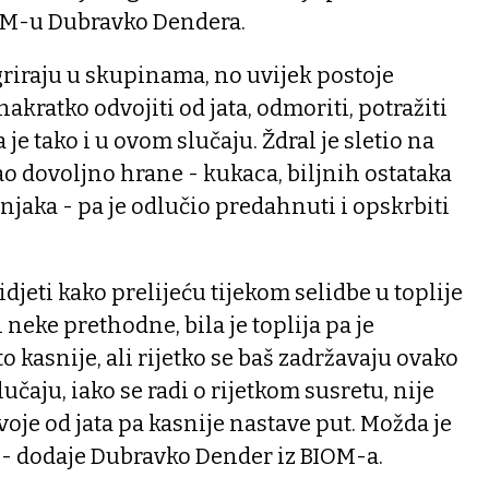
OM-u Dubravko Dendera.
riraju u skupinama, no uvijek postoje
kratko odvojiti od jata, odmoriti, potražiti
 je tako i u ovom slučaju. Ždral je sletio na
mao dovoljno hrane - kukaca, biljnih ostataka
njaka - pa je odlučio predahnuti i opskrbiti
vidjeti kako prelijeću tijekom selidbe u toplije
i neke prethodne, bila je toplija pa je
 kasnije, ali rijetko se baš zadržavaju ovako
lučaju, iako se radi o rijetkom susretu, nije
oje od jata pa kasnije nastave put. Možda je
ci - dodaje Dubravko Dender iz BIOM-a.