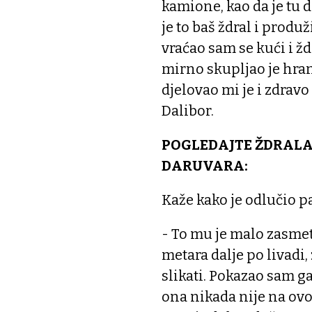
kamione, kao da je tu
je to baš ždral i produž
vraćao sam se kući i žd
mirno skupljao je hran
djelovao mi je i zdrav
Dalibor.
POGLEDAJTE ŽDRALA
DARUVARA:
Kaže kako je odlučio par
- To mu je malo zasme
metara dalje po livadi
slikati. Pokazao sam ga
ona nikada nije na ovo