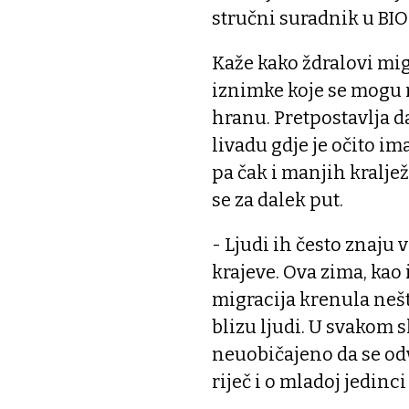
stručni suradnik u BI
Kaže kako ždralovi mig
iznimke koje se mogu na
hranu. Pretpostavlja da
livadu gdje je očito i
pa čak i manjih kraljež
se za dalek put.
- Ljudi ih često znaju 
krajeve. Ova zima, kao 
migracija krenula nešto
blizu ljudi. U svakom s
neuobičajeno da se odv
riječ i o mladoj jedin