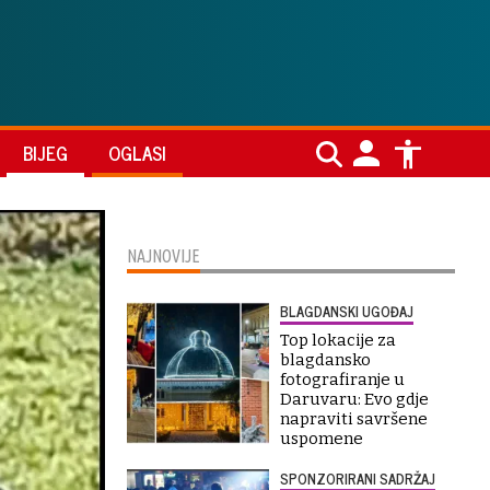
BIJEG
OGLASI
NAJNOVIJE
BLAGDANSKI UGOĐAJ
Top lokacije za
blagdansko
fotografiranje u
Daruvaru: Evo gdje
napraviti savršene
uspomene
SPONZORIRANI SADRŽAJ