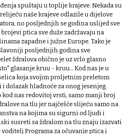
ađenja spuštaju u toplije krajeve. Nekada su
relijeću naše krajeve odlazile u dijelove
atora, no posljednjih se godina uslijed sve
 brojevi ptica sve duže zadržavaju na
inama zapadne i južne Europe. Tako je
lavoniji posljednjih godina sve
elet ždralova obično je uz vrlo glasno
to" glasanje kruu - kruu... Kod nas je u
selica koja svojim proljetnim preletom
li i dolazak hladnoće za onog jesenjeg.
o kod nas redovitoj vrsti, samo manji broj
ždralove na tlu jer najčešće slijeću samo na
anstva na kojima su sigurni od ljudi i
iski susreti sa ždralom na tlu znaju izazvati
 voditelj Programa za očuvanje ptica i