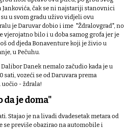
Jankovića, čak se ni najstariji stanovnici
 su u svom gradu uživo vidjeli ovu
ralu je Daruvar dobio i ime "Ždralovgrad", no
e vjerojatno bilo i u doba samog grofa jer je
još od djeda Bonaventure koji je živio u
nje, u Pečuhu.
 Dalibor Danek nemalo začudio kada je u
30 sati, vozeći se od Daruvara prema
uočio - ždrala!
o da je doma"
i. Stajao je na livadi dvadesetak metara od
je se previše obazirao na automobile i