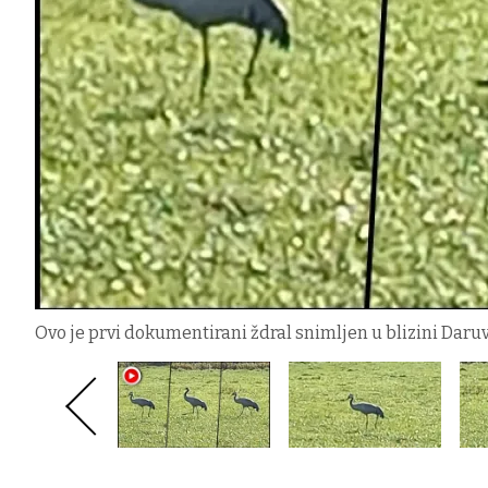
Ovo je prvi dokumentirani ždral snimljen u blizini Daru