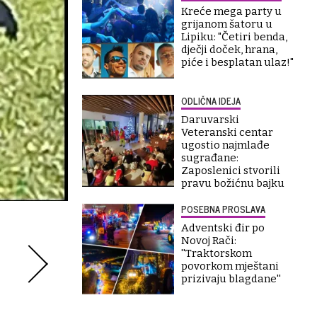
Kreće mega party u
grijanom šatoru u
Lipiku: "Četiri benda,
dječji doček, hrana,
piće i besplatan ulaz!"
ODLIČNA IDEJA
Daruvarski
Veteranski centar
ugostio najmlađe
sugrađane:
Zaposlenici stvorili
pravu božićnu bajku
POSEBNA PROSLAVA
Adventski đir po
Novoj Rači:
''Traktorskom
povorkom mještani
prizivaju blagdane''