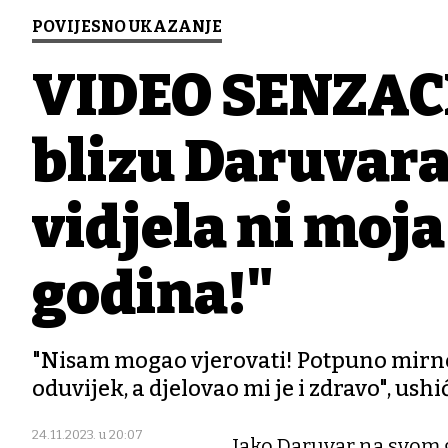
POVIJESNO UKAZANJE
VIDEO SENZACIJ
blizu Daruvara
vidjela ni moj
godina!"
"Nisam mogao vjerovati! Potpuno mirno 
oduvijek, a djelovao mi je i zdravo", u
24.11.2023. u 20:07
Iako Daruvar na svom 