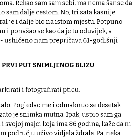
 doma. Rekao sam sam sebi, ma nema šanse da
io sam dalje cestom. No, tri sata kasnije
ral je i dalje bio na istom mjestu. Potpuno
u i ponašao se kao da je tu oduvijek, a
o - ushićeno nam prepričava 61-godišnji
 PRVI PUT SNIMLJENOG BLIZU
kirati i fotografirati pticu.
talo. Pogledao me i odmaknuo se desetak
, zato je snimka mutna. Ipak, uspio sam ga
 i svojoj majci koja ima 86 godina, kaže da ni
m području uživo vidjela ždrala. Pa, neka