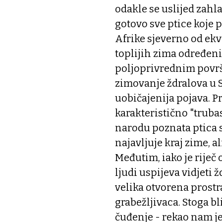
odakle se uslijed zahl
gotovo sve ptice koje p
Afrike sjeverno od ekv
toplijih zima određeni
poljoprivrednim površ
zimovanje ždralova u S
uobičajenija pojava. Pr
karakteristično "trubas
narodu poznata ptica 
najavljuje kraj zime, a
Međutim, iako je riječ 
ljudi uspijeva vidjeti 
velika otvorena prostr
grabežljivaca. Stoga bl
čuđenje - rekao nam je