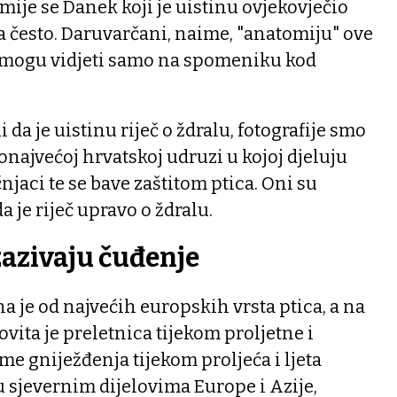
mije se Danek koji je uistinu ovjekovječio
đa često. Daruvarčani, naime, "anatomiju" ove
 mogu vidjeti samo na spomeniku kod
 da je uistinu riječ o ždralu, fotografije smo
onajvećoj hrvatskoj udruzi u kojoj djeluju
čnjaci te se bave zaštitom ptica. Oni su
 je riječ upravo o ždralu.
izazivaju čuđenje
na je od najvećih europskih vrsta ptica, a na
vita je preletnica tijekom proljetne i
eme gniježđenja tijekom proljeća i ljeta
u sjevernim dijelovima Europe i Azije,