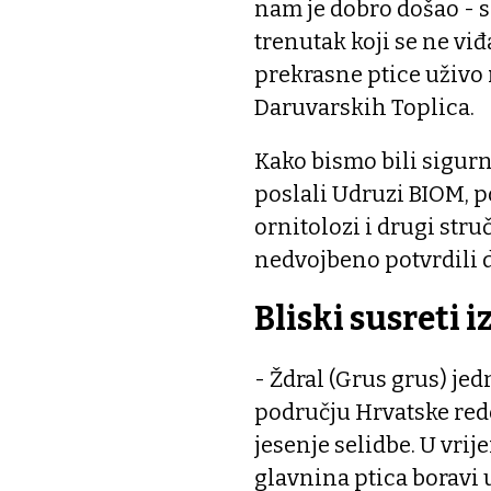
nam je dobro došao - s
trenutak koji se ne vi
prekrasne ptice uživo
Daruvarskih Toplica.
Kako bismo bili sigurni
poslali Udruzi BIOM, p
ornitolozi i drugi stru
nedvojbeno potvrdili da
Bliski susreti 
- Ždral (Grus grus) jed
području Hrvatske redo
jesenje selidbe. U vrij
glavnina ptica boravi 