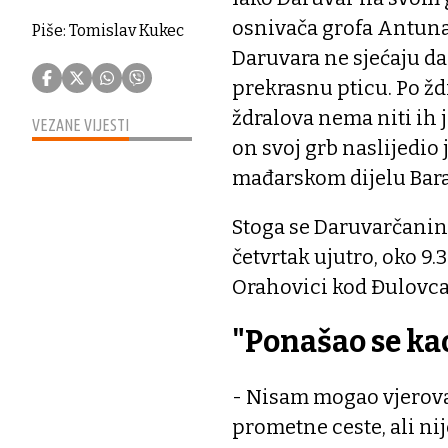
osnivača grofa Antuna 
Piše: Tomislav Kukec
Daruvara ne sjećaju da
prekrasnu pticu. Po žd
ždralova nema niti ih j
VEZANE VIJESTI
on svoj grb naslijedio 
mađarskom dijelu Bara
Stoga se Daruvarčanin
četvrtak ujutro, oko 9.
Orahovici kod Đulovca 
"Ponašao se ka
- Nisam mogao vjerovat
prometne ceste, ali ni