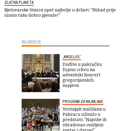
ZLATNA PLAKETA
Bjelovarske Voxice opet najbolje u državi: ''Nikad prije
nismo tako dobro pjevale!''
NAJNOVIJE
„ANGELUS“
Dođite u pakračku
župnu crkvu na
adventski koncert
gregorijanskih
napjeva
PROGRAM ZA NAJMLAĐE
Stotinjak mališana u
Pakracu uživalo u
predstavi: "Najviše ih
obradovao omiljeni
svetac i darovi"