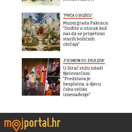
"PRIČA O BOŽIĆU"
Muzej grada Pakraca:
"Dođite u utorak kod
nas da se prisjetimo
starih božićnih
običaja"
„PJESMOM DO ZVIJEZDA“
U Sirač stižu mladi
Bjelovarčani:
"Predstava je
besplatna, a djecu
čeka veliko
iznenađenje"