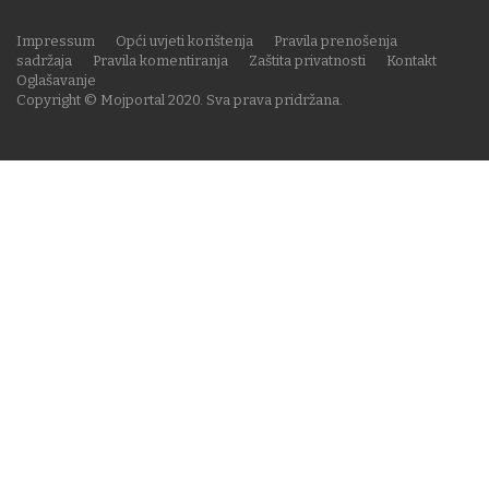
Impressum
Opći uvjeti korištenja
Pravila prenošenja
sadržaja
Pravila komentiranja
Zaštita privatnosti
Kontakt
Oglašavanje
Copyright © Mojportal 2020. Sva prava pridržana.