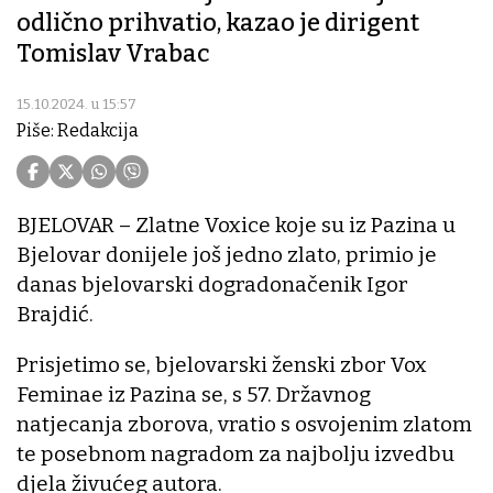
odlično prihvatio, kazao je dirigent
Tomislav Vrabac
15.10.2024. u 15:57
Piše: Redakcija
BJELOVAR – Zlatne Voxice koje su iz Pazina u
Bjelovar donijele još jedno zlato, primio je
danas bjelovarski dogradonačenik Igor
Brajdić.
Prisjetimo se, bjelovarski ženski zbor Vox
Feminae iz Pazina se, s 57. Državnog
natjecanja zborova, vratio s osvojenim zlatom
te posebnom nagradom za najbolju izvedbu
djela živućeg autora.