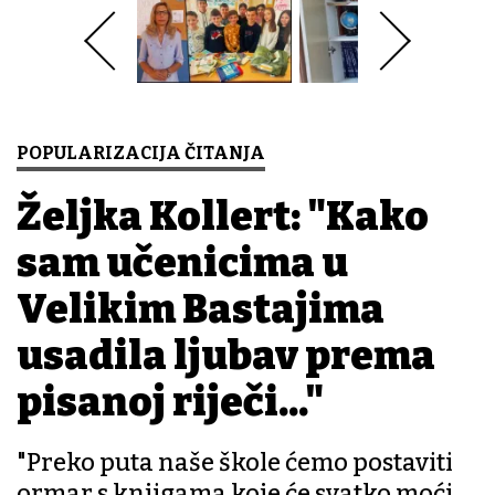
POPULARIZACIJA ČITANJA
Željka Kollert: "Kako
sam učenicima u
Velikim Bastajima
usadila ljubav prema
pisanoj riječi..."
"Preko puta naše škole ćemo postaviti
ormar s knjigama koje će svatko moći