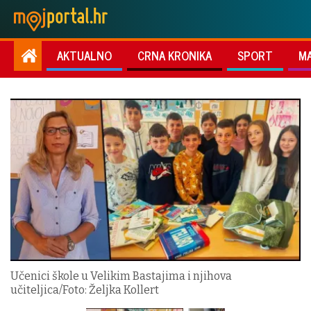
AKTUALNO
CRNA KRONIKA
SPORT
M
Učenici škole u Velikim Bastajima i njihova
učiteljica/Foto: Željka Kollert