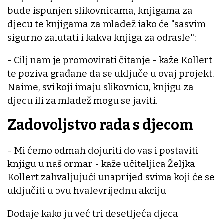
bude ispunjen slikovnicama, knjigama za
djecu te knjigama za mladež iako će "sasvim
sigurno zalutati i kakva knjiga za odrasle":
- Cilj nam je promovirati čitanje - kaže Kollert
te poziva građane da se uključe u ovaj projekt.
Naime, svi koji imaju slikovnicu, knjigu za
djecu ili za mladež mogu se javiti.
Zadovoljstvo rada s djecom
- Mi ćemo odmah dojuriti do vas i postaviti
knjigu u naš ormar - kaže učiteljica Željka
Kollert zahvaljujući unaprijed svima koji će se
uključiti u ovu hvalevrijednu akciju.
Dodaje kako ju već tri desetljeća djeca