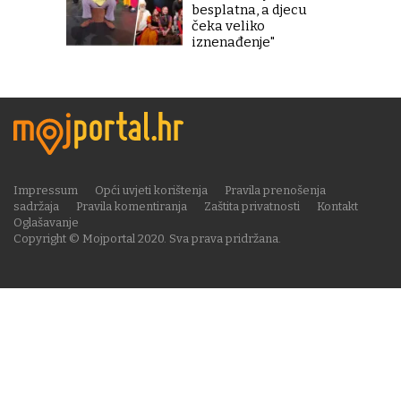
besplatna, a djecu
čeka veliko
iznenađenje"
Impressum
Opći uvjeti korištenja
Pravila prenošenja
sadržaja
Pravila komentiranja
Zaštita privatnosti
Kontakt
Oglašavanje
Copyright © Mojportal 2020. Sva prava pridržana.