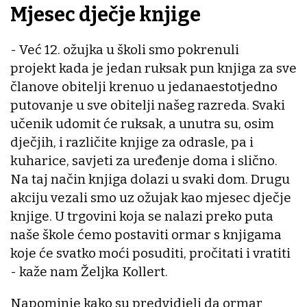
Mjesec dječje knjige
- Već 12. ožujka u školi smo pokrenuli
projekt kada je jedan ruksak pun knjiga za sve
članove obitelji krenuo u jedanaestotjedno
putovanje u sve obitelji našeg razreda. Svaki
učenik udomit će ruksak, a unutra su, osim
dječjih, i različite knjige za odrasle, pa i
kuharice, savjeti za uređenje doma i slično.
Na taj način knjiga dolazi u svaki dom. Drugu
akciju vezali smo uz ožujak kao mjesec dječje
knjige. U trgovini koja se nalazi preko puta
naše škole ćemo postaviti ormar s knjigama
koje će svatko moći posuditi, pročitati i vratiti
- kaže nam Željka Kollert.
Napominje kako su predvidjeli da ormar