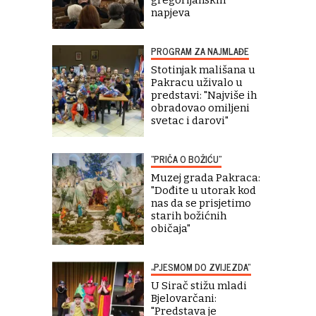
napjeva
PROGRAM ZA NAJMLAĐE
Stotinjak mališana u
Pakracu uživalo u
predstavi: "Najviše ih
obradovao omiljeni
svetac i darovi"
"PRIČA O BOŽIĆU"
Muzej grada Pakraca:
"Dođite u utorak kod
nas da se prisjetimo
starih božićnih
običaja"
„PJESMOM DO ZVIJEZDA“
U Sirač stižu mladi
Bjelovarčani:
"Predstava je