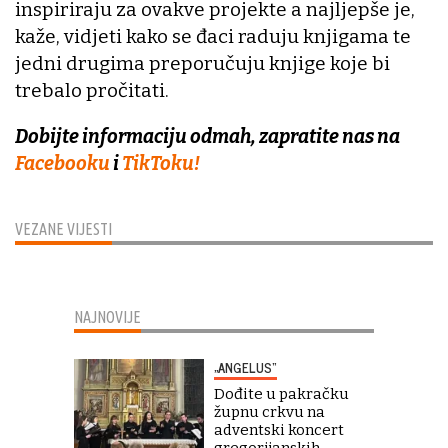
inspiriraju za ovakve projekte a najljepše je,
kaže, vidjeti kako se đaci raduju knjigama te
jedni drugima preporučuju knjige koje bi
trebalo pročitati.
Dobijte informaciju odmah, zapratite nas na
Facebooku
i
TikToku!
VEZANE VIJESTI
NAJNOVIJE
„ANGELUS“
Dođite u pakračku
župnu crkvu na
adventski koncert
gregorijanskih