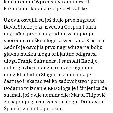
konkurenciji 16 predstava amaterskih
kazališnih skupina iz cijele Hrvatske.
Uz ovu, osvojili su još dvije prve nagrade.
David Stokić je za izvedbu Gospon Fulira
nagrađen prvom nagradom za najbolju
sporednu mušku ulogu, a svestrana Kristina
Zednik je osvojila prvu nagradu za najbolju
glavnu mušku ulogu briljantno odigravši
ulogu Franje Šafraneka. I sam Alfi Kabiljo,
autor glazbe i aranžmana za originalni
mjuzikl mladim Sloginim glumcima je
čestitao i iskazao veliko zadovoljstvo i ponos.
Dodatno priznanje KPD Sloga je i činjenica da
su imali još dvije nominacije: Martu Filipović
za najbolju glavnu žensku ulogu i Dubravku
Špančić za najbolju režiju.