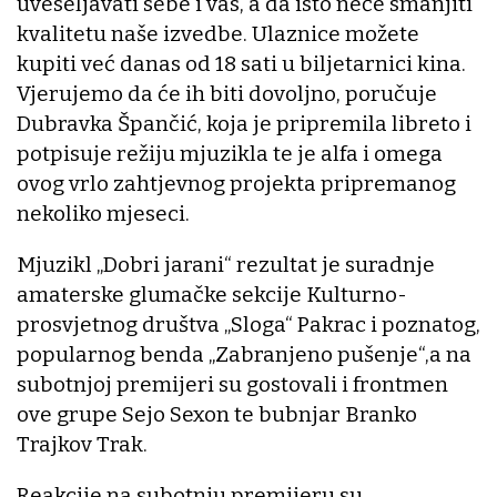
uveseljavati sebe i vas, a da isto neće smanjiti
kvalitetu naše izvedbe. Ulaznice možete
kupiti već danas od 18 sati u biljetarnici kina.
Vjerujemo da će ih biti dovoljno, poručuje
Dubravka Špančić, koja je pripremila libreto i
potpisuje režiju mjuzikla te je alfa i omega
ovog vrlo zahtjevnog projekta pripremanog
nekoliko mjeseci.
Mjuzikl „Dobri jarani“ rezultat je suradnje
amaterske glumačke sekcije Kulturno-
prosvjetnog društva „Sloga“ Pakrac i poznatog,
popularnog benda „Zabranjeno pušenje“,a na
subotnjoj premijeri su gostovali i frontmen
ove grupe Sejo Sexon te bubnjar Branko
Trajkov Trak.
Reakcije na subotnju premijeru su