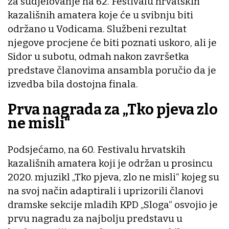
za sudjelovanje na 62. Festivalu hrvatskih
kazališnih amatera koje će u svibnju biti
održano u Vodicama. Službeni rezultat
njegove procjene će biti poznati uskoro, ali je
Sidor u subotu, odmah nakon završetka
predstave članovima ansambla poručio da je
izvedba bila dostojna finala.
Prva nagrada za „Tko pjeva zlo
ne misli“
Podsjećamo, na 60. Festivalu hrvatskih
kazališnih amatera koji je održan u prosincu
2020. mjuzikl „Tko pjeva, zlo ne misli“ kojeg su
na svoj način adaptirali i uprizorili članovi
dramske sekcije mladih KPD „Sloga“ osvojio je
prvu nagradu za najbolju predstavu u