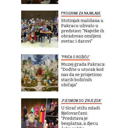
PROGRAM ZA NAJMLAĐE
Stotinjak mališana u
Pakracu uživalo u
predstavi: "Najviše ih
obradovao omiljeni
svetac i darovi"
"PRIČA O BOŽIĆU"
Muzej grada Pakraca:
"Dođite u utorak kod
nas da se prisjetimo
starih božićnih
običaja"
„PJESMOM DO ZVIJEZDA“
U Sirač stižu mladi
Bjelovarčani:
"Predstava je
besplatna, a djecu