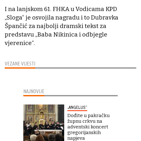
I na lanjskom 61. FHKA u Vodicama KPD
„Sloga“ je osvojila nagradu i to Dubravka
Špančić za najbolji dramski tekst za
predstavu „Baba Nikinica i odbjegle
vjerenice“.
VEZANE VIJESTI
NAJNOVIJE
„ANGELUS“
Dođite u pakračku
župnu crkvu na
adventski koncert
gregorijanskih
napjeva