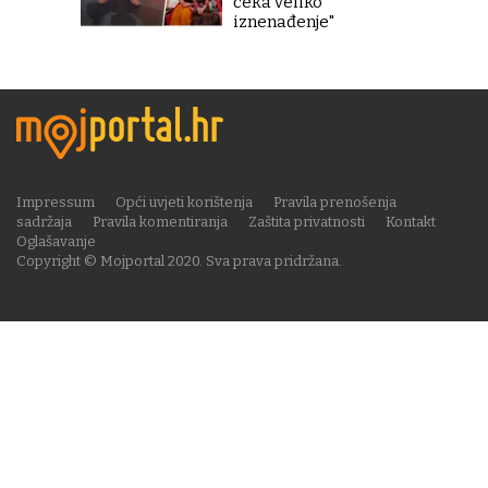
čeka veliko
iznenađenje"
Impressum
Opći uvjeti korištenja
Pravila prenošenja
sadržaja
Pravila komentiranja
Zaštita privatnosti
Kontakt
Oglašavanje
Copyright © Mojportal 2020. Sva prava pridržana.