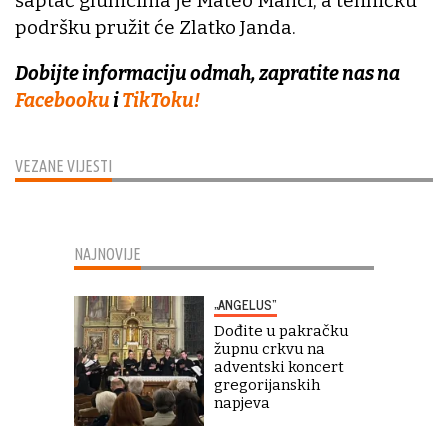
šaptač glumcima je Mateo Manci, a tehničku
podršku pružit će Zlatko Janda.
Dobijte informaciju odmah, zapratite nas na
Facebooku
i
TikToku!
VEZANE VIJESTI
NAJNOVIJE
„ANGELUS“
Dođite u pakračku
župnu crkvu na
adventski koncert
gregorijanskih
napjeva