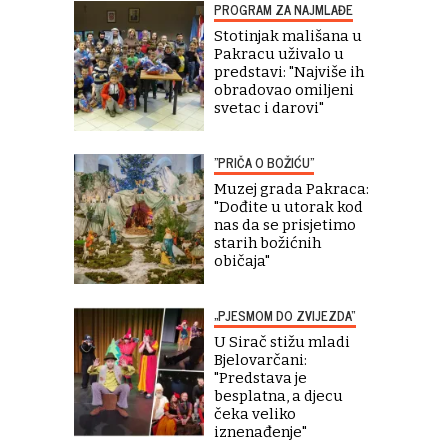
PROGRAM ZA NAJMLAĐE
Stotinjak mališana u
Pakracu uživalo u
predstavi: "Najviše ih
obradovao omiljeni
svetac i darovi"
"PRIČA O BOŽIĆU"
Muzej grada Pakraca:
"Dođite u utorak kod
nas da se prisjetimo
starih božićnih
običaja"
„PJESMOM DO ZVIJEZDA“
U Sirač stižu mladi
Bjelovarčani:
"Predstava je
besplatna, a djecu
čeka veliko
iznenađenje"