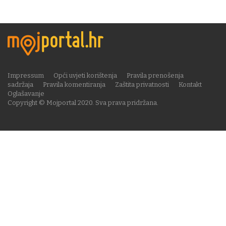
Impressum
Opći uvjeti korištenja
Pravila prenošenja
sadržaja
Pravila komentiranja
Zaštita privatnosti
Kontakt
Oglašavanje
Copyright © Mojportal 2020. Sva prava pridržana.