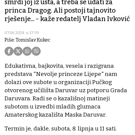
smrdi joj iz usta, a treba se udati za
princa Dragog. Ali postoji tajnovito
rješenje... - kaže redatelj Vladan Ivković
07.06.2024. u 17:59
Piše: Tomislav Kukec
Edukativna, bajkovita, vesela i razigrana
predstava "Nevolje princeze Lijepe" nam
dolazi ove subote u organizaciji Pučkog
otvorenog učilišta Daruvar uz potporu Grada
Daruvara. Radi se o kazališnoj matineji
subotom u izvedbi mladih glumaca
Amaterskog kazališta Maska Daruvar.
Termin je, dakle, subota, 8. lipnja u 11 sati.