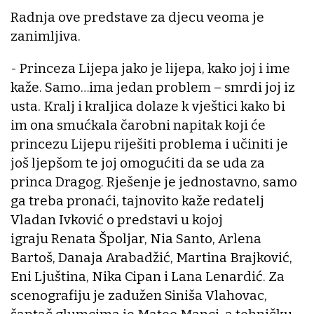
Radnja ove predstave za djecu veoma je
zanimljiva.
- Princeza Lijepa jako je lijepa, kako joj i ime
kaže. Samo…ima jedan problem – smrdi joj iz
usta. Kralj i kraljica dolaze k vještici kako bi
im ona smućkala čarobni napitak koji će
princezu Lijepu riješiti problema i učiniti je
još ljepšom te joj omogućiti da se uda za
princa Dragog. Rješenje je jednostavno, samo
ga treba pronaći, tajnovito kaže redatelj
Vladan Ivković o predstavi u kojoj
igraju Renata Špoljar, Nia Santo, Arlena
Bartoš, Danaja Arabadžić, Martina Brajković,
Eni Ljuština, Nika Cipan i Lana Lenardić. Za
scenografiju je zadužen Siniša Vlahovac,