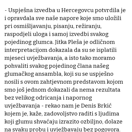
- Uspješna izvedba u Hercegovcu potvrdila je
i opravdala sve naše napore koje smo uložili
pri osmišljavanju, pisanju, režiranju,
raspodjeli uloga i samoj izvedbi svakog
pojedinog glumca. Jitka Pleša je odličnom
interpretacijom dokazala da su se isplatili
mjeseci uvježbavanja, a isto tako moramo
pohvaliti svakog pojedinog člana našeg
glumačkog ansambla, koji su se uspješno
nosili s ovom zahtjevnom predstavom kojom
smo još jednom dokazali da nema rezultata
bez velikog odricanja i napornog
uvježbavanja - rekao nam je Denis Brkić
kojem je, kaže, zadovoljstvo raditi s ljudima
koji glumu shvaćaju izrazito ozbiljno, dolaze
na svaku probu i uvježbavaju bez pogovora.