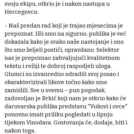
svoju ekipu, otkrio je i nakon nastupa u
Hercegovcu.
- Naš predan rad koji je trajao mjesecima je
prepoznat. Išli smo na sigurno, publika je već
dokazala kako je svako naše nastojanje i ono
što smo željeli postići, opravdano. Selektor
nas je prepoznao zahvaljujući kvalitetnom
tekstu i režiji te dobroj raspodjeli uloga.
Glumci su izvanredno odradili svoj posao i
okarakterizirali likove točno kako smo
zamislili. Sve u svemu – pun pogodak,
zadovoljan je Brkić koji nam je otkrio kako će
daruvarska publika predstavu "Vukovi i ovce"
ponovno imati priliku pogledati u lipnju
tijekom Vinodara. Gostovanja će, dodaje, biti i
nakon toga.