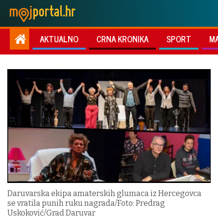
AKTUALNO
CRNA KRONIKA
SPORT
M
Daruvarska ekipa amaterskih glumaca iz Hercegovca
se vratila punih ruku nagrada/Foto: Predrag
Uskoković/Grad Daruvar