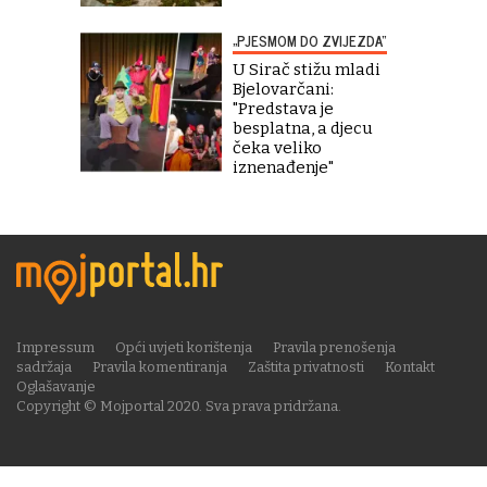
„PJESMOM DO ZVIJEZDA“
U Sirač stižu mladi
Bjelovarčani:
"Predstava je
besplatna, a djecu
čeka veliko
iznenađenje"
Impressum
Opći uvjeti korištenja
Pravila prenošenja
sadržaja
Pravila komentiranja
Zaštita privatnosti
Kontakt
Oglašavanje
Copyright © Mojportal 2020. Sva prava pridržana.