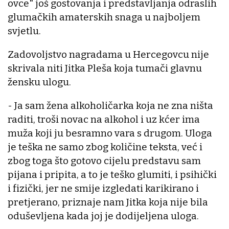
ovce" još gostovanja i predstavljanja odraslih
glumačkih amaterskih snaga u najboljem
svjetlu.
Zadovoljstvo nagradama u Hercegovcu nije
skrivala niti Jitka Pleša koja tumači glavnu
žensku ulogu.
- Ja sam žena alkoholičarka koja ne zna ništa
raditi, troši novac na alkohol i uz kćer ima
muža koji ju besramno vara s drugom. Uloga
je teška ne samo zbog količine teksta, već i
zbog toga što gotovo cijelu predstavu sam
pijana i pripita, a to je teško glumiti, i psihički
i fizički, jer ne smije izgledati karikirano i
pretjerano, priznaje nam Jitka koja nije bila
oduševljena kada joj je dodijeljena uloga.