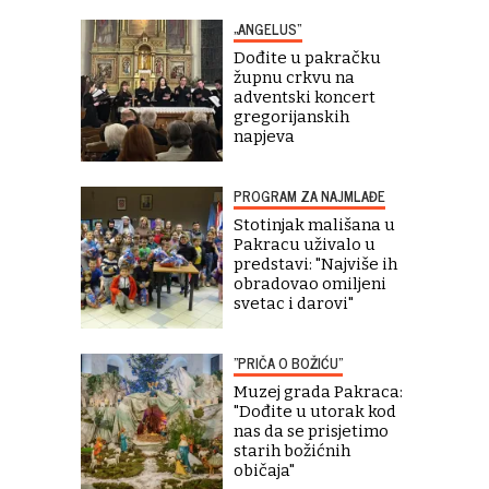
„ANGELUS“
Dođite u pakračku
župnu crkvu na
adventski koncert
gregorijanskih
napjeva
PROGRAM ZA NAJMLAĐE
Stotinjak mališana u
Pakracu uživalo u
predstavi: "Najviše ih
obradovao omiljeni
svetac i darovi"
"PRIČA O BOŽIĆU"
Muzej grada Pakraca:
"Dođite u utorak kod
nas da se prisjetimo
starih božićnih
običaja"