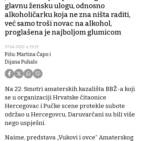
glavnu žensku ulogu, odnosno
alkoholičarku koja ne zna ništa raditi,
već samo troši novac na alkohol,
proglašena je najboljom glumicom
17.04.2023. u 19:15
Pišu: Martina Čapo i
Dijana Puhalo
Na 22. Smotri amaterskih kazališta BBŽ-a koji
se u organizaciji Hrvatske čitaonice
Hercegovac i Pučke scene protekle subote
održao u Hercegovcu, Daruvarčani su bili više
nego uspješni.
Naime, predstava „Vukovi i ovce“ Amaterskog