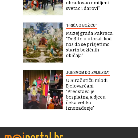
obradovao omiljeni
svetac i darovi"
"PRIČA O BOŽIĆU"
Muzej grada Pakraca:
"Dođite u utorak kod
nas da se prisjetimo
starih božićnih
običaja"
„PJESMOM DO ZVIJEZDA“
U Sirač stižu mladi
Bjelovarčani:
"Predstava je
besplatna, a djecu
čeka veliko
iznenađenje"