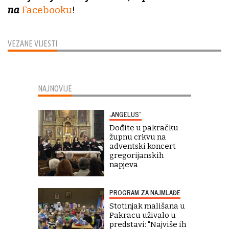
na
Facebooku
!
VEZANE VIJESTI
NAJNOVIJE
„ANGELUS“
Dođite u pakračku
župnu crkvu na
adventski koncert
gregorijanskih
napjeva
PROGRAM ZA NAJMLAĐE
Stotinjak mališana u
Pakracu uživalo u
predstavi: "Najviše ih