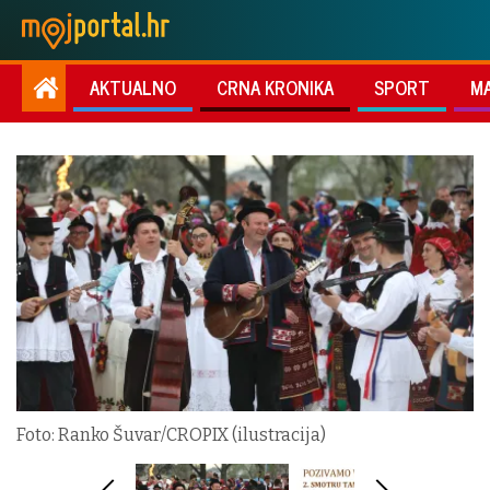
AKTUALNO
CRNA KRONIKA
SPORT
M
Foto: Ranko Šuvar/CROPIX (ilustracija)