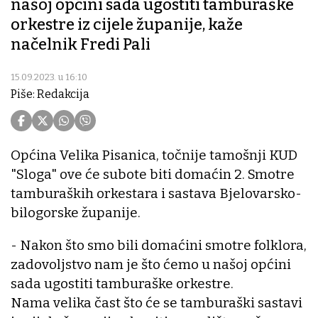
našoj općini sada ugostiti tamburaške
orkestre iz cijele županije, kaže
načelnik Fredi Pali
15.09.2023. u 16:10
Piše: Redakcija
Općina Velika Pisanica, točnije tamošnji KUD
"Sloga" ove će subote biti domaćin 2. Smotre
tamburaških orkestara i sastava Bjelovarsko-
bilogorske županije.
- Nakon što smo bili domaćini smotre folklora,
zadovoljstvo nam je što ćemo u našoj općini
sada ugostiti tamburaške orkestre.
Nama velika čast što će se tamburaški sastavi