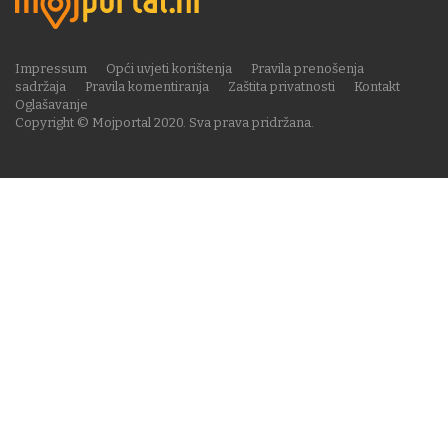
Impressum
Opći uvjeti korištenja
Pravila prenošenja
sadržaja
Pravila komentiranja
Zaštita privatnosti
Kontakt
Oglašavanje
Copyright © Mojportal 2020. Sva prava pridržana.