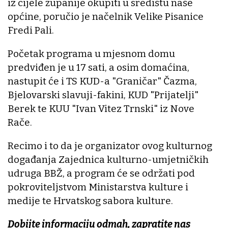
iz cijele županije okupiti u središtu naše
općine, poručio je načelnik Velike Pisanice
Fredi Pali.
Početak programa u mjesnom domu
predviđen je u 17 sati, a osim domaćina,
nastupit će i TS KUD-a "Graničar" Čazma,
Bjelovarski slavuji-fakini, KUD "Prijatelji"
Berek te KUU "Ivan Vitez Trnski" iz Nove
Rače.
Recimo i to da je organizator ovog kulturnog
događanja Zajednica kulturno-umjetničkih
udruga BBŽ, a program će se održati pod
pokroviteljstvom Ministarstva kulture i
medije te Hrvatskog sabora kulture.
Dobijte informaciju odmah, zapratite nas