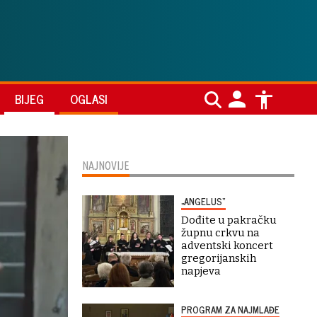
BIJEG
OGLASI
NAJNOVIJE
„ANGELUS“
Dođite u pakračku
župnu crkvu na
adventski koncert
gregorijanskih
napjeva
PROGRAM ZA NAJMLAĐE