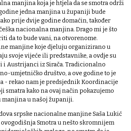
na manjina koja je htjela da se smotra održi
 godine jedna manjina u županiji bude
ako prije dvije godine domaćin, također
 češka nacionalna manjina. Drago mi je što
iti da to bude vani, na otvorenome.
lne manjine koje djeluju organizirano u
ju svoje vijeće ili predstavnike, a ovdje su
i i Austrijanci iz Sirača. Tradicionalno
no-umjetničko društvo, a ove godine to je
na - rekao nam je predsjednik Koordinacije
oji smatra kako na ovaj način pokazujemo
u manjina u našoj županiji.
dova srpske nacionalne manjine Saša Lukić
je ovogodišnja Smotra u nešto skromnijem