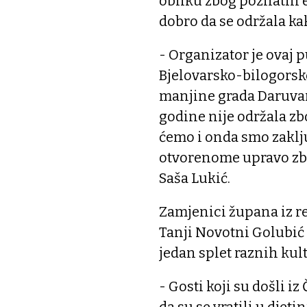
obliku zbog poznatih 
dobro da se održala kak
- Organizator je ovaj 
Bjelovarsko-bilogorsk
manjine grada Daruvar
godine nije održala zb
ćemo i onda smo zaključ
otvorenome upravo zbo
Saša Lukić.
Zamjenici župana iz r
Tanji Novotni Golubić 
jedan splet raznih kultu
- Gosti koji su došli i
da su se vratili u djeti