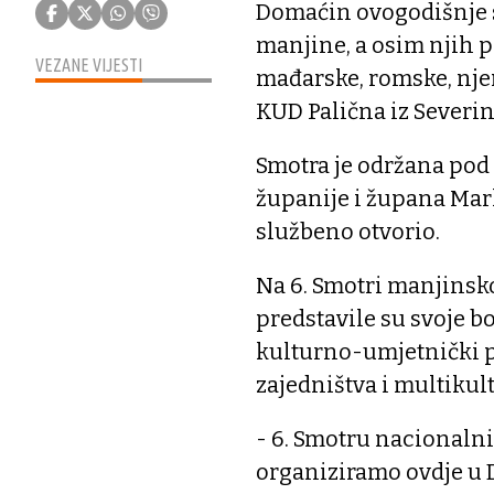
Domaćin ovogodišnje s
manjine, a osim njih pr
VEZANE VIJESTI
mađarske, romske, nje
KUD Palična iz Severin
Smotra je održana pod
županije i župana Mark
službeno otvorio.
Na 6. Smotri manjinsk
predstavile su svoje 
kulturno-umjetnički p
zajedništva i multikult
- 6. Smotru nacionaln
organiziramo ovdje u 