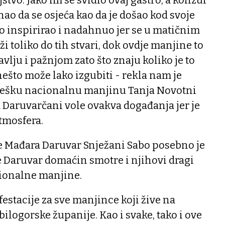
nao da se osjeća kao da je došao kod svoje
ko inspirirao i nadahnuo jer se u matičnim
 toliko do tih stvari, dok ovdje manjine to
vlju i pažnjom zato što znaju koliko je to
nešto može lako izgubiti - rekla nam je
češku nacionalnu manjinu Tanja Novotni
 Daruvarčani vole ovakva događanja jer je
tmosfera.
e Mađara Daruvar Snježani Sabo posebno je
e Daruvar domaćin smotre i njihovi dragi
acionalne manjine.
estacije za sve manjince koji žive na
ilogorske županije. Kao i svake, tako i ove