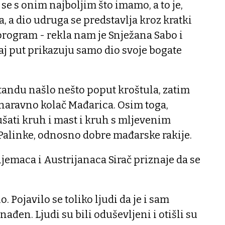
se s onim najboljim što imamo, a to je,
 a dio udruga se predstavlja kroz kratki
rogram - rekla nam je Snježana Sabo i
j put prikazuju samo dio svoje bogate
tandu našlo nešto poput kroštula, zatim
naravno kolač Mađarica. Osim toga,
kušati kruh i mast i kruh s mljevenim
e Palinke, odnosno dobre mađarske rakije.
emaca i Austrijanaca Sirač priznaje da se
o. Pojavilo se toliko ljudi da je i sam
ađen. Ljudi su bili oduševljeni i otišli su