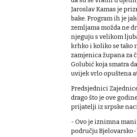
Jaroslav Kamas je priz
bake. Program ih je ja
zemljama možda ne drži
njeguju s velikom ljuba
krhko i koliko se tako 
zamjenica župana za 
Golubić koja smatra da
uvijek vrlo opuštena a
Predsjednici Zajednic
drago što je ove godin
prijatelji iz srpske n
- Ovo je iznimna manif
području Bjelovarsko-b