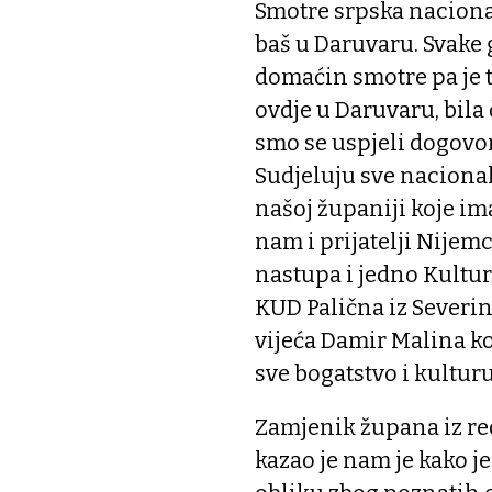
Smotre srpska nacional
baš u Daruvaru. Svake
domaćin smotre pa je t
ovdje u Daruvaru, bila
smo se uspjeli dogovor
Sudjeluju sve naciona
našoj županiji koje ima
nam i prijatelji Nijemc
nastupa i jedno Kultur
KUD Palična iz Severi
vijeća Damir Malina k
sve bogatstvo i kultur
Zamjenik župana iz re
kazao je nam je kako 