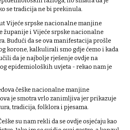
epidemioloških razloga, no smatra da je
o se tradicija ne bi prekinula.
put Vijeće srpske nacionalne manjine
e županije i Vijeće srpske nacionalne
a. Budući da se ova manifestacija prošle
og korone, kalkulirali smo gdje ćemo i kada
ili da je najbolje rješenje ovdje na
g epidemioloških uvjeta - rekao nam je
edova češke nacionalne manjine
ova je smotra vrlo zanimljiva jer prikazuje
ra, tradicija, folklora i pjesama.
z Češke su nam rekli da se ovdje osjećaju kao
njstvo. Jako im se svidio ovaj gastro, a konzul