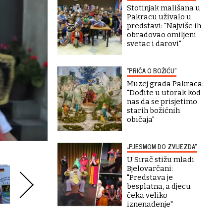
Stotinjak mališana u
Pakracu uživalo u
predstavi: "Najviše ih
obradovao omiljeni
svetac i darovi"
"PRIČA O BOŽIĆU"
Muzej grada Pakraca:
"Dođite u utorak kod
nas da se prisjetimo
starih božićnih
običaja"
„PJESMOM DO ZVIJEZDA“
U Sirač stižu mladi
Bjelovarčani:
"Predstava je
besplatna, a djecu
čeka veliko
iznenađenje"