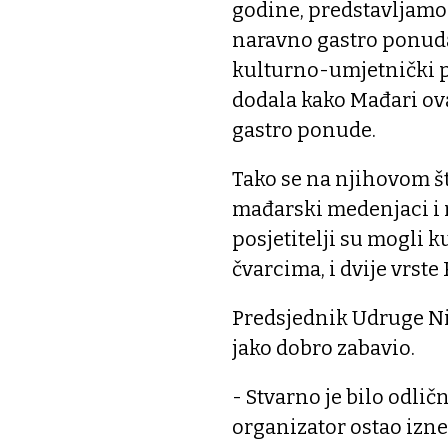
godine, predstavljamo 
naravno gastro ponuda,
kulturno-umjetnički p
dodala kako Mađari ova
gastro ponude.
Tako se na njihovom š
mađarski medenjaci i 
posjetitelji su mogli 
čvarcima, i dvije vrst
Predsjednik Udruge Nij
jako dobro zabavio.
- Stvarno je bilo odličn
organizator ostao iznen