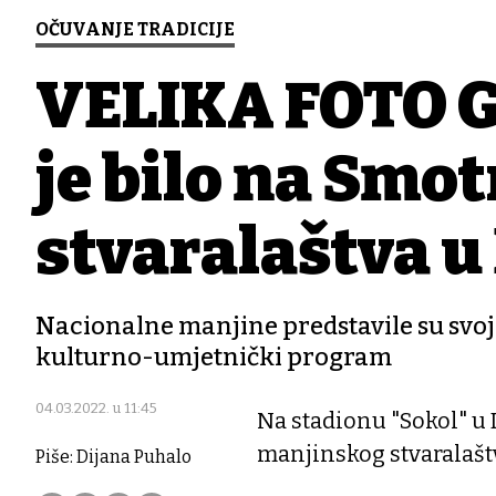
OČUVANJE TRADICIJE
VELIKA FOTO G
je bilo na Smo
stvaralaštva 
Nacionalne manjine predstavile su svo
kulturno-umjetnički program
04.03.2022. u 11:45
Na stadionu "Sokol" u 
manjinskog stvaralašt
Piše:
Dijana Puhalo