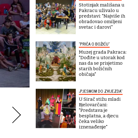
Stotinjak mališana u
Pakracu uživalo u
predstavi: "Najviše ih
obradovao omiljeni
svetac i darovi"
"PRIČA O BOŽIĆU"
Muzej grada Pakraca:
"Dođite u utorak kod
nas da se prisjetimo
starih božićnih
običaja"
„PJESMOM DO ZVIJEZDA“
U Sirač stižu mladi
Bjelovarčani:
"Predstava je
besplatna, a djecu
čeka veliko
iznenađenje"