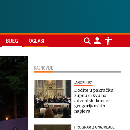
BIJEG
OGLASI
NAJNOVIJE
„ANGELUS“
Dođite u pakračku
župnu crkvu na
adventski koncert
gregorijanskih
napjeva
PROGRAM ZA NAJMLAĐE