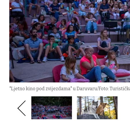
"Ljetno kino pod zvijezdama" u Daruvaru/Foto: Turistič