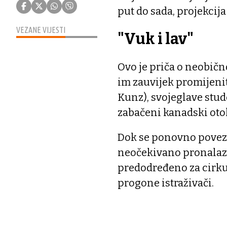
put do sada, projekcija
VEZANE VIJESTI
"Vuk i lav"
Ovo je priča o neobično
im zauvijek promijenit
Kunz), svojeglave stud
zabačeni kanadski otok
Dok se ponovno povezu
neočekivano pronalazi
predodređeno za cirku
progone istraživači.