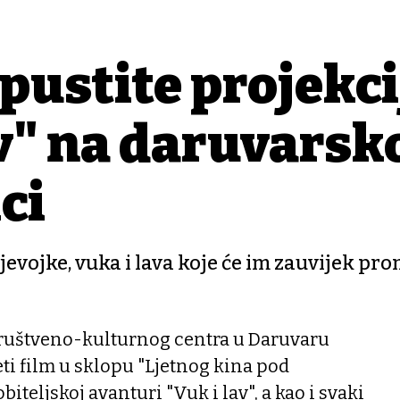
pustite projekci
av" na daruvarsk
ci
jevojke, vuka i lava koje će im zauvijek pro
Društveno-kulturnog centra u Daruvaru
eti film u sklopu "Ljetnog kina pod
obiteljskoj avanturi "Vuk i lav", a kao i svaki