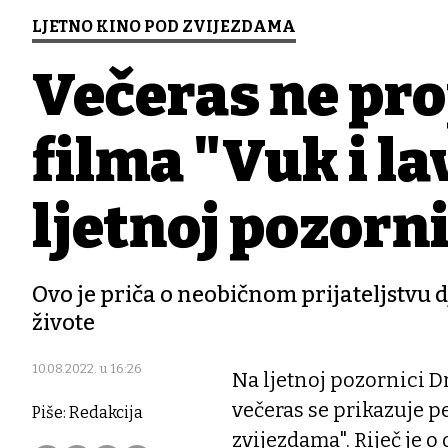
LJETNO KINO POD ZVIJEZDAMA
Večeras ne pro
filma "Vuk i l
ljetnoj pozorni
Ovo je priča o neobičnom prijateljstvu d
živote
10.08.2022. u 16:26
Na ljetnoj pozornici 
večeras se prikazuje p
Piše: Redakcija
zvijezdama". Riječ je o 