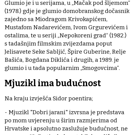
Glumio je i u serijama, u „Mačak pod šljemom“
(1978.) gdje je glumio domobranskog dočasnik
zajedno sa Miodragom Krivokapićem,
Mustafom Nadarevićem, Ivom Grgurevićem i
ostalima, te u seriji „Nepokoreni grad“ (1982.)
s tadašnjim filmskim zvijezdama poput
Jelisavete Seke Sabljić, Špire Guberine, Relje
Bašića, Bogdana Diklića i drugih, a 1989. je
glumio i u tada popularnim „Smogovcima“.
Mjuzikl ima budućnost
Na kraju izvješća Sidor poentira;
- Mjuzikl "Dobri jarani" izvrsna je predstava
po mom uvjerenju u širim razmjerima od
Hrvatske i apsolutno zaslužuje budućnost, ne