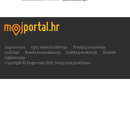
Impressum
Opći uvjeti korištenja
Pravila prenošenja
sadržaja
Pravila komentiranja
Zaštita privatnosti
Kontakt
Oglašavanje
Copyright © Mojportal 2020. Sva prava pridržana.