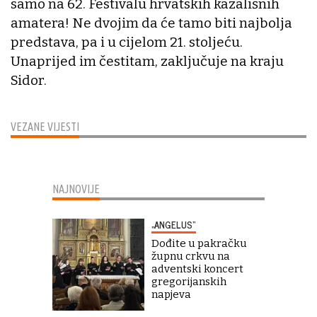
samo na 62. Festivalu hrvatskih kazališnih
amatera! Ne dvojim da će tamo biti najbolja
predstava, pa i u cijelom 21. stoljeću.
Unaprijed im čestitam, zaključuje na kraju
Sidor.
VEZANE VIJESTI
NAJNOVIJE
„ANGELUS“
Dođite u pakračku
župnu crkvu na
adventski koncert
gregorijanskih
napjeva