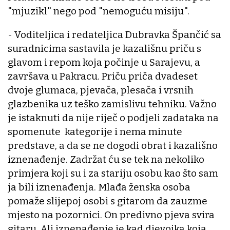
"mjuzikl" nego pod "nemoguću misiju".
- Voditeljica i redateljica Dubravka Špančić sa
suradnicima sastavila je kazališnu priču s
glavom i repom koja počinje u Sarajevu, a
završava u Pakracu. Priču priča dvadeset
dvoje glumaca, pjevača, plesača i vrsnih
glazbenika uz teško zamislivu tehniku. Važno
je istaknuti da nije riječ o podjeli zadataka na
spomenute kategorije i nema minute
predstave, a da se ne dogodi obrat i kazališno
iznenađenje. Zadržat ću se tek na nekoliko
primjera koji su i za stariju osobu kao što sam
ja bili iznenađenja. Mlađa ženska osoba
pomaže slijepoj osobi s gitarom da zauzme
mjesto na pozornici. On predivno pjeva svira
gitaru. Ali iznenađenje je kad djevojka koja