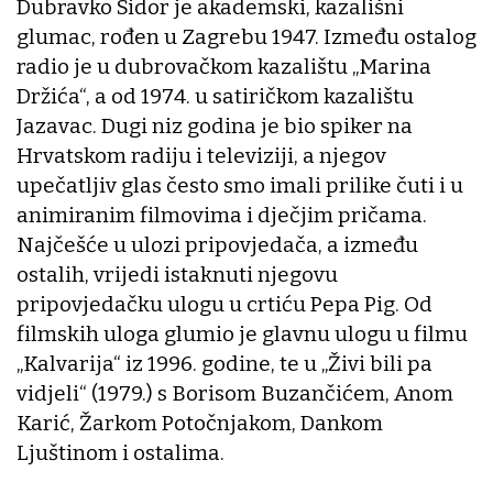
Dubravko Sidor je akademski, kazališni
glumac, rođen u Zagrebu 1947. Između ostalog
radio je u dubrovačkom kazalištu „Marina
Držića“, a od 1974. u satiričkom kazalištu
Jazavac. Dugi niz godina je bio spiker na
Hrvatskom radiju i televiziji, a njegov
upečatljiv glas često smo imali prilike čuti i u
animiranim filmovima i dječjim pričama.
Najčešće u ulozi pripovjedača, a između
ostalih, vrijedi istaknuti njegovu
pripovjedačku ulogu u crtiću Pepa Pig. Od
filmskih uloga glumio je glavnu ulogu u filmu
„Kalvarija“ iz 1996. godine, te u „Živi bili pa
vidjeli“ (1979.) s Borisom Buzančićem, Anom
Karić, Žarkom Potočnjakom, Dankom
Ljuštinom i ostalima.