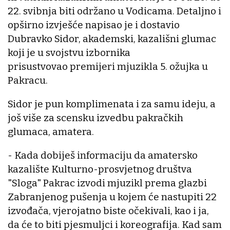
22. svibnja biti održano u Vodicama. Detaljno i
opširno izvješće napisao je i dostavio
Dubravko Sidor, akademski, kazališni glumac
koji je u svojstvu izbornika
prisustvovao premijeri mjuzikla 5. ožujka u
Pakracu.
Sidor je pun komplimenata i za samu ideju, a
još više za scensku izvedbu pakračkih
glumaca, amatera.
- Kada dobiješ informaciju da amatersko
kazalište Kulturno-prosvjetnog društva
"Sloga" Pakrac izvodi mjuzikl prema glazbi
Zabranjenog pušenja u kojem će nastupiti 22
izvođača, vjerojatno biste očekivali, kao i ja,
da će to biti pjesmuljci i koreografija. Kad sam