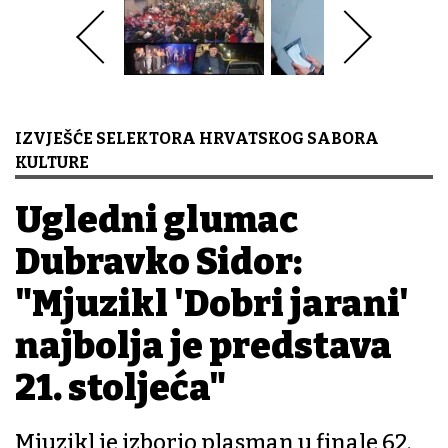
IZVJEŠĆE SELEKTORA HRVATSKOG SABORA
KULTURE
Ugledni glumac
Dubravko Sidor:
"Mjuzikl 'Dobri jarani'
najbolja je predstava
21. stoljeća"
Mjuzikl je izborio plasman u finale 62.