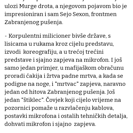
ulozi Murge drota, a njegovom pojavom bio je
impresioniran i sam Sejo Sexon, frontmen
Zabranjenog pušenja.
- Korpulentni milicioner bivše države, s
lisicama u rukama kroz cijelu predstavu,
izvodi koreografiju, a u trećoj trećini
predstave i sjajno zapjeva na mikrofon. I još
samo jedan primjer, u mafijaškom obračunu
proradi ćakija i žrtva padne mrtva, a kada se
podigne na noge, i "mrtvac" zapjeva, naravno
jedan od hitova Zabranjenog pušenja. Još
jedan "štiklec". Čovjek koji cijelo vrijeme na
pozornici pomaže u razvlačenju kablova,
postavki mikrofona i ostalih tehničkih detalja,
dohvati mikrofon i sjajno zapjeva.