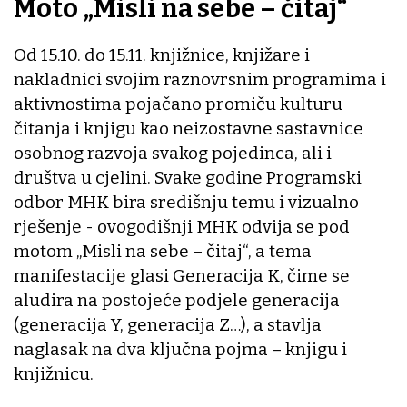
Moto „Misli na sebe – čitaj“
Od 15.10. do 15.11. knjižnice, knjižare i
nakladnici svojim raznovrsnim programima i
aktivnostima pojačano promiču kulturu
čitanja i knjigu kao neizostavne sastavnice
osobnog razvoja svakog pojedinca, ali i
društva u cjelini. Svake godine Programski
odbor MHK bira središnju temu i vizualno
rješenje - ovogodišnji MHK odvija se pod
motom „Misli na sebe – čitaj“, a tema
manifestacije glasi Generacija K, čime se
aludira na postojeće podjele generacija
(generacija Y, generacija Z…), a stavlja
naglasak na dva ključna pojma – knjigu i
knjižnicu.