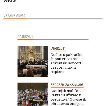
teksta.
VEZANE VIJESTI
NAJNOVIJE
„ANGELUS“
Dođite u pakračku
župnu crkvu na
adventski koncert
gregorijanskih
napjeva
PROGRAM ZA NAJMLAĐE
Stotinjak mališana u
Pakracu uživalo u
predstavi: "Najviše ih
obradovao omiljeni