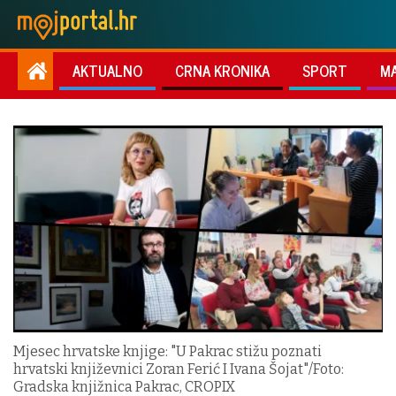
AKTUALNO
CRNA KRONIKA
SPORT
M
Mjesec hrvatske knjige: "U Pakrac stižu poznati
hrvatski književnici Zoran Ferić I Ivana Šojat"/Foto:
Gradska knjižnica Pakrac, CROPIX