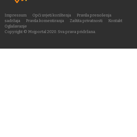
Impressum
Opći uvjeti korištenja
Pravila prenošenja
sadržaja
Pravila komentiranja
Zaštita privatnosti
Kontakt
Oglašavanje
Copyright © Mojportal 2020. Sva prava pridržana.