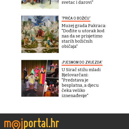
svetac i darovi"
"PRIČA O BOŽIĆU"
Muzej grada Pakraca:
"Dođite u utorak kod
nas da se prisjetimo
starih božićnih
običaja"
„PJESMOM DO ZVIJEZDA“
U Sirač stižu mladi
Bjelovarčani:
"Predstava je
besplatna, a djecu
čeka veliko
iznenađenje"