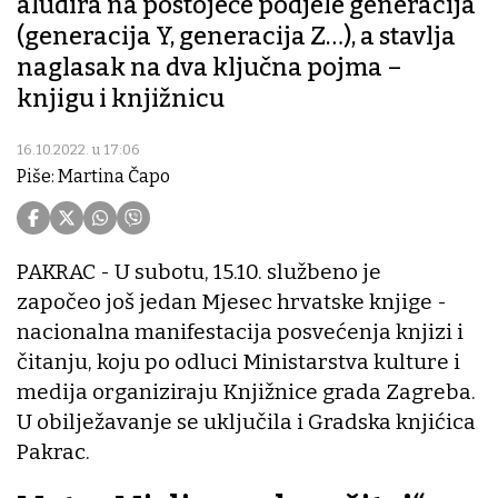
aludira na postojeće podjele generacija
(generacija Y, generacija Z…), a stavlja
naglasak na dva ključna pojma –
knjigu i knjižnicu
16.10.2022. u 17:06
Piše: Martina Čapo
PAKRAC - U subotu, 15.10. službeno je
započeo još jedan Mjesec hrvatske knjige -
nacionalna manifestacija posvećenja knjizi i
čitanju, koju po odluci Ministarstva kulture i
medija organiziraju Knjižnice grada Zagreba.
U obilježavanje se uključila i Gradska knjićica
Pakrac.