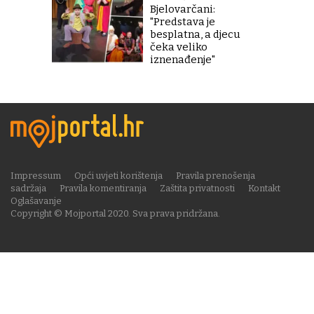
Bjelovarčani:
"Predstava je
besplatna, a djecu
čeka veliko
iznenađenje"
Impressum
Opći uvjeti korištenja
Pravila prenošenja
sadržaja
Pravila komentiranja
Zaštita privatnosti
Kontakt
Oglašavanje
Copyright © Mojportal 2020. Sva prava pridržana.