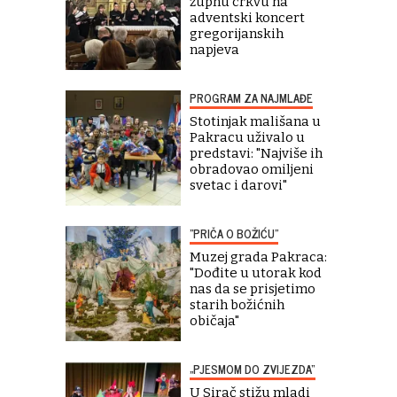
župnu crkvu na
adventski koncert
gregorijanskih
napjeva
PROGRAM ZA NAJMLAĐE
Stotinjak mališana u
Pakracu uživalo u
predstavi: "Najviše ih
obradovao omiljeni
svetac i darovi"
"PRIČA O BOŽIĆU"
Muzej grada Pakraca:
"Dođite u utorak kod
nas da se prisjetimo
starih božićnih
običaja"
„PJESMOM DO ZVIJEZDA“
U Sirač stižu mladi