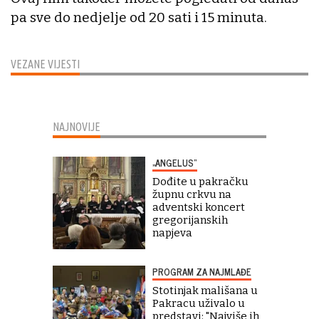
pa sve do nedjelje od 20 sati i 15 minuta.
VEZANE VIJESTI
NAJNOVIJE
„ANGELUS“
Dođite u pakračku
župnu crkvu na
adventski koncert
gregorijanskih
napjeva
PROGRAM ZA NAJMLAĐE
Stotinjak mališana u
Pakracu uživalo u
predstavi: "Najviše ih