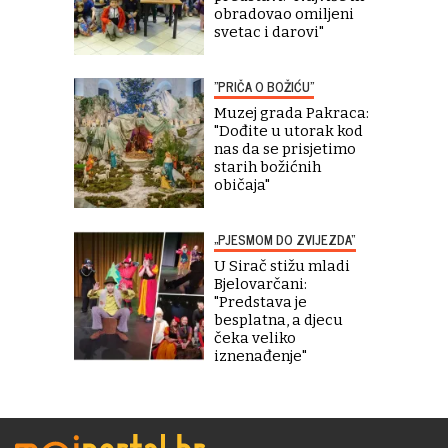
obradovao omiljeni
svetac i darovi"
"PRIČA O BOŽIĆU"
Muzej grada Pakraca:
"Dođite u utorak kod
nas da se prisjetimo
starih božićnih
običaja"
„PJESMOM DO ZVIJEZDA“
U Sirač stižu mladi
Bjelovarčani:
"Predstava je
besplatna, a djecu
čeka veliko
iznenađenje"