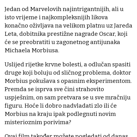
Jedan od Marvelovih najintrigantnijih, ali u
isto vrijeme i najkompleksnijih likova
konačno oživljava na velikom platnu uz Jareda
Leta, dobitnika prestižne nagrade Oscar, koji
će se preobratiti u zagonetnog antijunaka
Michaela Morbiusa.
Uslijed rijetke krvne bolesti, a odlučan spasiti
druge koji boluju od sličnog problema, doktor
Morbius pokušava s opasnim eksperimentom.
Premda se isprva sve čini strahovito
uspješnim, on sam pretvara se u sve mračniju
figuru. Hoće li dobro nadvladati zlo ili će
Morbius na kraju ipak podlegnuti novim
misterioznim porivima?
Ovaj film također možete pogledati od danas