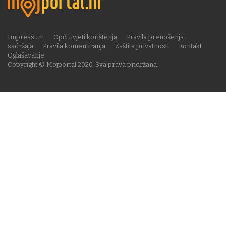
Impressum
Opći uvjeti korištenja
Pravila prenošenja
sadržaja
Pravila komentiranja
Zaštita privatnosti
Kontakt
Oglašavanje
Copyright © Mojportal 2020. Sva prava pridržana.