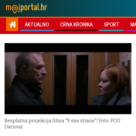
AKTUALNO
CRNA KRONIKA
SPORT
M
Besplatna projekcija filma "S one strane"/ Foto: POU
Daruvar