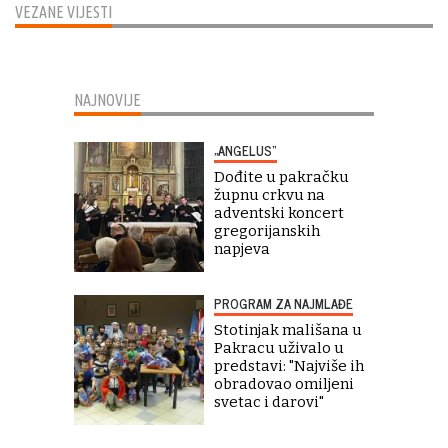
VEZANE VIJESTI
NAJNOVIJE
„ANGELUS“
Dođite u pakračku
župnu crkvu na
adventski koncert
gregorijanskih
napjeva
PROGRAM ZA NAJMLAĐE
Stotinjak mališana u
Pakracu uživalo u
predstavi: "Najviše ih
obradovao omiljeni
svetac i darovi"