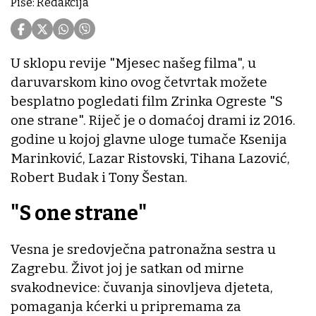
Piše: Redakcija
U sklopu revije "Mjesec našeg filma", u
daruvarskom kino ovog četvrtak možete
besplatno pogledati film Zrinka Ogreste "S
one strane". Riječ je o domaćoj drami iz 2016.
godine u kojoj glavne uloge tumače Ksenija
Marinković, Lazar Ristovski, Tihana Lazović,
Robert Budak i Tony Šestan.
"S one strane"
Vesna je sredovječna patronažna sestra u
Zagrebu. Život joj je satkan od mirne
svakodnevice: čuvanja sinovljeva djeteta,
pomaganja kćerki u pripremama za