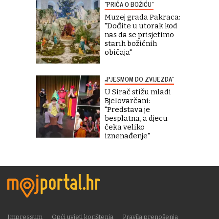
"PRIČA O BOŽIĆU"
Muzej grada Pakraca:
"Dođite u utorak kod
nas da se prisjetimo
starih božićnih
običaja"
„PJESMOM DO ZVIJEZDA“
U Sirač stižu mladi
Bjelovarčani:
"Predstava je
besplatna, a djecu
čeka veliko
iznenađenje"
Impressum
Opći uvjeti korištenja
Pravila prenošenja