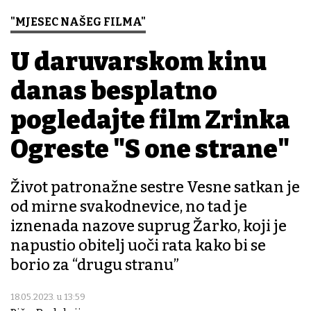
"MJESEC NAŠEG FILMA"
U daruvarskom kinu
danas besplatno
pogledajte film Zrinka
Ogreste "S one strane"
Život patronažne sestre Vesne satkan je
od mirne svakodnevice, no tad je
iznenada nazove suprug Žarko, koji je
napustio obitelj uoči rata kako bi se
borio za “drugu stranu”
18.05.2023. u 13:59