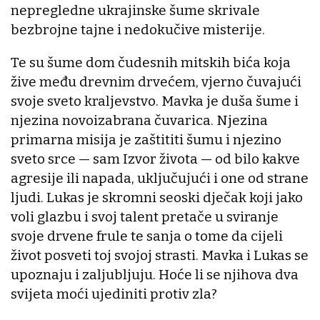
nepregledne ukrajinske šume skrivale
bezbrojne tajne i nedokučive misterije.
Te su šume dom čudesnih mitskih bića koja
žive među drevnim drvećem, vjerno čuvajući
svoje sveto kraljevstvo. Mavka je duša šume i
njezina novoizabrana čuvarica. Njezina
primarna misija je zaštititi šumu i njezino
sveto srce — sam Izvor života — od bilo kakve
agresije ili napada, uključujući i one od strane
ljudi. Lukas je skromni seoski dječak koji jako
voli glazbu i svoj talent pretače u sviranje
svoje drvene frule te sanja o tome da cijeli
život posveti toj svojoj strasti. Mavka i Lukas se
upoznaju i zaljubljuju. Hoće li se njihova dva
svijeta moći ujediniti protiv zla?