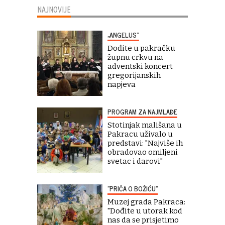
NAJNOVIJE
„ANGELUS“
Dođite u pakračku
župnu crkvu na
adventski koncert
gregorijanskih
napjeva
PROGRAM ZA NAJMLAĐE
Stotinjak mališana u
Pakracu uživalo u
predstavi: "Najviše ih
obradovao omiljeni
svetac i darovi"
"PRIČA O BOŽIĆU"
Muzej grada Pakraca:
"Dođite u utorak kod
nas da se prisjetimo