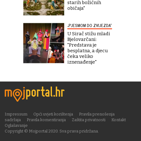
starih božićnih
običaja"
„PJESMOM DO ZVIJEZDA“
U Sirač stižu mladi
Bjelovarčani:
"Predstava je
besplatna, a djecu
čeka veliko
iznenađenje"
Impressum
Opći uvjeti korištenja
Pravila prenošenja
sadržaja
Pravila komentiranja
Zaštita privatnosti
Kontakt
Oglašavanje
Copyright © Mojportal 2020. Sva prava pridržana.