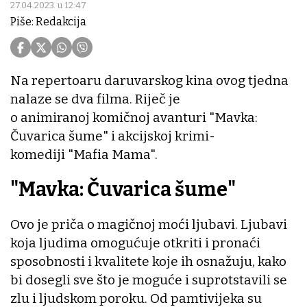
27.04.2023. u 12:47
Piše: Redakcija
Na repertoaru daruvarskog kina ovog tjedna
nalaze se dva filma. Riječ je
o animiranoj komičnoj avanturi "Mavka:
Čuvarica šume" i akcijskoj krimi-
komediji "Mafia Mama".
"Mavka: Čuvarica šume"
Ovo je priča o magičnoj moći ljubavi. Ljubavi
koja ljudima omogućuje otkriti i pronaći
sposobnosti i kvalitete koje ih osnažuju, kako
bi dosegli sve što je moguće i suprotstavili se
zlu i ljudskom poroku. Od pamtivijeka su