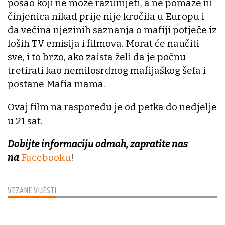
posao koji ne može razumjeti, a ne pomaže ni
činjenica nikad prije nije kročila u Europu i
da većina njezinih saznanja o mafiji potječe iz
loših TV emisija i filmova. Morat će naučiti
sve, i to brzo, ako zaista želi da je počnu
tretirati kao nemilosrdnog mafijaškog šefa i
postane Mafia mama.
Ovaj film na rasporedu je od petka do nedjelje
u 21 sat.
Dobijte informaciju odmah, zapratite nas
na
Facebooku
!
VEZANE VIJESTI