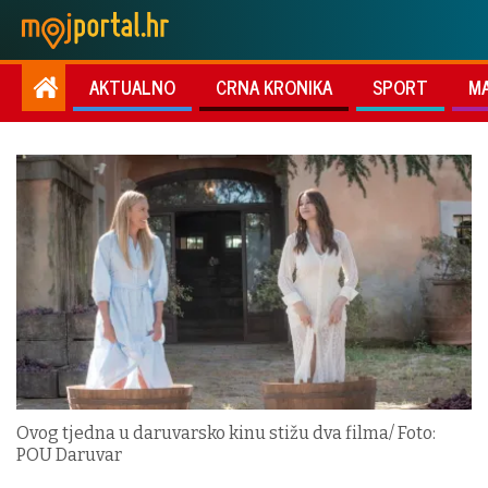
AKTUALNO
CRNA KRONIKA
SPORT
M
Ovog tjedna u daruvarsko kinu stižu dva filma/ Foto:
POU Daruvar