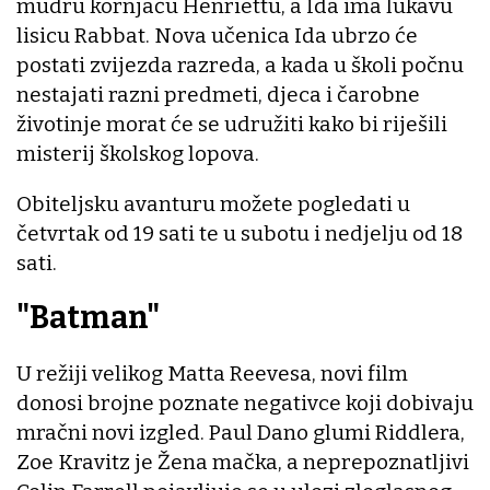
mudru kornjaču Henriettu, a Ida ima lukavu
lisicu Rabbat. Nova učenica Ida ubrzo će
postati zvijezda razreda, a kada u školi počnu
nestajati razni predmeti, djeca i čarobne
životinje morat će se udružiti kako bi riješili
misterij školskog lopova.
Obiteljsku avanturu možete pogledati u
četvrtak od 19 sati te u subotu i nedjelju od 18
sati.
"Batman"
U režiji velikog Matta Reevesa, novi film
donosi brojne poznate negativce koji dobivaju
mračni novi izgled. Paul Dano glumi Riddlera,
Zoe Kravitz je Žena mačka, a neprepoznatljivi