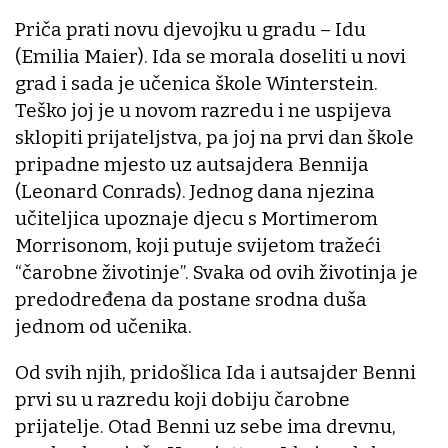
Priča prati novu djevojku u gradu – Idu
(Emilia Maier). Ida se morala doseliti u novi
grad i sada je učenica škole Winterstein.
Teško joj je u novom razredu i ne uspijeva
sklopiti prijateljstva, pa joj na prvi dan škole
pripadne mjesto uz autsajdera Bennija
(Leonard Conrads). Jednog dana njezina
učiteljica upoznaje djecu s Mortimerom
Morrisonom, koji putuje svijetom tražeći
“čarobne životinje”. Svaka od ovih životinja je
predodređena da postane srodna duša
jednom od učenika.
Od svih njih, pridošlica Ida i autsajder Benni
prvi su u razredu koji dobiju čarobne
prijatelje. Otad Benni uz sebe ima drevnu,