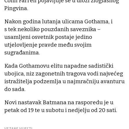
Colin Farrell pojavljuje se u ulozi zloglasnog
Pingvina.
Nakon godina lutanja ulicama Gothama, i
s tek nekoliko pouzdanih saveznika –
usamljeni osvetnik postaje jedino
utjelovljenje pravde među svojim
sugrađanima.
Kada Gothamovu elitu napadne sadistički
ubojica, niz zagonetnih tragova vodi najvećeg
istražitelja podzemlja u najmračniju avanturu
do sada.
Novi nastavak Batmana na rasporedu je u
petak od 19 te u subotu i nedjelju od 20 sati.
VEZANE VIJESTI