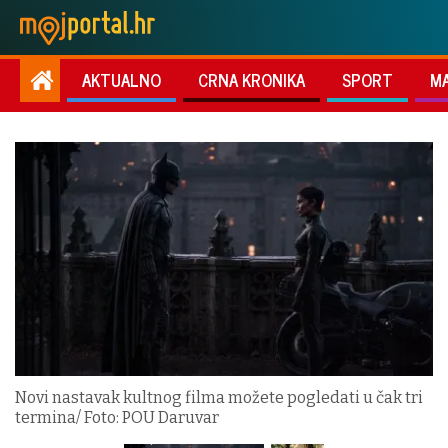
AKTUALNO
CRNA KRONIKA
SPORT
M
Novi nastavak kultnog filma možete pogledati u čak tri
termina/ Foto: POU Daruvar