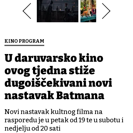
KINO PROGRAM
U daruvarsko kino
ovog tjedna stiže
dugoiščekivani novi
nastavak Batmana
Novi nastavak kultnog filma na
rasporedu je u petak od 19 te u subotu i
nedjelju od 20 sati