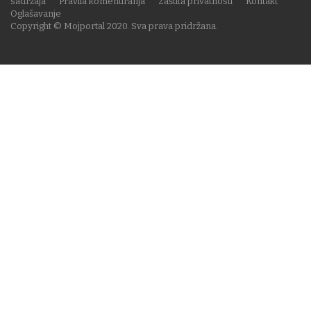
sadržaja
Pravila komentiranja
Zaštita privatnosti
Kontakt
Oglašavanje
Copyright © Mojportal 2020. Sva prava pridržana.