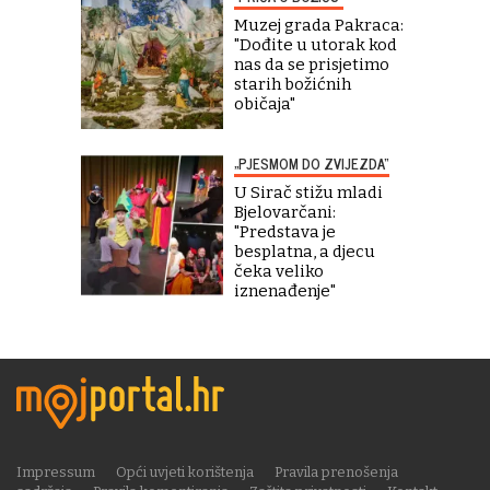
Muzej grada Pakraca:
"Dođite u utorak kod
nas da se prisjetimo
starih božićnih
običaja"
„PJESMOM DO ZVIJEZDA“
U Sirač stižu mladi
Bjelovarčani:
"Predstava je
besplatna, a djecu
čeka veliko
iznenađenje"
Impressum
Opći uvjeti korištenja
Pravila prenošenja