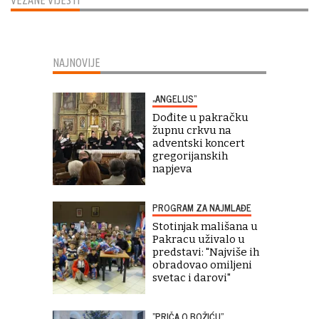
NAJNOVIJE
„ANGELUS“
Dođite u pakračku
župnu crkvu na
adventski koncert
gregorijanskih
napjeva
PROGRAM ZA NAJMLAĐE
Stotinjak mališana u
Pakracu uživalo u
predstavi: "Najviše ih
obradovao omiljeni
svetac i darovi"
"PRIČA O BOŽIĆU"