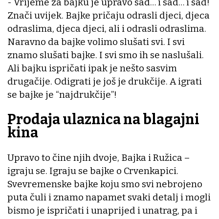
- Vrijeme za bajku je upravo sad… i sad… i sad!
Znači uvijek. Bajke pričaju odrasli djeci, djeca
odraslima, djeca djeci, ali i odrasli odraslima.
Naravno da bajke volimo slušati svi. I svi
znamo slušati bajke. I svi smo ih se naslušali.
Ali bajku ispričati ipak je nešto sasvim
drugačije. Odigrati je još je drukčije. A igrati
se bajke je “najdrukčije”!
Prodaja ulaznica na blagajni
kina
Upravo to čine njih dvoje, Bajka i Ružica –
igraju se. Igraju se bajke o Crvenkapici.
Svevremenske bajke koju smo svi nebrojeno
puta čuli i znamo napamet svaki detalj i mogli
bismo je ispričati i unaprijed i unatrag, pa i