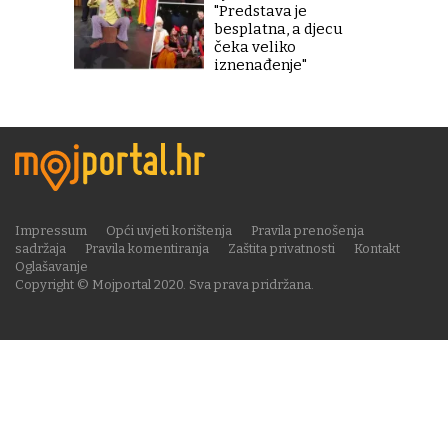
"Predstava je
besplatna, a djecu
čeka veliko
iznenađenje"
Impressum
Opći uvjeti korištenja
Pravila prenošenja
sadržaja
Pravila komentiranja
Zaštita privatnosti
Kontakt
Oglašavanje
Copyright © Mojportal 2020. Sva prava pridržana.