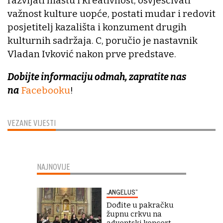
razvijati maštu i kreativnost, osvješćivati
važnost kulture uopće, postati mudar i redovit
posjetitelj kazališta i konzument drugih
kulturnih sadržaja. C, poručio je nastavnik
Vladan Ivković nakon prve predstave.
Dobijte informaciju odmah, zapratite nas
na
Facebooku
!
VEZANE VIJESTI
NAJNOVIJE
„ANGELUS“
Dođite u pakračku
župnu crkvu na
adventski koncert