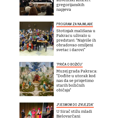
gregorijanskih
napjeva
PROGRAM ZA NAJMLAĐE
Stotinjak mališana u
Pakracu uživalo u
predstavi: "Najviše ih
obradovao omiljeni
svetac i darovi"
"PRIČA O BOŽIĆU"
Muzej grada Pakraca:
"Dođite u utorak kod
nas da se prisjetimo
starih božićnih
običaja"
„PJESMOM DO ZVIJEZDA“
U Sirač stižu mladi
Bjelovarčani: