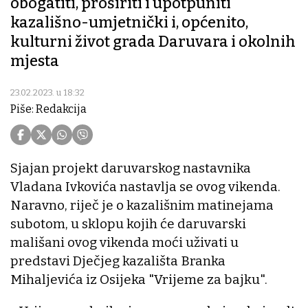
obogatiti, proširiti i upotpuniti
kazališno-umjetnički i, općenito,
kulturni život grada Daruvara i okolnih
mjesta
23.02.2023. u 18:32
Piše: Redakcija
Sjajan projekt daruvarskog nastavnika
Vladana Ivkovića nastavlja se ovog vikenda.
Naravno, riječ je o kazališnim matinejama
subotom, u sklopu kojih će daruvarski
mališani ovog vikenda moći uživati u
predstavi Dječjeg kazališta Branka
Mihaljevića iz Osijeka "Vrijeme za bajku".