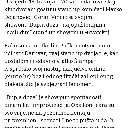
U srijedu 19. travnja u 20 sati u daruvarskoj
kinodvorani gostuju stand up komičari Marko
Dejanović i Goran Vinčić sa svojim
showom "Dupla doza", najopuštenijim i
"najluđim" stand up showom u Hrvatskoj.
Kako su nam otkrili u Pučkom otvorenom
učilištu Daruvar, ovaj stand up dvojac je, kao
uostalom i nedavno Vlatko Štampar
rasprodao svoj nastup isključivo online
(entrio.hr) bez ijednog fizički zaljepljenog
plakata, što je svojevrsni fenomen.
"Dupla doza" je show pun spontanosti,
dinamike i improvizacija. Oba komičara su
svo vrijeme na pozornici, nemaju
pripremljeni “scenarij”, nego puštaju da ih