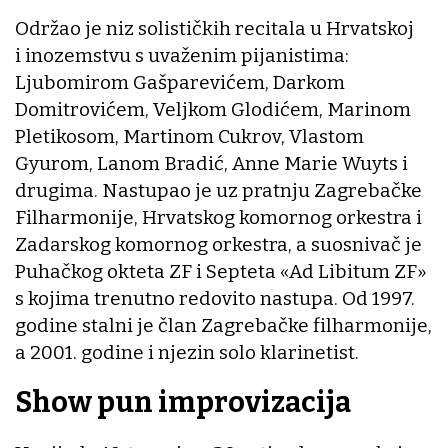
Održao je niz solističkih recitala u Hrvatskoj
i inozemstvu s uvaženim pijanistima:
Ljubomirom Gašparevićem, Darkom
Domitrovićem, Veljkom Glodićem, Marinom
Pletikosom, Martinom Cukrov, Vlastom
Gyurom, Lanom Bradić, Anne Marie Wuyts i
drugima. Nastupao je uz pratnju Zagrebačke
Filharmonije, Hrvatskog komornog orkestra i
Zadarskog komornog orkestra, a suosnivač je
Puhačkog okteta ZF i Septeta «Ad Libitum ZF»
s kojima trenutno redovito nastupa. Od 1997.
godine stalni je član Zagrebačke filharmonije,
a 2001. godine i njezin solo klarinetist.
Show pun improvizacija