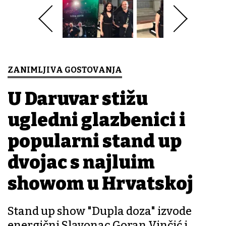
ZANIMLJIVA GOSTOVANJA
U Daruvar stižu
ugledni glazbenici i
popularni stand up
dvojac s najluđim
showom u Hrvatskoj
Stand up show "Dupla doza" izvode
energični Slavonac Goran Vinčić i