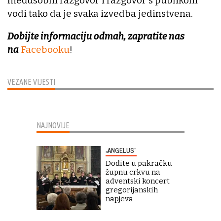
međusobni razgovor i razgovor s publikom
vodi tako da je svaka izvedba jedinstvena.
Dobijte informaciju odmah, zapratite nas
na
Facebooku
!
VEZANE VIJESTI
NAJNOVIJE
„ANGELUS“
Dođite u pakračku
župnu crkvu na
adventski koncert
gregorijanskih
napjeva