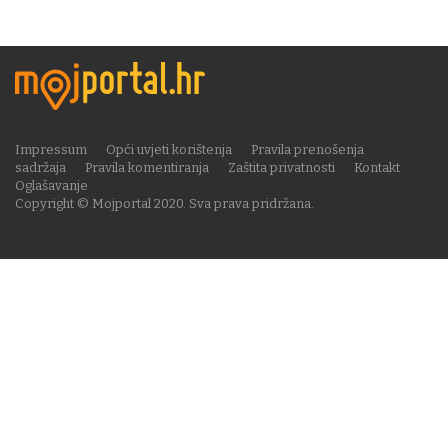
Impressum
Opći uvjeti korištenja
Pravila prenošenja
sadržaja
Pravila komentiranja
Zaštita privatnosti
Kontakt
Oglašavanje
Copyright © Mojportal 2020. Sva prava pridržana.