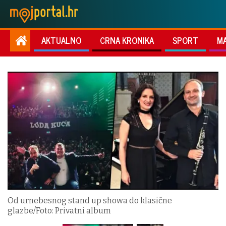
AKTUALNO
CRNA KRONIKA
SPORT
M
Od urnebesnog stand up showa do klasične
glazbe/Foto: Privatni album