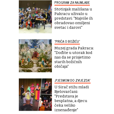
PROGRAM ZA NAJMLAĐE
Stotinjak mališana u
Pakracu uživalo u
predstavi: "Najviše ih
obradovao omiljeni
svetac i darovi"
"PRIČA O BOŽIĆU"
Muzej grada Pakraca:
"Dođite u utorak kod
nas da se prisjetimo
starih božićnih
običaja"
„PJESMOM DO ZVIJEZDA“
U Sirač stižu mladi
Bjelovarčani:
"Predstava je
besplatna, a djecu
čeka veliko
iznenađenje"