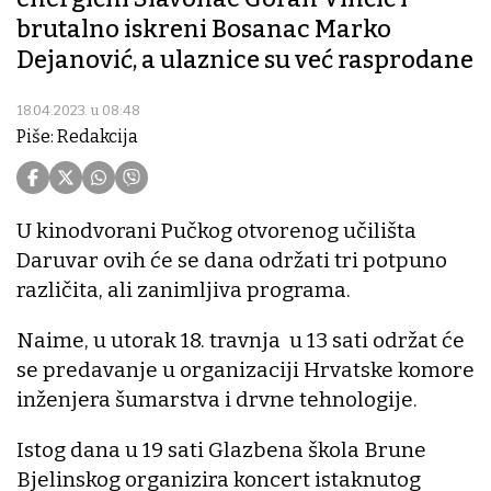
brutalno iskreni Bosanac Marko
Dejanović, a ulaznice su već rasprodane
18.04.2023. u 08:48
Piše: Redakcija
U kinodvorani Pučkog otvorenog učilišta
Daruvar ovih će se dana održati tri potpuno
različita, ali zanimljiva programa.
Naime, u utorak 18. travnja u 13 sati održat će
se predavanje u organizaciji Hrvatske komore
inženjera šumarstva i drvne tehnologije.
Istog dana u 19 sati Glazbena škola Brune
Bjelinskog organizira koncert istaknutog