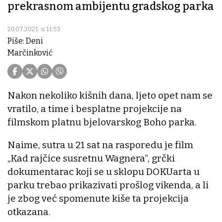
prekrasnom ambijentu gradskog parka
20.07.2021. u 11:53
Piše: Deni
Marčinković
Nakon nekoliko kišnih dana, ljeto opet nam se
vratilo, a time i besplatne projekcije na
filmskom platnu bjelovarskog Boho parka.
Naime, sutra u 21 sat na rasporedu je film
„Kad rajčice susretnu Wagnera“, grčki
dokumentarac koji se u sklopu DOKUarta u
parku trebao prikazivati prošlog vikenda, a li
je zbog već spomenute kiše ta projekcija
otkazana.