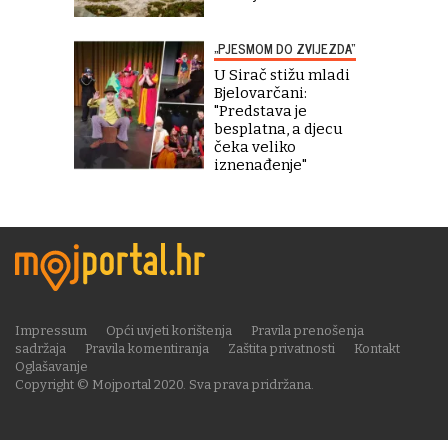
„PJESMOM DO ZVIJEZDA“
U Sirač stižu mladi
Bjelovarčani:
"Predstava je
besplatna, a djecu
čeka veliko
iznenađenje"
Impressum
Opći uvjeti korištenja
Pravila prenošenja
sadržaja
Pravila komentiranja
Zaštita privatnosti
Kontakt
Oglašavanje
Copyright © Mojportal 2020. Sva prava pridržana.