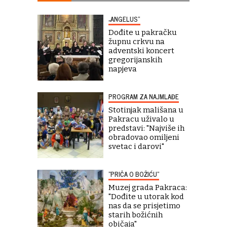
„ANGELUS“
Dođite u pakračku
župnu crkvu na
adventski koncert
gregorijanskih
napjeva
PROGRAM ZA NAJMLAĐE
Stotinjak mališana u
Pakracu uživalo u
predstavi: "Najviše ih
obradovao omiljeni
svetac i darovi"
"PRIČA O BOŽIĆU"
Muzej grada Pakraca:
"Dođite u utorak kod
nas da se prisjetimo
starih božićnih
običaja"