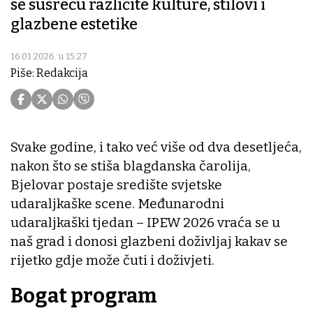
se susreću različite kulture, stilovi i
glazbene estetike
16.01.2026. u 15:27
Piše: Redakcija
Svake godine, i tako već više od dva desetljeća,
nakon što se stiša blagdanska čarolija,
Bjelovar postaje središte svjetske
udaraljkaške scene. Međunarodni
udaraljkaški tjedan – IPEW 2026 vraća se u
naš grad i donosi glazbeni doživljaj kakav se
rijetko gdje može čuti i doživjeti.
Bogat program