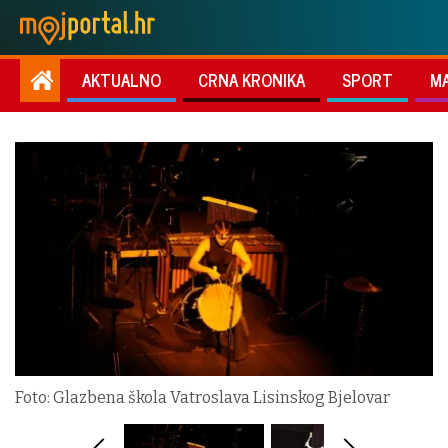
AKTUALNO
CRNA KRONIKA
SPORT
M
Foto: Glazbena škola Vatroslava Lisinskog Bjelovar