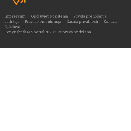
Impressum
Opći uvjeti korištenja
Pravila prenošenja
sadržaja
Pravila komentiranja
Zaštita privatnosti
Kontakt
Oglašavanje
Copyright © Mojportal 2020. Sva prava pridržana.