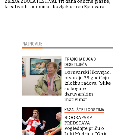
ZBRDA ZDOLA FESTIVAL Tri dana odlične glazbe,
kreativnih radionica i buvljak u srcu Bjelovara
NAJNOVIJE
TRADICIJA DUGA 3
DESETLJEĆA
Daruvarski likovnjaci
otvaraju 33. godišnju
izložbu radova: "Slike
su bogate
daruvarskim
motivima"
KAZALIŠTE U GOSTIMA
BIOGRAFSKA
PREDSTAVA
Pogledajte priču o
Luki Modriću: ''On je