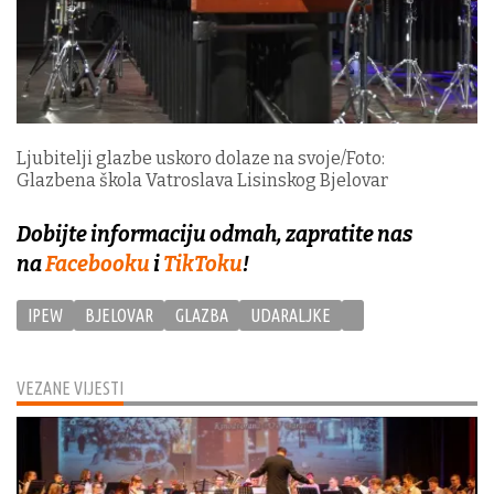
Ljubitelji glazbe uskoro dolaze na svoje/Foto:
Glazbena škola Vatroslava Lisinskog Bjelovar
Dobijte informaciju odmah, zapratite nas
na
Facebooku
i
TikToku
!
IPEW
BJELOVAR
GLAZBA
UDARALJKE
VEZANE VIJESTI