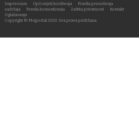
Impressum
Opći uvjeti korištenja
Pravila prenošenja
sadržaja
Pravila komentiranja
Zaštita privatnosti
Kontakt
Oglašavanje
Copyright © Mojportal 2020. Sva prava pridržana.