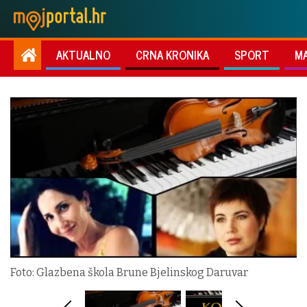
AKTUALNO
CRNA KRONIKA
SPORT
M
Foto: Glazbena škola Brune Bjelinskog Daruvar