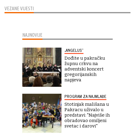
VEZANE VIJESTI
NAJNOVIJE
„ANGELUS“
Dođite u pakračku
župnu crkvu na
adventski koncert
gregorijanskih
napjeva
PROGRAM ZA NAJMLAĐE
Stotinjak mališana u
Pakracu uživalo u
predstavi: "Najviše ih
obradovao omiljeni
svetac i darovi"