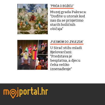
"PRIČA O BOŽIĆU"
Muzej grada Pakraca:
"Dođite u utorak kod
nas da se prisjetimo
starih božićnih
običaja"
„PJESMOM DO ZVIJEZDA“
U Sirač stižu mladi
Bjelovarčani:
"Predstava je
besplatna, a djecu
čeka veliko
iznenađenje"