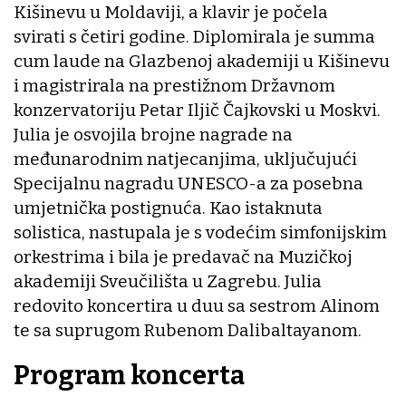
Kišinevu u Moldaviji, a klavir je počela
svirati s četiri godine. Diplomirala je summa
cum laude na Glazbenoj akademiji u Kišinevu
i magistrirala na prestižnom Državnom
konzervatoriju Petar Iljič Čajkovski u Moskvi.
Julia je osvojila brojne nagrade na
međunarodnim natjecanjima, uključujući
Specijalnu nagradu UNESCO-a za posebna
umjetnička postignuća. Kao istaknuta
solistica, nastupala je s vodećim simfonijskim
orkestrima i bila je predavač na Muzičkoj
akademiji Sveučilišta u Zagrebu. Julia
redovito koncertira u duu sa sestrom Alinom
te sa suprugom Rubenom Dalibaltayanom.
Program koncerta