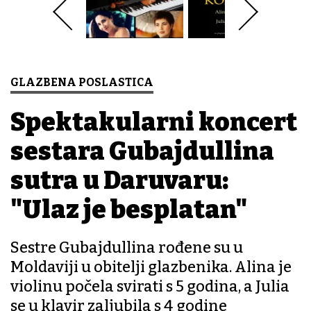
GLAZBENA POSLASTICA
Spektakularni koncert
sestara Gubajdullina
sutra u Daruvaru:
"Ulaz je besplatan"
Sestre Gubajdullina rođene su u
Moldaviji u obitelji glazbenika. Alina je
violinu počela svirati s 5 godina, a Julia
se u klavir zaljubila s 4 godine