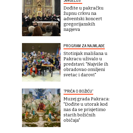
„ANGELUS“
Dođite u pakračku
župnu crkvu na
adventski koncert
gregorijanskih
napjeva
PROGRAM ZA NAJMLAĐE
Stotinjak mališana u
Pakracu uživalo u
predstavi: "Najviše ih
obradovao omiljeni
svetac i darovi"
"PRIČA O BOŽIĆU"
Muzej grada Pakraca:
"Dođite u utorak kod
nas da se prisjetimo
starih božićnih
običaja"