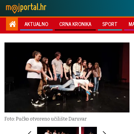
AKTUALNO
CRNA KRONIKA
SPORT
M
Foto: Pučko otvoreno učilište Daruvar