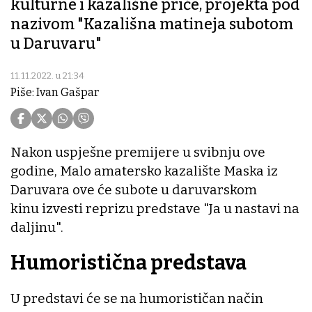
kulturne i kazališne priče, projekta pod
nazivom "Kazališna matineja subotom
u Daruvaru"
11.11.2022. u 21:34
Piše: Ivan Gašpar
Nakon uspješne premijere u svibnju ove
godine, Malo amatersko kazalište Maska iz
Daruvara ove će subote u daruvarskom
kinu izvesti reprizu predstave "Ja u nastavi na
daljinu".
Humoristična predstava
U predstavi će se na humorističan način