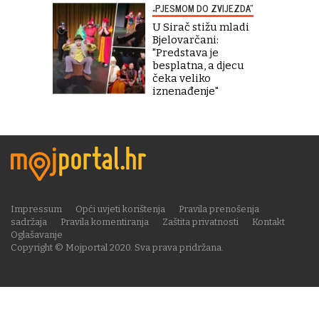
„PJESMOM DO ZVIJEZDA“
U Sirač stižu mladi
Bjelovarčani:
"Predstava je
besplatna, a djecu
čeka veliko
iznenađenje"
Impressum
Opći uvjeti korištenja
Pravila prenošenja
sadržaja
Pravila komentiranja
Zaštita privatnosti
Kontakt
Oglašavanje
Copyright © Mojportal 2020. Sva prava pridržana.