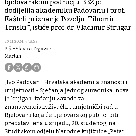
bjelovarskom području, BBŽ je
dodijelila akademiku Padovanu i prof.
Kašteli priznanje Povelju 'Tihomir
Trnski'“, istiće prof. dr. Vladimir Strugar
20.11.2024. u 13:59
Piše: Slavica Trgovac
Martan
„Ivo Padovan i Hrvatska akademija znanosti i
umjetnosti - Sjećanja jednog suradnika“ nova
je knjiga u izdanju Zavoda za
znanstvenoistraživački i umjetnički rad u
Bjelovaru koja će bjelovarskoj publici biti
predstavljena u srijedu, 20. studenog, na
Studijskom odjelu Narodne knjižnice „Petar