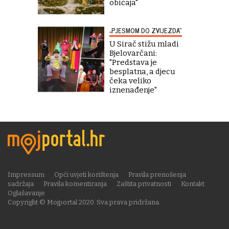
običaja"
„PJESMOM DO ZVIJEZDA“
U Sirač stižu mladi
Bjelovarčani:
"Predstava je
besplatna, a djecu
čeka veliko
iznenađenje"
Impressum
Opći uvjeti korištenja
Pravila prenošenja
sadržaja
Pravila komentiranja
Zaštita privatnosti
Kontakt
Oglašavanje
Copyright © Mojportal 2020. Sva prava pridržana.