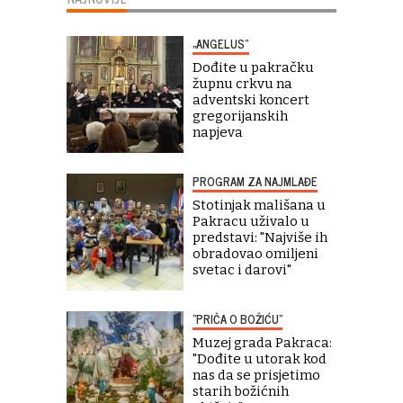
„ANGELUS“
Dođite u pakračku
župnu crkvu na
adventski koncert
gregorijanskih
napjeva
PROGRAM ZA NAJMLAĐE
Stotinjak mališana u
Pakracu uživalo u
predstavi: "Najviše ih
obradovao omiljeni
svetac i darovi"
"PRIČA O BOŽIĆU"
Muzej grada Pakraca:
"Dođite u utorak kod
nas da se prisjetimo
starih božićnih