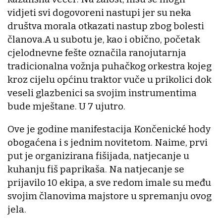
vidjeti svi dogovoreni nastupi jer su neka
društva morala otkazati nastup zbog bolesti
članova.A u subotu je, kao i obično, početak
cjelodnevne fešte označila ranojutarnja
tradicionalna vožnja puhačkog orkestra kojeg
kroz cijelu općinu traktor vuče u prikolici dok
veseli glazbenici sa svojim instrumentima
bude mještane. U 7 ujutro.
Ove je godine manifestacija Končenické hody
obogaćena i s jednim novitetom. Naime, prvi
put je organizirana fišijada, natjecanje u
kuhanju fiš paprikaša. Na natjecanje se
prijavilo 10 ekipa, a sve redom imale su među
svojim članovima majstore u spremanju ovog
jela.