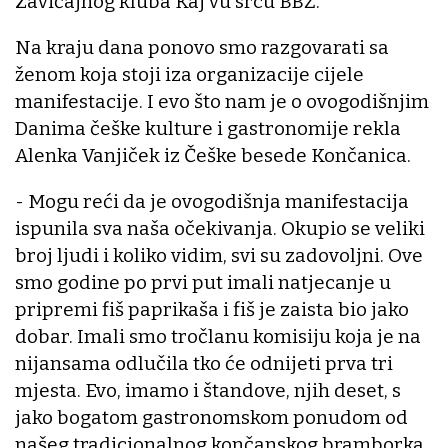
Zavičajnog kluba Kaj vu srcu BBŽ.
Na kraju dana ponovo smo razgovarati sa
ženom koja stoji iza organizacije cijele
manifestacije. I evo što nam je o ovogodišnjim
Danima češke kulture i gastronomije rekla
Alenka Vanjiček iz Češke besede Končanica.
- Mogu reći da je ovogodišnja manifestacija
ispunila sva naša očekivanja. Okupio se veliki
broj ljudi i koliko vidim, svi su zadovoljni. Ove
smo godine po prvi put imali natjecanje u
pripremi fiš paprikaša i fiš je zaista bio jako
dobar. Imali smo tročlanu komisiju koja je na
nijansama odlučila tko će odnijeti prva tri
mjesta. Evo, imamo i štandove, njih deset, s
jako bogatom gastronomskom ponudom od
našeg tradicionalnog končanskog bramborka