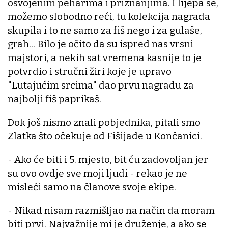
osvojenim peharima i priznanjima. I lijepa se,
možemo slobodno reći, tu kolekcija nagrada
skupila i to ne samo za fiš nego i za gulaše,
grah... Bilo je očito da su ispred nas vrsni
majstori, a nekih sat vremena kasnije to je
potvrdio i stručni žiri koje je upravo
"Lutajućim srcima" dao prvu nagradu za
najbolji fiš paprikaš.
Dok još nismo znali pobjednika, pitali smo
Zlatka što očekuje od Fišijade u Končanici.
- Ako će biti i 5. mjesto, bit ću zadovoljan jer
su ovo ovdje sve moji ljudi - rekao je ne
misleći samo na članove svoje ekipe.
- Nikad nisam razmišljao na način da moram
biti prvi. Najvažnije mi je druženje, a ako se