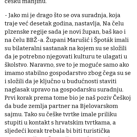
češku manjinu.
- Jako mi je drago što se ova suradnja, koja
traje već desetak godina, nastavlja, Na čelu
plzenske regije sada je novi župan, baš kao i
na čelu BBŽ-a. Župani Marušić i Špoták imali
su bilateralni sastanak na kojem su se složili
da je potrebno njegovati kulturu te ulagati u
školstvo. Naravno, sve to je moguće samo ako
imamo stabilno gospodarstvo zbog čega su se
i složili da je ključno u budućnosti staviti
naglasak upravo na gospodarsku suradnju.
Prvi korak prema tome bio je naš poziv Češkoj
da bude zemlja partner na Bjelovarskom
sajmu. Tako su češke tvrtke imale priliku
stupiti u kontakt s hrvatskim tvrtkama, a
sljedeći korak trebala bi biti turistička