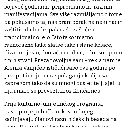
koji već godinama pripremamo na raznim
manifestacijama. Sve više razmišljamo o tome
da pokušamo taj naš bramborak na neki način
zaštititi da bude ipak naše zaštićeno
tradicionalno jelo. Isto tako imamo
raznorazne kako slatke tako i slane kolače,
dizano tijesto, domaću medicu, odnosno puno
finih stvari. Prezadovoljna sam - rekla nam je
Alenka Vanjiček ističući kako ove godine po
prvi put imaju na raspolaganju kočiju sa
zapregom tako da su mnogi posjetitelji sjeli u
nju i malo se provezli kroz Končanicu.
Prije kulturno-umjetničkog programa,
nastupio je puhački orkestar kojeg
sačinjavaju članovi raznih čeških beseda na
nivou Republike Hrvatske koji su tijekom