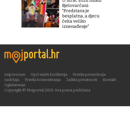
U Sirač stižu mladi
Bjelovarčani:
"Predstava je
besplatna, a djecu
čeka veliko
iznenađenje"
Impressum
Opći uvjeti korištenja
Pravila prenošenja
sadržaja
Pravila komentiranja
Zaštita privatnosti
Kontakt
Oglašavanje
Copyright © Mojportal 2020. Sva prava pridržana.