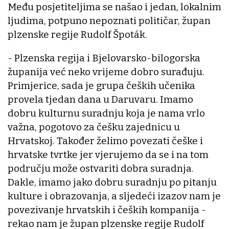
Među posjetiteljima se našao i jedan, lokalnim
ljudima, potpuno nepoznati političar, župan
plzenske regije Rudolf Špoták.
- Plzenska regija i Bjelovarsko-bilogorska
županija već neko vrijeme dobro surađuju.
Primjerice, sada je grupa čeških učenika
provela tjedan dana u Daruvaru. Imamo
dobru kulturnu suradnju koja je nama vrlo
važna, pogotovo za češku zajednicu u
Hrvatskoj. Također želimo povezati češke i
hrvatske tvrtke jer vjerujemo da se i na tom
području može ostvariti dobra suradnja.
Dakle, imamo jako dobru suradnju po pitanju
kulture i obrazovanja, a sljedeći izazov nam je
povezivanje hrvatskih i čeških kompanija -
rekao nam je župan plzenske regije Rudolf