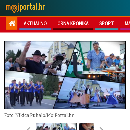
AKTUALNO
CRNA KRONIKA
SPORT
M
Foto: Nikica Puhalo/MojPortal.hr