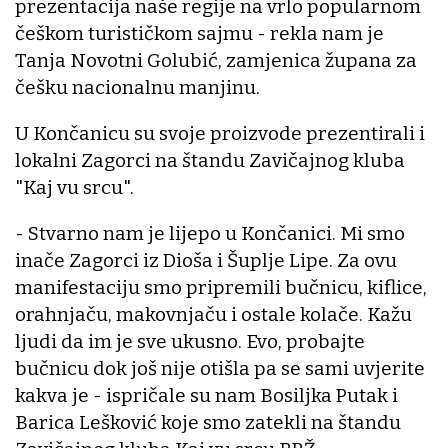
prezentacija naše regije na vrlo popularnom
češkom turističkom sajmu - rekla nam je
Tanja Novotni Golubić, zamjenica župana za
češku nacionalnu manjinu.
U Končanicu su svoje proizvode prezentirali i
lokalni Zagorci na štandu Zavičajnog kluba
"Kaj vu srcu".
- Stvarno nam je lijepo u Končanici. Mi smo
inače Zagorci iz Dioša i Šuplje Lipe. Za ovu
manifestaciju smo pripremili bučnicu, kiflice,
orahnjaču, makovnjaču i ostale kolače. Kažu
ljudi da im je sve ukusno. Evo, probajte
bučnicu dok još nije otišla pa se sami uvjerite
kakva je - ispričale su nam Bosiljka Putak i
Barica Lešković koje smo zatekli na štandu