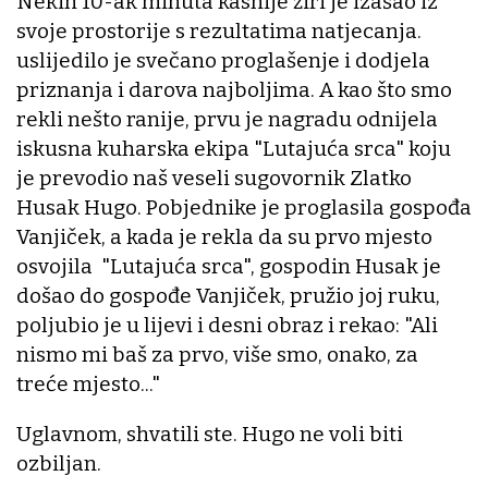
Nekih 10-ak minuta kasnije žiri je izašao iz
svoje prostorije s rezultatima natjecanja.
uslijedilo je svečano proglašenje i dodjela
priznanja i darova najboljima. A kao što smo
rekli nešto ranije, prvu je nagradu odnijela
iskusna kuharska ekipa "Lutajuća srca" koju
je prevodio naš veseli sugovornik Zlatko
Husak Hugo. Pobjednike je proglasila gospođa
Vanjiček, a kada je rekla da su prvo mjesto
osvojila "Lutajuća srca", gospodin Husak je
došao do gospođe Vanjiček, pružio joj ruku,
poljubio je u lijevi i desni obraz i rekao: "Ali
nismo mi baš za prvo, više smo, onako, za
treće mjesto..."
Uglavnom, shvatili ste. Hugo ne voli biti
ozbiljan.