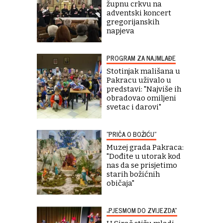
župnu crkvu na
adventski koncert
gregorijanskih
napjeva
PROGRAM ZA NAJMLAĐE
Stotinjak mališana u
Pakracu uživalo u
predstavi: "Najviše ih
obradovao omiljeni
svetac i darovi"
"PRIČA O BOŽIĆU"
Muzej grada Pakraca:
"Dođite u utorak kod
nas da se prisjetimo
starih božićnih
običaja"
„PJESMOM DO ZVIJEZDA“