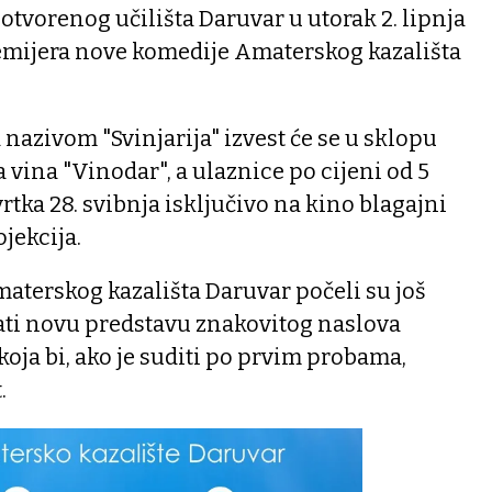
tvorenog učilišta Daruvar u utorak 2. lipnja
remijera nove komedije Amaterskog kazališta
nazivom "Svinjarija" izvest će se u sklopu
 vina "Vinodar", a ulaznice po cijeni od 5
rtka 28. svibnja isključivo na kino blagajni
ojekcija.
aterskog kazališta Daruvar počeli su još
ati novu predstavu znakovitog naslova
u koja bi, ako je suditi po prvim probama,
.