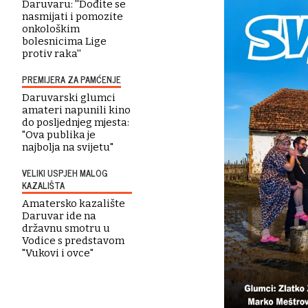
Daruvaru: ''Dođite se
nasmijati i pomozite
onkološkim
bolesnicima Lige
protiv raka''
PREMIJERA ZA PAMĆENJE
Daruvarski glumci
amateri napunili kino
do posljednjeg mjesta:
"Ova publika je
najbolja na svijetu"
VELIKI USPJEH MALOG
KAZALIŠTA
Amatersko kazalište
Daruvar ide na
državnu smotru u
Vodice s predstavom
"Vukovi i ovce"