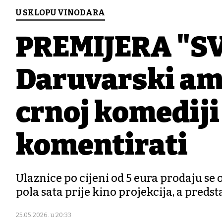
U SKLOPU VINODARA
PREMIJERA "SV
Daruvarski am
crnoj komediji 
komentirati
Ulaznice po cijeni od 5 eura prodaju se o
pola sata prije kino projekcija, a predst
25.05.2026. u 20:33