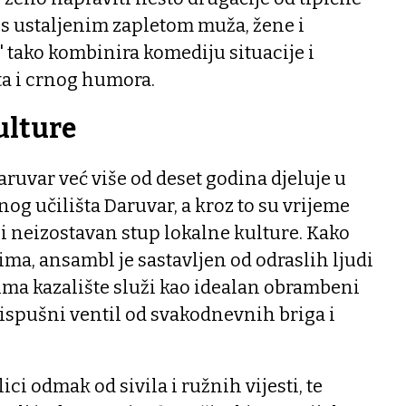
 s ustaljenim zapletom muža, žene i
a" tako kombinira komediju situacije i
ta i crnog humora.
ulture
ruvar već više od deset godina djeluje u
og učilišta Daruvar, a kroz to su vrijeme
i neizostavan stup lokalne kulture. Kako
ima, ansambl je sastavljen od odraslih ljudi
ojima kazalište služi kao idealan obrambeni
spušni ventil od svakodnevnih briga i
ici odmak od sivila i ružnih vijesti, te