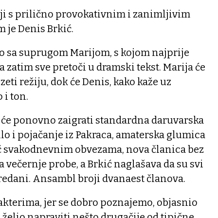
iji s prilično provokativnim i zanimljivim
 je Denis Brkić.
no sa suprugom Marijom, s kojom najprije
a zatim sve pretoči u dramski tekst. Marija će
eti režiju, dok će Denis, kako kaže uz
 i ton.
i će ponovno zaigrati standardna daruvarska
ilo i pojačanje iz Pakraca, amaterska glumica
č svakodnevnim obvezama, nova članica bez
a večernje probe, a Brkić naglašava da su svi
redani. Ansambl broji dvanaest članova.
akterima, jer se dobro poznajemo, objasnio
e želio napraviti nešto drugačije od tipične