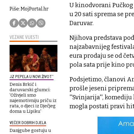
U kinodvorani Pučkog o
Piše: MojPortal.hr
u 20 sati sprema se p
Daruvar.
Njihova predstava pod 
VEZANE VIJESTI
najzabavnijeg festivala
eura prodaju se od četv
pola sata prije kino pr
„IZ PEPELA U NOVI ŽIVOT“
Podsjetimo, članovi Am
Denis Brkić i
prošle jeseni priprem
daruvarski glumci:
'Oživjeli smo
''Svinjarija'', komedij
najemotivniju priču iz
mogla postati pravi hit
rata, o djeci iz Dječjeg
doma u Lipiku'
VEČER DOBRIH DJELA
Danjgube gostuju u