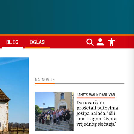
BIJEG
OGLASI
NAJNOVIJE
JANE'S WALK DARUVAR
Daruvarčani
prošetali putevima
Josipa Salača: "Išli
smo tragom života
vrijednog sjećanja"