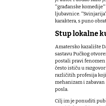
''građanske komedije''
ljubavnice. ''Svinjarij
karaktera, s puno obra
Stup lokalne k
Amatersko kazalište Da
sastavu Pučkog otvoren
postali pravi fenomen 
često ističu u razgovor
različitih profesija k
mehanizam i zabavan i
posla.
Cilj im je ponuditi publ