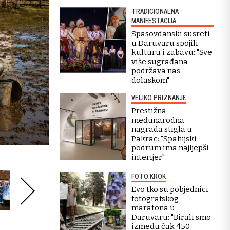
TRADICIONALNA
MANIFESTACIJA
Spasovdanski susreti
u Daruvaru spojili
kulturu i zabavu: "Sve
više sugrađana
podržava nas
dolaskom"
VELIKO PRIZNANJE
Prestižna
međunarodna
nagrada stigla u
Pakrac: "Spahijski
podrum ima najljepši
interijer"
FOTO KROK
Evo tko su pobjednici
fotografskog
maratona u
Daruvaru: "Birali smo
između čak 450