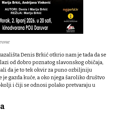
aruvar
 kazališta Denis Brkić otkrio nam je tada da se
lazi od dobro poznatog slavonskog običaja,
ali da je to tek okvir za puno ozbiljniju
e je gazda kuće, a oko njega šaroliko društvo
kolji i čiji se odnosi polako pretvaraju u
ja