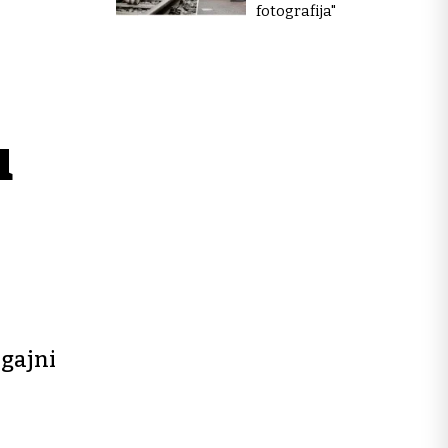
fotografija"
u
agajni