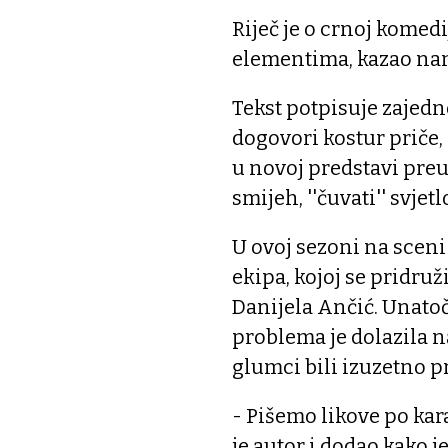
Riječ je o crnoj komed
elementima, kazao nam
Tekst potpisuje zajed
dogovori kostur priče, 
u novoj predstavi preuz
smijeh, ''čuvati'' svjetlo
U ovoj sezoni na scen
ekipa, kojoj se pridruž
Danijela Ančić. Unato
problema je dolazila n
glumci bili izuzetno p
- Pišemo likove po kar
je autor i dodao kako j