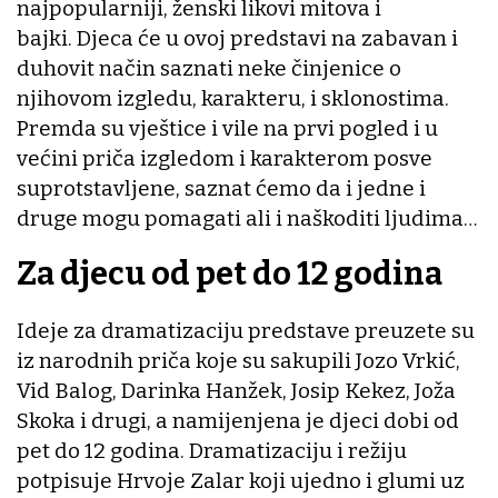
najpopularniji, ženski likovi mitova i
bajki. Djeca će u ovoj predstavi na zabavan i
duhovit način saznati neke činjenice o
njihovom izgledu, karakteru, i sklonostima.
Premda su vještice i vile na prvi pogled i u
većini priča izgledom i karakterom posve
suprotstavljene, saznat ćemo da i jedne i
druge mogu pomagati ali i naškoditi ljudima…
Za djecu od pet do 12 godina
Ideje za dramatizaciju predstave preuzete su
iz narodnih priča koje su sakupili Jozo Vrkić,
Vid Balog, Darinka Hanžek, Josip Kekez, Joža
Skoka i drugi, a namijenjena je djeci dobi od
pet do 12 godina. Dramatizaciju i režiju
potpisuje Hrvoje Zalar koji ujedno i glumi uz