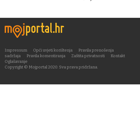
Impressum
Opći uvjeti korištenja
Pravila prenošenja
sadržaja
Pravila komentiranja
Zaštita privatnosti
Kontakt
Oglašavanje
Copyright © Mojportal 2020. Sva prava pridržana.