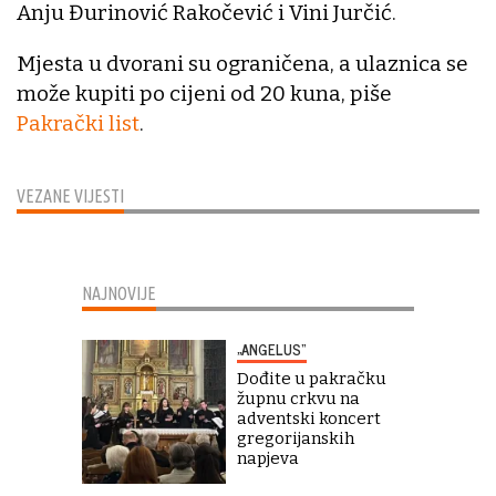
Anju Đurinović Rakočević i Vini Jurčić.
Mjesta u dvorani su ograničena, a ulaznica se
može kupiti po cijeni od 20 kuna, piše
Pakrački list
.
VEZANE VIJESTI
NAJNOVIJE
„ANGELUS“
Dođite u pakračku
župnu crkvu na
adventski koncert
gregorijanskih
napjeva