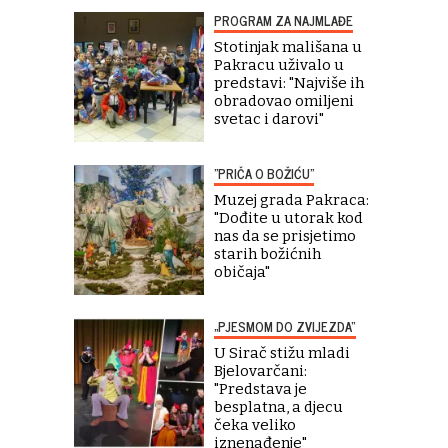
PROGRAM ZA NAJMLAĐE
Stotinjak mališana u
Pakracu uživalo u
predstavi: "Najviše ih
obradovao omiljeni
svetac i darovi"
"PRIČA O BOŽIĆU"
Muzej grada Pakraca:
"Dođite u utorak kod
nas da se prisjetimo
starih božićnih
običaja"
„PJESMOM DO ZVIJEZDA“
U Sirač stižu mladi
Bjelovarčani:
"Predstava je
besplatna, a djecu
čeka veliko
iznenađenje"