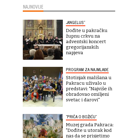
NAJNOVIJE
„ANGELUS“
Dođite u pakračku
župnu crkvu na
adventski koncert
gregorijanskih
napjeva
PROGRAM ZA NAJMLAĐE
Stotinjak mališana u
Pakracu uživalo u
predstavi: "Najviše ih
obradovao omiljeni
svetac i darovi"
"PRIČA O BOŽIĆU"
Muzej grada Pakraca:
"Dođite u utorak kod
nas da se prisjetimo