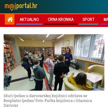
AKTUALNO
CRNA KRONIKA
SPORT
M
Idući tjedan u daruvarskoj knjižnici održava se
Besplatni tjedan/ Foto: Pučka knjižnica i čitaonica
Daruvar