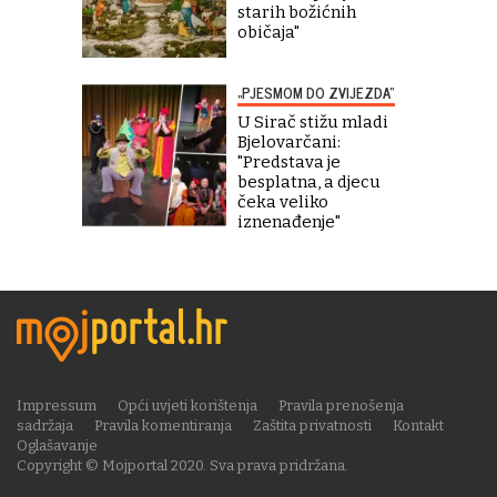
starih božićnih
običaja"
„PJESMOM DO ZVIJEZDA“
U Sirač stižu mladi
Bjelovarčani:
"Predstava je
besplatna, a djecu
čeka veliko
iznenađenje"
Impressum
Opći uvjeti korištenja
Pravila prenošenja
sadržaja
Pravila komentiranja
Zaštita privatnosti
Kontakt
Oglašavanje
Copyright © Mojportal 2020. Sva prava pridržana.