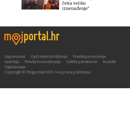
čeka veliko
iznenađenje"
Impressum
Opći uvjeti korištenja
Pravila prenošenja
sadržaja
Pravila komentiranja
Zaštita privatnosti
Kontakt
Oglašavanje
Copyright © Mojportal 2020. Sva prava pridržana.