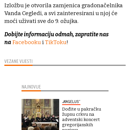
Izložbu je otvorila zamjenica gradonačelnika
Vanda Cegledi, a svi zainteresirani u njoj će
moći uživati sve do 9. ožujka.
Dobijte informaciju odmah, zapratite nas
na
Facebooku
i
TikToku
!
VEZANE VIJESTI
NAJNOVIJE
„ANGELUS“
Dođite u pakračku
župnu crkvu na
adventski koncert
gregorijanskih