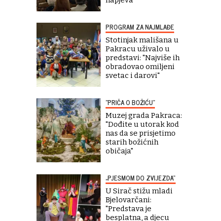
napjeva
PROGRAM ZA NAJMLAĐE
Stotinjak mališana u
Pakracu uživalo u
predstavi: "Najviše ih
obradovao omiljeni
svetac i darovi"
"PRIČA O BOŽIĆU"
Muzej grada Pakraca:
"Dođite u utorak kod
nas da se prisjetimo
starih božićnih
običaja"
„PJESMOM DO ZVIJEZDA“
U Sirač stižu mladi
Bjelovarčani:
"Predstava je
besplatna, a djecu