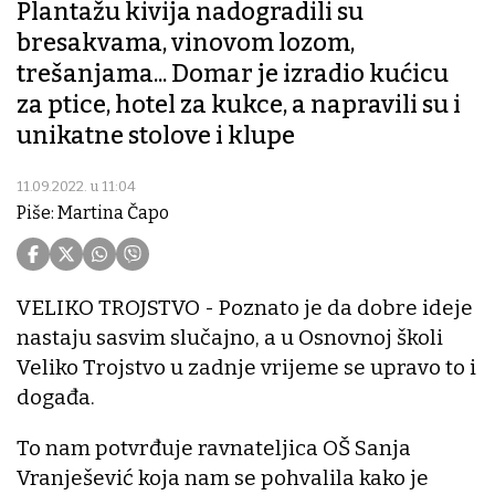
Plantažu kivija nadogradili su
bresakvama, vinovom lozom,
trešanjama... Domar je izradio kućicu
za ptice, hotel za kukce, a napravili su i
unikatne stolove i klupe
11.09.2022. u 11:04
Piše: Martina Čapo
VELIKO TROJSTVO - Poznato je da dobre ideje
nastaju sasvim slučajno, a u Osnovnoj školi
Veliko Trojstvo u zadnje vrijeme se upravo to i
događa.
To nam potvrđuje ravnateljica OŠ Sanja
Vranješević koja nam se pohvalila kako je