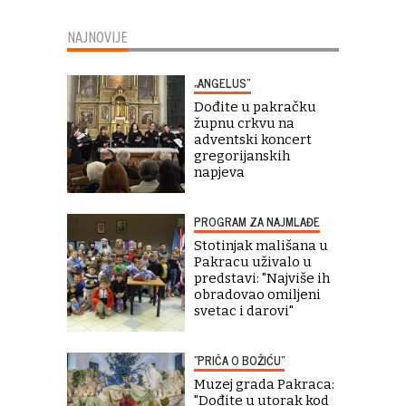
NAJNOVIJE
„ANGELUS“
Dođite u pakračku
župnu crkvu na
adventski koncert
gregorijanskih
napjeva
PROGRAM ZA NAJMLAĐE
Stotinjak mališana u
Pakracu uživalo u
predstavi: "Najviše ih
obradovao omiljeni
svetac i darovi"
"PRIČA O BOŽIĆU"
Muzej grada Pakraca:
"Dođite u utorak kod