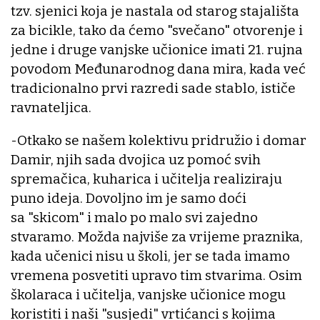
tzv. sjenici koja je nastala od starog stajališta
za bicikle, tako da ćemo "svečano" otvorenje i
jedne i druge vanjske učionice imati 21. rujna
povodom Međunarodnog dana mira, kada već
tradicionalno prvi razredi sade stablo, ističe
ravnateljica.
-Otkako se našem kolektivu pridružio i domar
Damir, njih sada dvojica uz pomoć svih
spremačica, kuharica i učitelja realiziraju
puno ideja. Dovoljno im je samo doći
sa "skicom" i malo po malo svi zajedno
stvaramo. Možda najviše za vrijeme praznika,
kada učenici nisu u školi, jer se tada imamo
vremena posvetiti upravo tim stvarima. Osim
školaraca i učitelja, vanjske učionice mogu
koristiti i naši "susjedi" vrtićanci s kojima