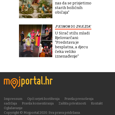
nas da se prisjetimo
starih božićnih
običaja"
„PJESMOM DO ZVIJEZDA“
U Sirač stižu mladi
Bjelovarčani:
"Predstava je
besplatna, a djecu
čeka veliko
iznenađenje"
Impressum
Opći uvjeti korištenja
Pravila prenošenja
sadržaja
Pravila komentiranja
Zaštita privatnosti
Kontakt
Oglašavanje
Copyright © Mojportal 2020. Sva prava pridržana.