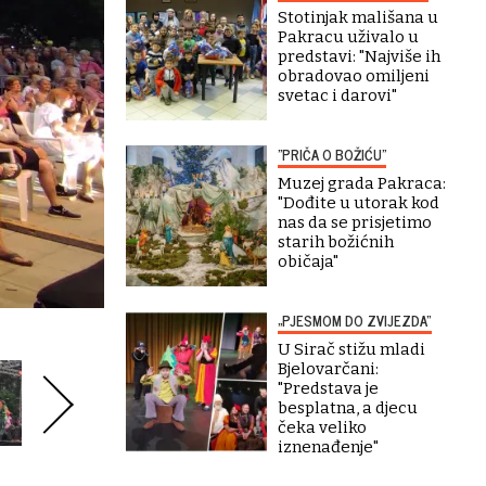
Stotinjak mališana u
Pakracu uživalo u
predstavi: "Najviše ih
obradovao omiljeni
svetac i darovi"
"PRIČA O BOŽIĆU"
Muzej grada Pakraca:
"Dođite u utorak kod
nas da se prisjetimo
starih božićnih
običaja"
„PJESMOM DO ZVIJEZDA“
U Sirač stižu mladi
Bjelovarčani:
"Predstava je
besplatna, a djecu
čeka veliko
iznenađenje"