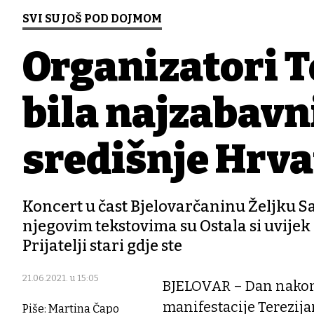
SVI SU JOŠ POD DOJMOM
Organizatori T
bila najzabavn
središnje Hrva
Koncert u čast Bjelovarčaninu Željku S
njegovim tekstovima su Ostala si uvijek 
Prijatelji stari gdje ste
21.06.2021. u 15:05
BJELOVAR – Dan nakon
manifestacije Terezija
Piše: Martina Čapo