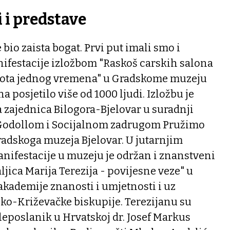
 i predstave
bio zaista bogat. Prvi put imali smo i
ifestacije izložbom "Raskoš carskih salona
jepota jednog vremena" u Gradskome muzeju
ana posjetilo više od 1000 ljudi. Izložbu je
a zajednica Bilogora-Bjelovar u suradnji
odollom i Socijalnom zadrugom Pružimo
radskoga muzeja Bjelovar. U jutarnjim
nifestacije u muzeju je održan i znanstveni
aljica Marija Terezija - povijesne veze" u
akademije znanosti i umjetnosti i uz
ko-Križevačke biskupije. Terezijanu su
veleposlanik u Hrvatskoj dr. Josef Markus