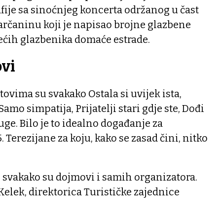
ije sa sinoćnjeg koncerta održanog u čast
arčaninu koji je napisao brojne glazbene
ećih glazbenika domaće estrade.
ovi
ovima su svakako Ostala si uvijek ista,
amo simpatija, Prijatelji stari gdje ste, Dođi
ruge. Bilo je to idealno događanje za
. Terezijane za koju, kako se zasad čini, nitko
i svakako su dojmovi i samih organizatora.
elek, direktorica Turističke zajednice