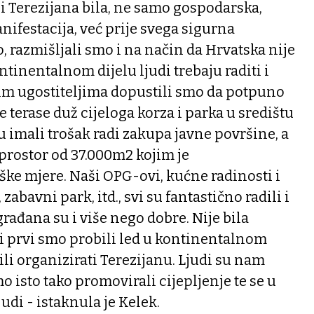
i Terezijana bila, ne samo gospodarska,
nifestacija, već prije svega sigurna
, razmišljali smo i na način da Hrvatska nije
ntinentalnom dijelu ljudi trebaju raditi i
Svim ugostiteljima dopustili smo da potpuno
 terase duž cijeloga korza i parka u središtu
u imali trošak radi zakupa javne površine, a
prostor od 37.000m2 kojim je
ke mjere. Naši OPG-ovi, kućne radinosti i
abavni park, itd., svi su fantastično radili i
rađana su i više nego dobre. Nije bila
i prvi smo probili led u kontinentalnom
ili organizirati Terezijanu. Ljudi su nam
o isto tako promovirali cijepljenje te se u
judi - istaknula je Kelek.