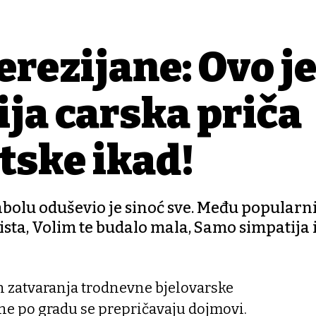
erezijane: Ovo j
ija carska priča
tske ikad!
abolu oduševio je sinoć sve. Među popularn
ista, Volim te budalo mala, Samo simpatija 
 zatvaranja trodnevne bjelovarske
ne po gradu se prepričavaju dojmovi.