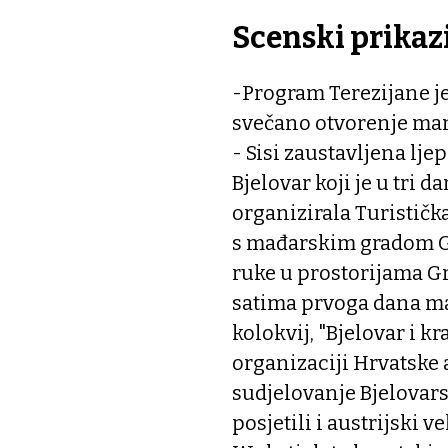
Scenski prikazi
-Program Terezijane je 
svečano otvorenje man
- Sisi zaustavljena l
Bjelovar koji je u tri d
organizirala Turističk
s mađarskim gradom G
ruke u prostorijama G
satima prvoga dana ma
kolokvij, "Bjelovar i kr
organizaciji Hrvatske 
sudjelovanje Bjelovars
posjetili i austrijski 