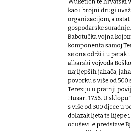
Wuketich te hrvatski 
kao i brojni drugi uvaž
organizacijom, a ostat
gospodarske suradnje.
Babotučka vojna kojom
komponenta samoj Terez
se ona održi i u petak i
alkarski vojvoda Boško
najljepših jahača, jaha
povorku s više od 500 
Tereziju u pratnji povi
Husari 1756. U sklopu 
s više od 300 djece u p
dolazak ljeta te lijep
oduševile predstave Bj