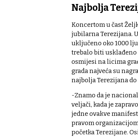
Najbolja Terez
Koncertom u čast Željk
jubilarna Terezijana. 
uključeno oko 1000 ljudi
trebalo biti usklađeno 
osmijesi na licima građ
grada najveća su nagrad
najbolja Terezijana do 
-Znamo da je nacional
veljači, kada je zapra
jedne ovakve manifestac
pravom organizacijom 
početka Terezijane. Osi