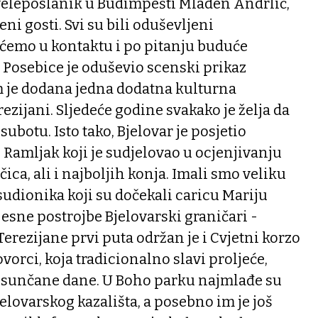
veleposlanik u Budimpešti Mladen Andrlić,
eni gosti. Svi su bili oduševljeni
 ćemo u kontaktu i po pitanju buduće
 Posebice je oduševio scenski prikaz
 je dodana jedna dodatna kulturna
ijani. Sljedeće godine svakako je želja da
 subotu. Isto tako, Bjelovar je posjetio
 Ramljak koji je sudjelovao u ocjenjivanju
čica, ali i najboljih konja. Imali smo veliku
sudionika koji su dočekali caricu Mariju
jesne postrojbe Bjelovarski graničari -
Terezijane prvi puta održan je i Cvjetni korzo
ovorci, koja tradicionalno slavi proljeće,
e i sunčane dane. U Boho parku najmlađe su
elovarskog kazališta, a posebno im je još