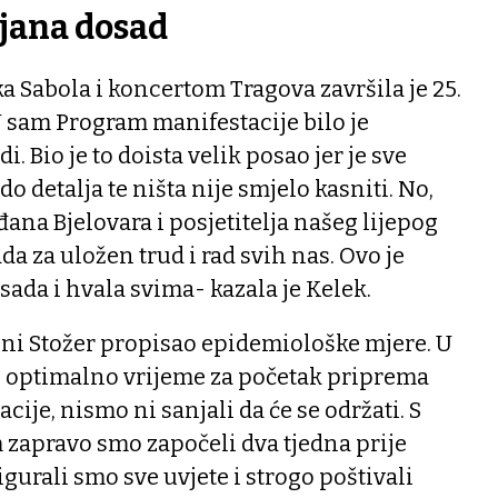
ijana dosad
a Sabola i koncertom Tragova završila je 25.
U sam Program manifestacije bilo je
. Bio je to doista velik posao jer je sve
do detalja te ništa nije smjelo kasniti. No,
ana Bjelovara i posjetitelja našeg lijepog
a za uložen trud i rad svih nas. Ovo je
sada i hvala svima- kazala je Kelek.
ni Stožer propisao epidemiološke mjere. U
vo optimalno vrijeme za početak priprema
ije, nismo ni sanjali da će se održati. S
zapravo smo započeli dva tjedna prije
gurali smo sve uvjete i strogo poštivali