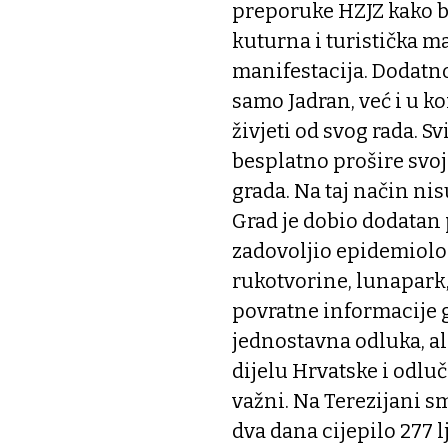
preporuke HZJZ kako b
kuturna i turistička ma
manifestacija. Dodatno
samo Jadran, već i u ko
živjeti od svog rada. 
besplatno prošire svoje
grada. Na taj način nis
Grad je dobio dodatan 
zadovoljio epidemiološ
rukotvorine, lunapark, z
povratne informacije g
jednostavna odluka, al
dijelu Hrvatske i odluč
važni. Na Terezijani sm
dva dana cijepilo 277 l