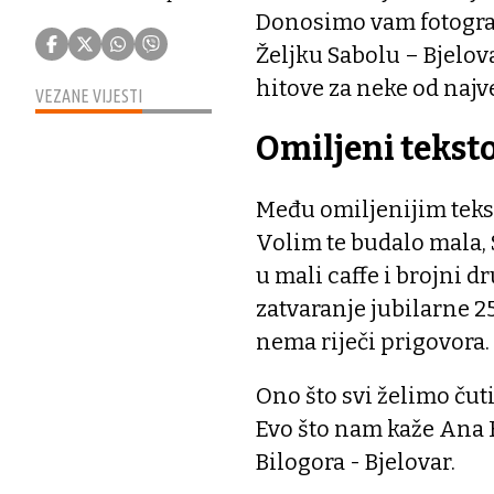
Donosimo vam fotograf
Željku Sabolu – Bjelov
hitove za neke od najv
VEZANE VIJESTI
Omiljeni tekst
Među omiljenijim tekst
Volim te budalo mala, S
u mali caffe i brojni d
zatvaranje jubilarne 25
nema riječi prigovora.
Ono što svi želimo čut
Evo što nam kaže Ana K
Bilogora - Bjelovar.