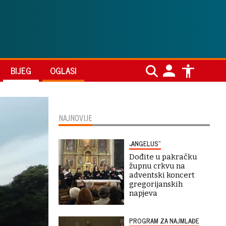
BIJEG
OGLASI
NAJNOVIJE
„ANGELUS“
Dođite u pakračku
župnu crkvu na
adventski koncert
gregorijanskih
napjeva
PROGRAM ZA NAJMLAĐE